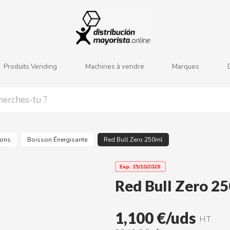
j
k
l
m
n
o
p
q
r
s
Produits Vending
Machines à vendre
Marques
sons
Boisson Énergisante
Red Bull Zero 250ml
Exp.
15/10/2026
Red Bull Zero 2
1,100 €/uds
H.T.