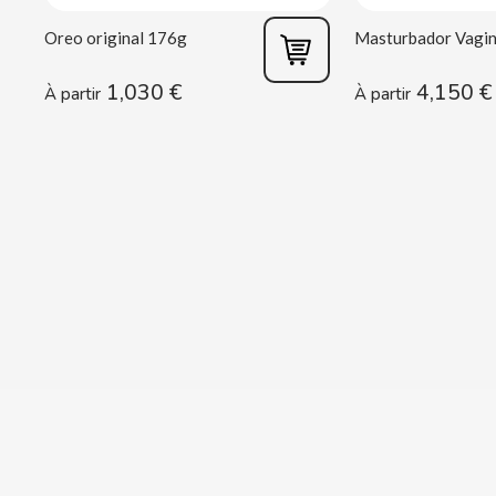
CASAMAYOR
Oreo original 176g
CERDÁN CARAMELOS
1,030 €
4,150 €
À partir
À partir
CHAMP HIGH
CHEETOS
CHIPS AHOY
CHOCOLATES VALOR
CHUPA CHUPS
CIGALA
CLIPPER