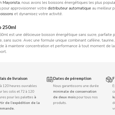
ón Mayorista
, nous avons les boissons énergétiques les plus popula
g
pour approvisionner votre
distributeur automatique
au meilleur p
boissons
et dynamisez votre activité.
o 250ml
0ml est une délicieuse boisson énergétique sans sucre, parfaite p
ie, sans sucre. Avec une formule unique combinant caféine, taurine,
de à maintenir concentration et performance à tout moment de la j
ort.
lais de livraison
Dates de péremption
F
 à 120 heures ouvrables
Nous garantissons une durée
E
r les colis et 72 à 120
minimale de conservation
c
ures pour les palettes
à
de deux mois
pour tous nos
k
tir de l’expédition de la
produits.
d
mmande.
v