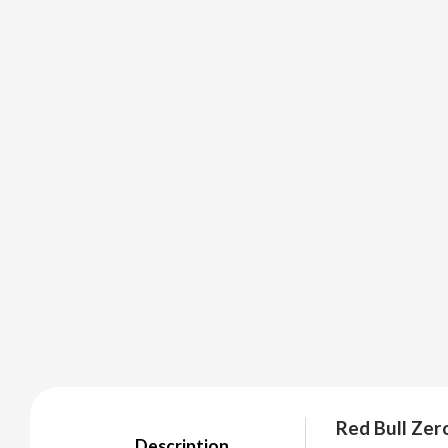
BALCONI
BALMY
BAZOOKA CANDY
BECO
BIANCHI VENDING
BIMBO-MARTINEZ
BOOMZA
Red Bull Zer
Description