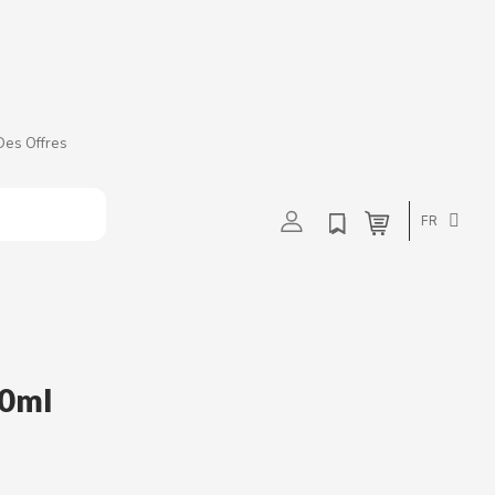
t
u
v
w
Des Offres
FR
50ml