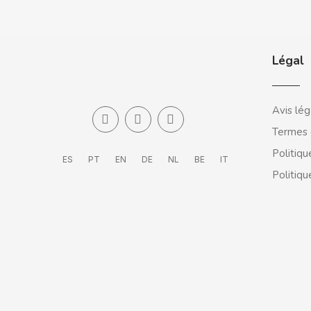
CLIX
Légal
COCACOLA
CODAN
Avis lég
Termes 
COLA CAO
Politiqu
ES
PT
EN
DE
NL
BE
IT
Politiqu
COMO KOMO
CONGUITOS
CONTROL
COOKIE POP & CANDY POP