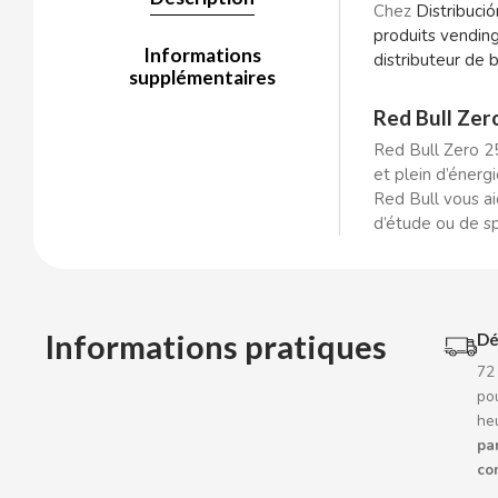
Chez
Distribuci
BOP
produits
vendin
Informations
distributeur de 
BORGES
supplémentaires
Red Bull Zer
BRETS
Red Bull Zero 25
et plein d’énerg
BRILLANTE
Red Bull vous ai
d’étude ou de sp
BUBBALOO
BURMAR
Informations pratiques
Dé
C
72
pou
he
par
co