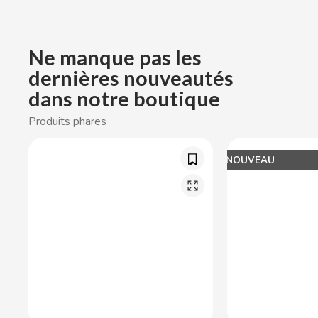
CACAOLAT
Ne manque pas les
CADBURY
dernières nouveautés
CAFÉ BONKA
dans notre boutique
Produits phares
CALVO
NOUVEAU
CAMPOFRIO
CANDELAS
CAPRIMO
CARRETILLA