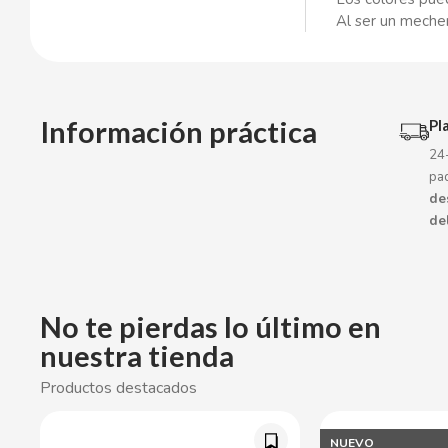
Al ser un mecher
CACAOLAT
CADBURY
Información práctica
Pl
CAFÉ BONKA
24
pa
CALVO
de
de
CAMPOFRIO
CANDELAS
No te pierdas lo último en
CAPRIMO
nuestra tienda
Productos destacados
CARRETILLA
NUEVO