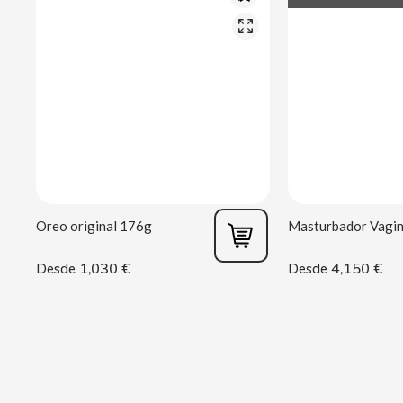
CASAMAYOR
CERDÁN CARAMELOS
CHAMP HIGH
CHEETOS
CHIPS AHOY
Oreo original 176g
CHOCOLATES VALOR
1,030 €
4,150 €
Desde
Desde
CHUPA CHUPS
CIGALA
CLIPPER