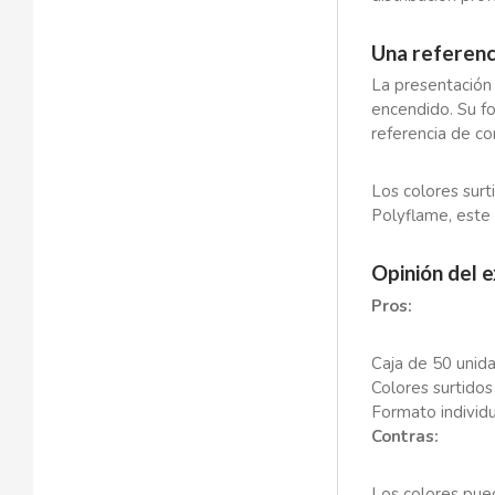
BOP
Una referenc
BORGES
La presentación 
encendido. Su f
BRETS
referencia de co
Los colores surt
BRILLANTE
Polyflame, este 
BUBBALOO
Opinión del 
Pros:
BURMAR
Caja de 50 unida
C
Colores surtidos
Formato individu
Contras:
Los colores pued