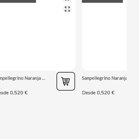
Sanpellegrino Naranja Ácida 33 cl
Sanpellegrino Naranja 33 cl
0,520 €
0,520 €
esde
Desde