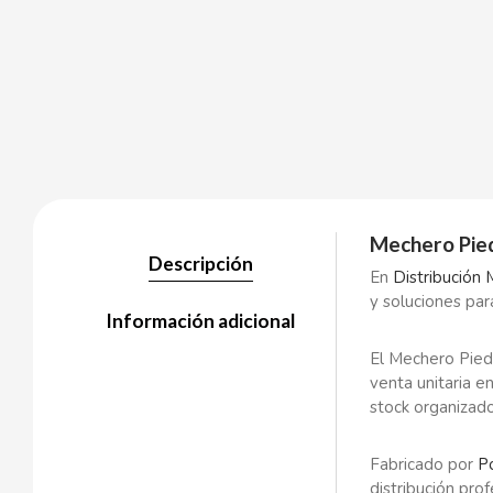
BALCONI
BALMY
BAZOOKA CANDY
Mechero Pied
Descripción
BECO
En
Distribución 
y soluciones pa
Información adicional
BIANCHI VENDING
El Mechero Piedr
venta unitaria e
BIMBO-MARTINEZ
stock organizado 
BOOMZA
Fabricado por
P
distribución prof