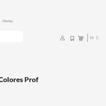
Ofertas
t
u
v
w
ES
Colores Prof