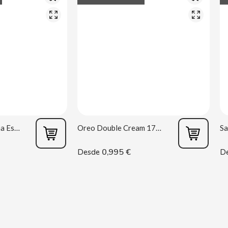
Masturbador Vagina Estela Galáctica
Oreo Double Cream 170 g
0,995 €
Desde
D