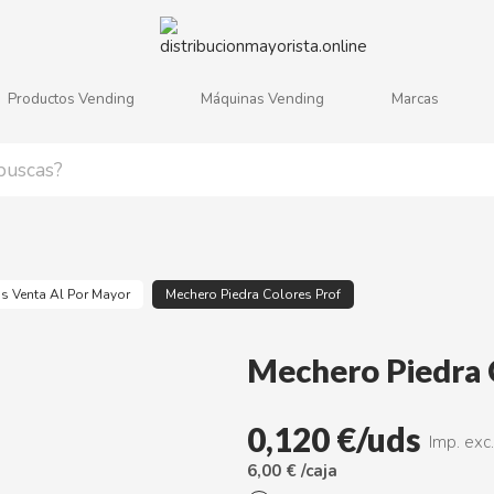
Productos Vending
Máquinas Vending
Marcas
j
k
l
m
n
o
p
q
r
s
s Venta Al Por Mayor
Mechero Piedra Colores Prof
Mechero Piedra 
0,120 €/uds
Imp. exc.
6,00 € /caja