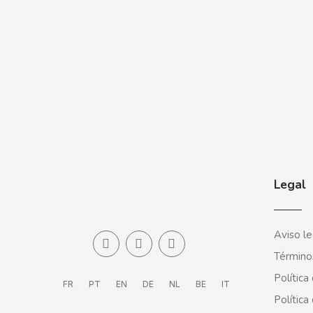
CLIX
COCACOLA
CODAN
COLA CAO
COMO KOMO
Legal
CONGUITOS
Aviso le
Término
CONTROL
Política
FR
PT
EN
DE
NL
BE
IT
COOKIE POP & CANDY POP
Política