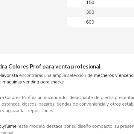
150
300
600
ra Colores Prof para venta profesional
Mayorista
encontrarás una amplia selección de
mecheros y encend
ra
máquinas vending para snacks
.
a Colores Prof es un encendedor desechable de piedra presentado e
n estancos, kioscos, bazares, tiendas de conveniencia y otros est
y agilizar las reposiciones.
olyflame
, este modelo destaca por su diseño compacto, su present
esional.