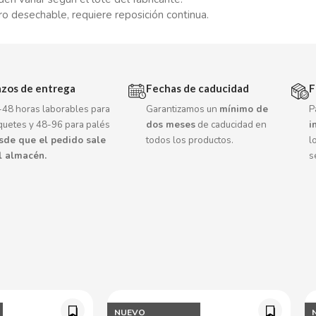
o desechable, requiere reposición continua.
azos de entrega
Fechas de caducidad
F
-48 horas laborables para
Garantizamos un
mínimo de
P
quetes y 48-96 para palés
dos meses
de caducidad en
i
sde que el pedido sale
todos los productos.
l
l almacén.
s
NUEVO