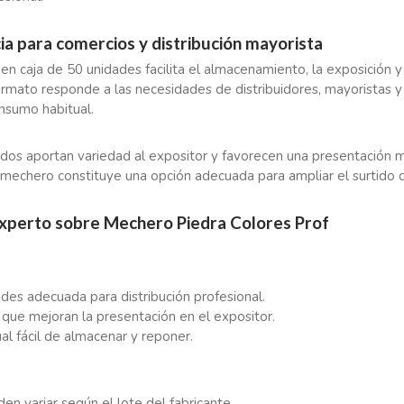
ia para comercios y distribución mayorista
en caja de 50 unidades facilita el almacenamiento, la exposición y
ormato responde a las necesidades de distribuidores, mayoristas 
nsumo habitual.
idos aportan variedad al expositor y favorecen una presentación m
mechero constituye una opción adecuada para ampliar el surtido c
experto sobre Mechero Piedra Colores Prof
des adecuada para distribución profesional.
 que mejoran la presentación en el expositor.
al fácil de almacenar y reponer.
en variar según el lote del fabricante.