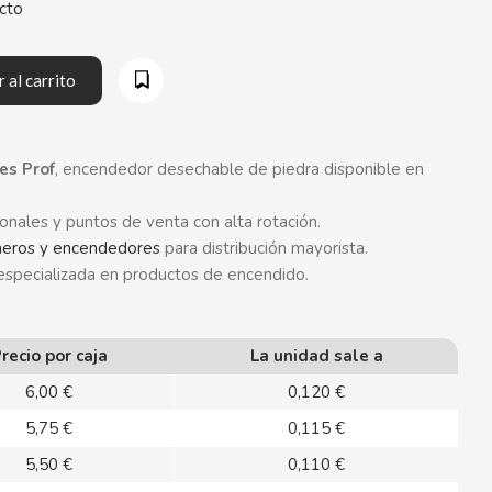
cto
 al carrito
es Prof
, encendedor desechable de piedra disponible en
onales y puntos de venta con alta rotación.
eros y encendedores
para distribución mayorista.
 especializada en productos de encendido.
recio por caja
La unidad sale a
6,00 €
0,120 €
5,75 €
0,115 €
5,50 €
0,110 €