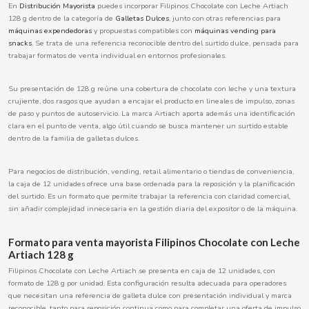
En
Distribución Mayorista
puedes incorporar Filipinos Chocolate con Leche Artiach
BOOMZA
128 g dentro de la categoría de
Galletas Dulces
, junto con otras referencias para
máquinas expendedoras
y propuestas compatibles con
máquinas vending para
snacks
. Se trata de una referencia reconocible dentro del surtido dulce, pensada para
BOP
trabajar formatos de venta individual en entornos profesionales.
BORGES
Su presentación de 128 g reúne una cobertura de chocolate con leche y una textura
crujiente, dos rasgos que ayudan a encajar el producto en lineales de impulso, zonas
de paso y puntos de autoservicio. La marca Artiach aporta además una identificación
BRETS
clara en el punto de venta, algo útil cuando se busca mantener un surtido estable
dentro de la familia de galletas dulces.
BRILLANTE
Para negocios de distribución, vending, retail alimentario o tiendas de conveniencia,
la caja de 12 unidades ofrece una base ordenada para la reposición y la planificación
del surtido. Es un formato que permite trabajar la referencia con claridad comercial,
BUBBALOO
sin añadir complejidad innecesaria en la gestión diaria del expositor o de la máquina.
BURMAR
Formato para venta mayorista Filipinos Chocolate con Leche
Artiach 128 g
C
Filipinos Chocolate con Leche Artiach se presenta en caja de 12 unidades, con
formato de 128 g por unidad. Esta configuración resulta adecuada para operadores
que necesitan una referencia de galleta dulce con presentación individual y marca
reconocible, tanto para reposición continua como para completar una oferta de impulso