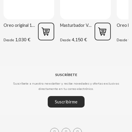
COOKIE POP & CANDY POP
COVAP
Oreo original 176g
Masturbador Vagina Estela Galáctica
1,030 €
4,150 €
0,
CRUSHIOUS
Desde
Desde
Desde
CRUZCAMPO
CUÉTARA
SUSCRÍBETE
Suscríbete a nuestra newsletter y recibe novedades y ofertas exclusivas
CUEVAS
directamente en tu correo electrónico.
Suscribirme
CYCLONES CLEAR
D