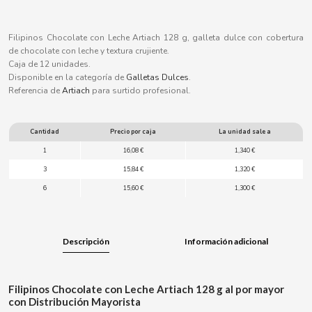
B
Filipinos Chocolate con Leche Artiach 128 g, galleta dulce con cobertura
de chocolate con leche y textura crujiente.
Caja de 12 unidades.
Disponible en la categoría de
Galletas Dulces
.
Referencia de
Artiach
para surtido profesional.
BALCONI
Cantidad
Precio por caja
La unidad sale a
BALMY
1
16,08 €
1,340 €
3
15,84 €
1,320 €
BAZOOKA CANDY
6
15,60 €
1,300 €
BECO
Descripción
Información adicional
BIANCHI VENDING
BIMBO-MARTINEZ
Filipinos Chocolate con Leche Artiach 128 g al por mayor
con Distribución Mayorista