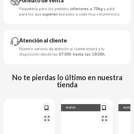
Formato de venta
Paquetería para los pedidos
inferiores a 70kg
y palé
CLIPPER
para los que
superen
ese peso o sean muy voluminosos.
CLIX
Atención al cliente
COCACOLA
Nuestro servicio de atención al cliente estará a tu
disposición desde las
07:00h hasta las 18:00h.
CODAN
No te pierdas lo último en nuestra
COLA CAO
tienda
COMO KOMO
NUEVO
NUEVO
CONGUITOS
CONTROL