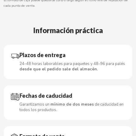
El formato de caja puede quedarse corto o largo según el ritmo real de reposición de
CARRETILLA
cada punto de venta.
CASAMAYOR
Información práctica
CERDÁN CARAMELOS
CHAMP HIGH
Plazos de entrega
24-48 horas laborables para paquetes y 48-96 para palés
CHEETOS
desde que el pedido sale del almacén.
CHIPS AHOY
Fechas de caducidad
CHOCOLATES VALOR
Garantizamos un
mínimo de dos meses
de caducidad en
todos los productos.
CHUPA CHUPS
CIGALA