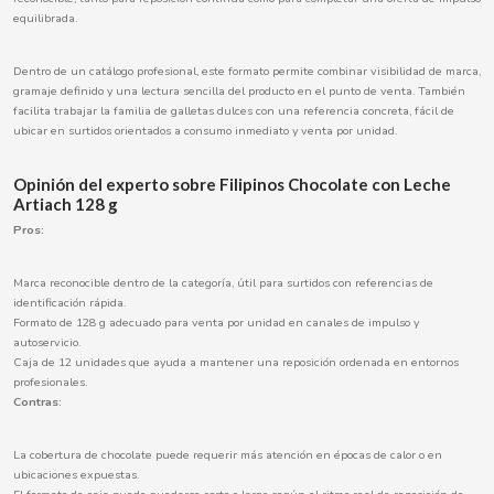
equilibrada.
Dentro de un catálogo profesional, este formato permite combinar visibilidad de marca,
CACAOLAT
gramaje definido y una lectura sencilla del producto en el punto de venta. También
facilita trabajar la familia de galletas dulces con una referencia concreta, fácil de
ubicar en surtidos orientados a consumo inmediato y venta por unidad.
CADBURY
Opinión del experto sobre Filipinos Chocolate con Leche
CAFÉ BONKA
Artiach 128 g
Pros:
CALVO
Marca reconocible dentro de la categoría, útil para surtidos con referencias de
identificación rápida.
CAMPOFRIO
Formato de 128 g adecuado para venta por unidad en canales de impulso y
autoservicio.
Caja de 12 unidades que ayuda a mantener una reposición ordenada en entornos
CANDELAS
profesionales.
Contras:
CAPRIMO
La cobertura de chocolate puede requerir más atención en épocas de calor o en
ubicaciones expuestas.