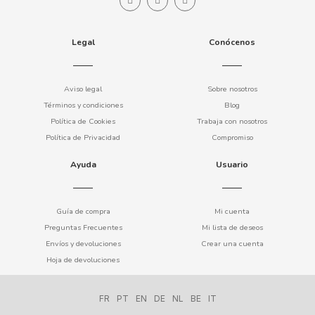
Legal
Conócenos
DAMEL
Aviso legal
Sobre nosotros
DANONE
Términos y condiciones
Blog
Política de Cookies
Trabaja con nosotros
DISTRIBUCIÓN MAYORISTA
Política de Privacidad
Compromiso
Ayuda
Usuario
DODOT
DON SIMON
Guía de compra
Mi cuenta
Preguntas Frecuentes
Mi lista de deseos
Envíos y devoluciones
Crear una cuenta
DORITOS
Hoja de devoluciones
DR PEPPER
FR
PT
EN
DE
NL
BE
IT