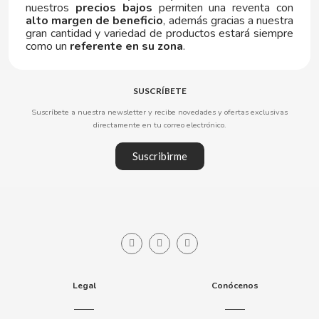
nuestros
precios bajos
permiten una reventa con
ELGORRIAGA
alto margen de beneficio
, además gracias a nuestra
gran cantidad y variedad de productos estará siempre
como un
referente en su zona
.
ENERYETI
ESTRELLA GALICIA
SUSCRÍBETE
Suscríbete a nuestra newsletter y recibe novedades y ofertas exclusivas
F
directamente en tu correo electrónico.
Suscribirme
FACUNDO
FANTA
Legal
Conócenos
FAS VENDING