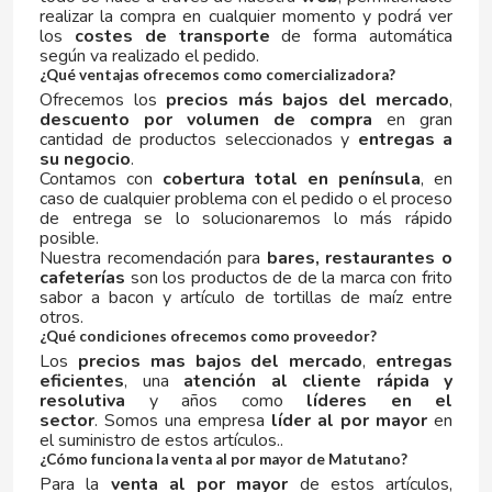
realizar la compra en cualquier momento y podrá ver
los
costes de transporte
de forma automática
DR PEPPER
según va realizado el pedido.
¿Qué ventajas ofrecemos como comercializadora?
Ofrecemos los
precios más bajos del mercado
,
DUBBLE BUBBLE
descuento por volumen de compra
en gran
cantidad de productos seleccionados y
entregas a
su negocio
.
DULCESOL
Contamos con
cobertura total en península
, en
caso de cualquier problema con el pedido o el proceso
de entrega se lo solucionaremos lo más rápido
DUREX
posible.
Nuestra recomendación para
bares, restaurantes o
cafeterías
son los productos de de la marca con frito
E
sabor a bacon y artículo de tortillas de maíz entre
otros.
¿Qué condiciones ofrecemos como proveedor?
Los
precios mas bajos del mercado
,
entregas
eficientes
, una
atención al cliente rápida y
resolutiva
y años como
líderes en el
sector
. Somos una empresa
líder al por mayor
en
el suministro de estos artículos..
EL POZO
¿Cómo funciona la venta al por mayor de Matutano?
Para la
venta al por mayor
de estos artículos,