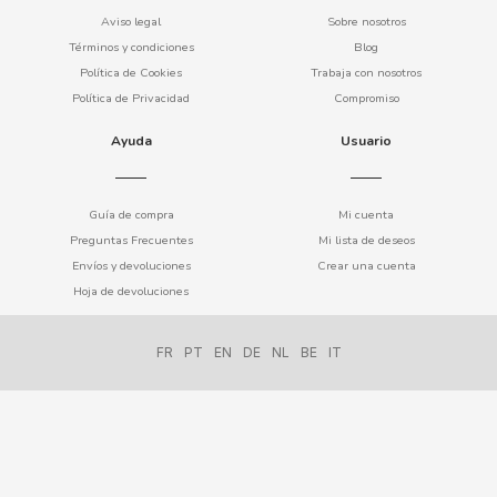
Aviso legal
Sobre nosotros
FERRERO KINDER
Términos y condiciones
Blog
Política de Cookies
Trabaja con nosotros
Política de Privacidad
Compromiso
FIESTA
Ayuda
Usuario
FILIPINOS
Guía de compra
Mi cuenta
FINI
Preguntas Frecuentes
Mi lista de deseos
Envíos y devoluciones
Crear una cuenta
FISHERMAN'S FRIEND
Hoja de devoluciones
FLIS
FR
PT
EN
DE
NL
BE
IT
FLUFFY STUFF
FONTECELTA