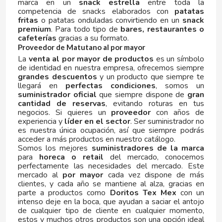
CHUPA CHUPS
marca en un
snack estrella
entre toda la
competencia de snacks elaborados con
patatas
fritas
o patatas onduladas convirtiendo en un
snack
CIGALA
premium
. Para todo tipo de
bares, restaurantes o
cafeterías
gracias a su formato.
Proveedor de Matutano al por mayor
CLIPPER
La
venta al por mayor de productos
es un símbolo
de identidad en nuestra empresa, ofrecemos siempre
grandes descuentos
y un producto que siempre te
CLIX
llegará en
perfectas condiciones
, somos un
suministrador oficial
que siempre dispone de
gran
cantidad de reservas
, evitando roturas en tus
COCACOLA
negocios. Si quieres un
proveedor
con años de
experiencia y
líder en el sector
. Ser suministrador no
es nuestra única ocupación, así que siempre podrás
CODAN
acceder a más productos en nuestro catálogo.
Somos los mejores
suministradores de la marca
para
horeca o retail
del mercado, conocemos
COLA CAO
perfectamente las necesidades del mercado. Este
mercado al
por mayor
cada vez dispone de más
clientes, y cada año se mantiene al alza, gracias en
COMO KOMO
parte a productos como
Doritos Tex Mex
con un
intenso deje en la boca, que ayudan a saciar el antojo
de cualquier tipo de cliente en cualquier momento,
CONGUITOS
estos y muchos otros productos son una opción ideal