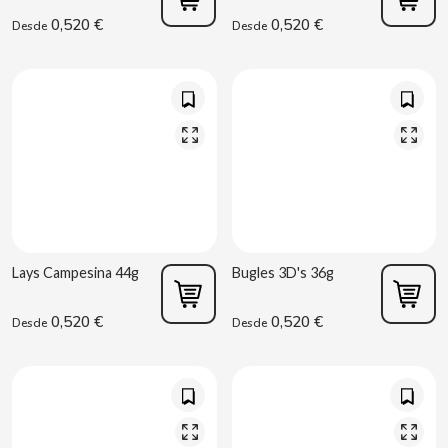
BIMBO-MARTINEZ
0,520 €
0,520 €
Desde
Desde
BOOMZA
BOP
BORGES
BRETS
Lays Campesina 44g
Bugles 3D's 36g
BRILLANTE
0,520 €
0,520 €
Desde
Desde
BUBBALOO
BURMAR
C