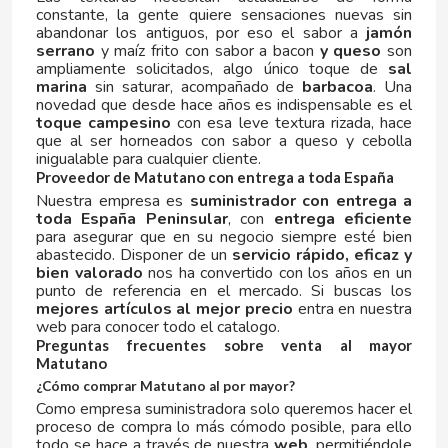
constante, la gente quiere sensaciones nuevas sin
D
abandonar los antiguos, por eso el sabor a
jamón
serrano
y maíz frito con sabor a bacon
y queso
son
ampliamente solicitados, algo único toque de
sal
marina
sin saturar, acompañado de
barbacoa
. Una
novedad que desde hace años es indispensable es el
toque campesino
con esa leve textura rizada, hace
que al ser horneados con sabor a queso y cebolla
inigualable para cualquier cliente.
DAMEL
Proveedor de Matutano con entrega a toda España
Nuestra empresa es
suministrador con entrega a
toda España Peninsular
, con
entrega eficiente
DANONE
para asegurar que en su negocio siempre esté bien
abastecido. Disponer de un
servicio rápido, eficaz y
bien valorado
nos ha convertido con los años en un
DISTRIBUCIÓN MAYORISTA
punto de referencia en el mercado. Si buscas los
mejores artículos al mejor precio
entra en nuestra
web para conocer todo el catalogo.
DODOT
Preguntas frecuentes sobre venta al mayor
Matutano
DON SIMON
¿Cómo comprar Matutano al por mayor?
Como empresa suministradora solo queremos hacer el
proceso de compra lo más cómodo posible, para ello
DORITOS
todo se hace a través de nuestra
web
, permitiéndole