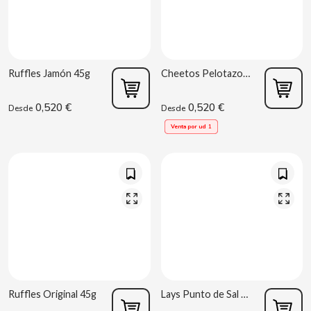
B
Ruffles Jamón 45g
Cheetos Pelotazos 40g
0,520 €
0,520 €
Desde
Desde
Venta por ud
1
BALCONI
BALMY
BAZOOKA CANDY
BECO
BIANCHI VENDING
Ruffles Original 45g
Lays Punto de Sal 44g