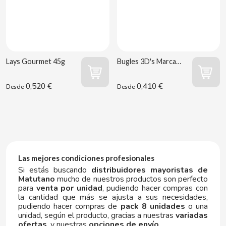
Lays Gourmet 45g
Bugles 3D's Marcado 0.50€ 28g
CACAOLAT
0,520 €
0,410 €
Desde
Desde
CADBURY
CAFÉ BONKA
CALVO
Las mejores condiciones profesionales
Si estás buscando
distribuidores mayoristas de
Matutano
mucho de nuestros productos son perfecto
CAMPOFRIO
para
venta por unidad
, pudiendo hacer compras con
la cantidad que más se ajusta a sus necesidades,
pudiendo hacer compras de
pack 8 unidades
o una
CANDELAS
unidad, según el producto, gracias a nuestras
variadas
ofertas
, y nuestras
opciones de envío
.