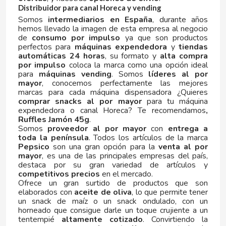
Distribuidor para canal Horeca y vending
CAPRIMO
Somos
intermediarios en España
, durante años
hemos llevado la imagen de esta empresa al negocio
CARRETILLA
de
consumo por impulso
ya que son productos
perfectos para
máquinas expendedora
y
tiendas
automáticas 24 horas
, su formato y
alta compra
CASAMAYOR
por impulso
coloca la marca como una opción ideal
para
máquinas vending
. Somos
líderes al por
mayor
, conocemos perfectamente las mejores
CERDÁN CARAMELOS
marcas para cada máquina dispensadora ¿Quieres
comprar snacks al por mayor
para tu máquina
expendedora o canal Horeca? Te recomendamos
,
CHAMP HIGH
Ruffles Jamón 45g
.
Somos
proveedor al por mayor
con
entrega a
toda la península
. Todos los artículos de la marca
CHEETOS
Pepsico
son una gran opción para la
venta al por
mayor
, es una de las principales empresas del país,
destaca por su gran variedad de artículos y
CHIPS AHOY
competitivos precios
en el mercado.
Ofrece un gran surtido de productos que son
elaborados con
aceite de oliva
, lo que permite tener
CHOCOLATES VALOR
un snack de maíz o un snack ondulado, con un
horneado que consigue darle un toque crujiente a un
tentempié
altamente cotizado
. Convirtiendo la