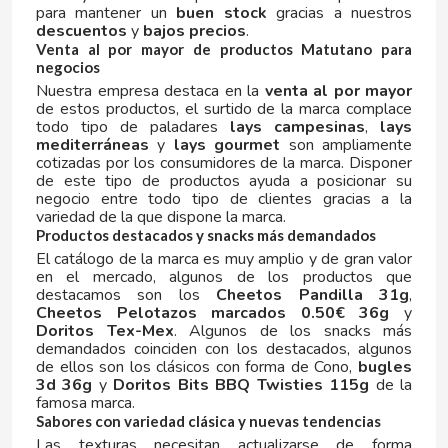
para mantener un
buen stock
gracias a nuestros
descuentos
y
bajos precios
.
CONTROL
Venta al por mayor de productos Matutano para
negocios
Nuestra empresa destaca en la
venta al por mayor
COOKIE POP & CANDY POP
de estos productos, el surtido de la marca complace
todo tipo de paladares
lays campesinas
,
lays
mediterráneas
y
lays gourmet
son ampliamente
COVAP
cotizadas por los consumidores de la marca. Disponer
de este tipo de productos ayuda a posicionar su
negocio entre todo tipo de clientes gracias a la
CRUSHIOUS
variedad de la que dispone la marca.
Productos destacados y snacks más demandados
CRUZCAMPO
El catálogo de la marca es muy amplio y de gran valor
en el mercado, algunos de los productos que
destacamos son los
Cheetos Pandilla 31g
,
CUÉTARA
Cheetos Pelotazos marcados 0.50€ 36g
y
Doritos Tex-Mex
. Algunos de los snacks más
demandados coinciden con los destacados, algunos
CUEVAS
de ellos son los clásicos con forma de Cono,
bugles
3d 36g
y
Doritos Bits BBQ Twisties 115g
de la
famosa marca.
CYCLONES CLEAR
Sabores con variedad clásica y nuevas tendencias
Las texturas necesitan actualizarse de forma