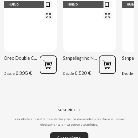
CARRETILLA
NUEVO
NUEVO
NUEVO
CASAMAYOR
CERDÁN CARAMELOS
CHAMP HIGH
Oreo Double Cream 170 g
Sanpellegrino Naranja Ácida 33 cl
CHEETOS
0,995 €
0,520 €
0,
Desde
Desde
Desde
CHIPS AHOY
CHOCOLATES VALOR
SUSCRÍBETE
CHUPA CHUPS
Suscríbete a nuestra newsletter y recibe novedades y ofertas exclusivas
directamente en tu correo electrónico.
CIGALA