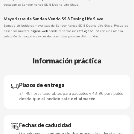
destacamos Sanden Vendo SD 8 Desing Life Slave.
BOOMZA
Mayoristas de Sanden Vendo SS 8 Desing Life Slave
BOP
Somos distribuidores mayoristas de Sanden Vendo SD 8 Desing Life Slave. Recuerde
pasar por nuestra
página web
donde tenemos un
catálogo online
con una amplia
selección de maquinas expendedoras listas para ser distribuidas.
BORGES
BRETS
Información práctica
BRILLANTE
Plazos de entrega
BUBBALOO
24-48 horas laborables para paquetes y 48-96 para palés
desde que el pedido sale del almacén.
BURMAR
C
Fechas de caducidad
Garantizamos un
mínimo de dos meses
de caducidad en