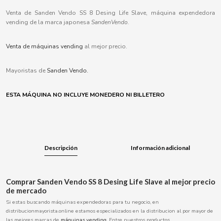
B
Venta de Sanden Vendo SS 8 Desing Life Slave, máquina expendedora
vending de la marca japonesa
SandenVendo.
Venta de máquinas vending
al mejor precio.
BALCONI
Mayoristas de
Sanden Vendo.
ESTA MÁQUINA NO INCLUYE MONEDERO NI BILLETERO
BALMY
BAZOOKA CANDY
Descripción
Información adicional
BECO
BIANCHI VENDING
Comprar Sanden Vendo SS 8 Desing Life Slave al mejor precio
de mercado
Si estas buscando máquinas expendedoras para tu negocio, en
BIMBO-MARTINEZ
distribucionmayorista.online estamos especializados en la distribucion al por mayor de
las mejores marcas de
máquinas vending.
Entre nuestros productos