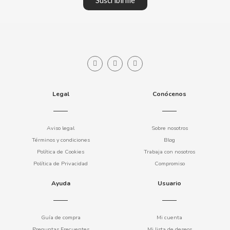
Suscribirme
CLIPPER
CLIX
COCACOLA
Legal
Conócenos
CODAN
Aviso legal
Sobre nosotros
COLA CAO
Términos y condiciones
Blog
Política de Cookies
Trabaja con nosotros
COMO KOMO
Política de Privacidad
Compromiso
Ayuda
Usuario
CONGUITOS
CONTROL
Guía de compra
Mi cuenta
Preguntas Frecuentes
Mi lista de deseos