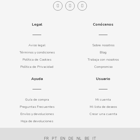
COOKIE POP & CANDY POP
Legal
Conócenos
COVAP
CRUSHIOUS
Aviso legal
Sobre nosotros
Términos y condiciones
Blog
CRUZCAMPO
Política de Cookies
Trabaja con nosotros
Política de Privacidad
Compromiso
CUÉTARA
Ayuda
Usuario
CUEVAS
Guía de compra
Mi cuenta
Preguntas Frecuentes
Mi lista de deseos
CYCLONES CLEAR
Envíos y devoluciones
Crear una cuenta
Hoja de devoluciones
D
FR
PT
EN
DE
NL
BE
IT