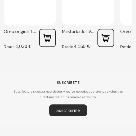
CLIPPER
CLIX
Oreo original 176g
Masturbador Vagina Estela Galáctica
1,030 €
4,150 €
0,
COCACOLA
Desde
Desde
Desde
CODAN
COLA CAO
SUSCRÍBETE
Suscríbete a nuestra newsletter y recibe novedades y ofertas exclusivas
COMO KOMO
directamente en tu correo electrónico.
Suscribirme
CONGUITOS
CONTROL