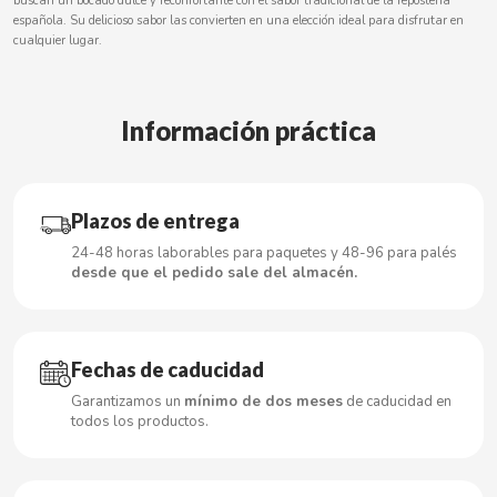
buscan un bocado dulce y reconfortante con el sabor tradicional de la repostería
española. Su delicioso sabor las convierten en una elección ideal para disfrutar en
cualquier lugar.
CACAOLAT
Información práctica
CADBURY
CAFÉ BONKA
Plazos de entrega
24-48 horas laborables para paquetes y 48-96 para palés
CALVO
desde que el pedido sale del almacén.
CAMPOFRIO
Fechas de caducidad
CANDELAS
Garantizamos un
mínimo de dos meses
de caducidad en
todos los productos.
CAPRIMO