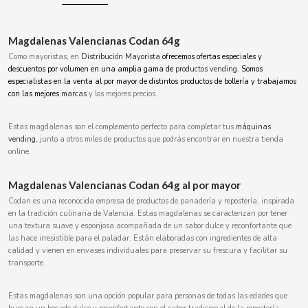
BOOMZA
Magdalenas Valencianas Codan 64g
BOP
Como mayoristas, en
Distribución Mayorista
ofrecemos ofertas especiales y
descuentos por volumen en una amplia gama de
productos vending.
Somos
especialistas en la venta al por mayor de distintos productos de bollería y trabajamos
BORGES
con las mejores
marcas
y los mejores precios.
BRETS
Estas magdalenas son el complemento perfecto para completar tus
máquinas
vending,
junto a otros miles de productos que podrás encontrar en nuestra tienda
online.
BRILLANTE
Magdalenas Valencianas Codan 64g al por mayor
BUBBALOO
Codan es una reconocida empresa de productos de panadería y repostería, inspirada
en la tradición culinaria de Valencia. Estas magdalenas se caracterizan por tener
una textura suave y esponjosa acompañada de un sabor dulce y reconfortante que
BURMAR
las hace irresistible para el paladar. Están elaboradas con ingredientes de alta
calidad y vienen en envases individuales para preservar su frescura y facilitar su
transporte.
C
Estas magdalenas son una opción popular para personas de todas las edades que