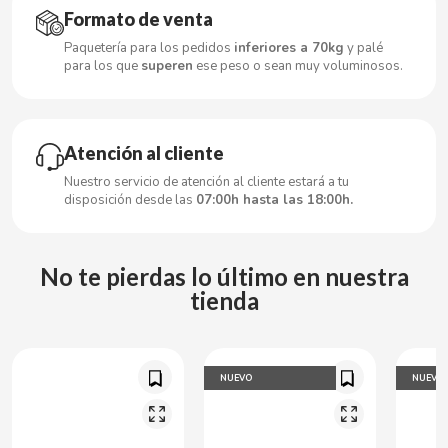
CARRETILLA
Formato de venta
Paquetería para los pedidos
inferiores a 70kg
y palé
CASAMAYOR
para los que
superen
ese peso o sean muy voluminosos.
CERDÁN CARAMELOS
Atención al cliente
CHAMP HIGH
Nuestro servicio de atención al cliente estará a tu
disposición desde las
07:00h hasta las 18:00h.
CHEETOS
No te pierdas lo último en nuestra
CHIPS AHOY
tienda
CHOCOLATES VALOR
NUEVO
NUEVO
CHUPA CHUPS
CIGALA