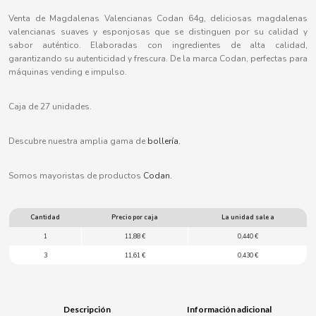
B
Venta de Magdalenas Valencianas Codan 64g, deliciosas magdalenas
valencianas suaves y esponjosas que se distinguen por su calidad y
sabor auténtico. Elaboradas con ingredientes de alta calidad,
garantizando su autenticidad y frescura. De la marca Codan, perfectas para
máquinas vending e impulso.
BALCONI
Caja de 27 unidades.
BALMY
Descubre nuestra amplia gama de
bollería.
Somos mayoristas de productos
Codan.
BAZOOKA CANDY
BECO
Cantidad
Precio por caja
La unidad sale a
1
11,88 €
0,440 €
BIANCHI VENDING
3
11,61 €
0,430 €
BIMBO-MARTINEZ
Descripción
Información adicional