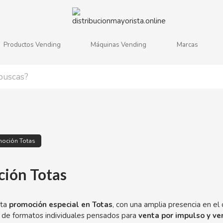
Productos Vending
Máquinas Vending
Marcas
j
k
l
m
n
o
p
q
r
s
oción Totas
ión Totas
sta
promoción especial en Totas
, con una amplia presencia en el 
 de formatos individuales pensados para
venta por impulso y ve