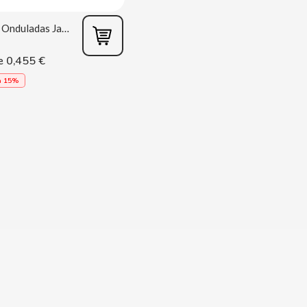
Totas Onduladas Jamón 45g Tosfrit
0,455 €
e
a 15%