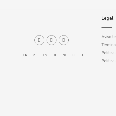
BOOMZA
BOP
Legal
BORGES
Aviso le
BRETS
Término
Política
FR
PT
EN
DE
NL
BE
IT
BRILLANTE
Política
BUBBALOO
BURMAR
C