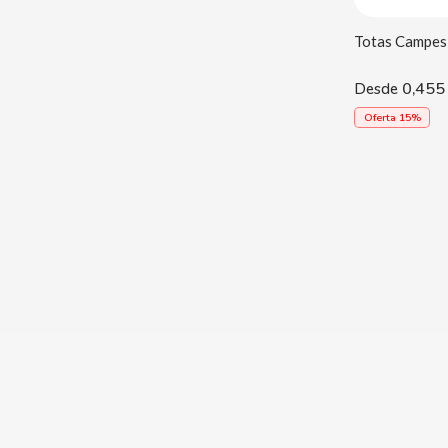
0,455
Desde
Oferta 15%
BALCONI
BALMY
BAZOOKA CANDY
BECO
BIANCHI VENDING
BIMBO-MARTINEZ