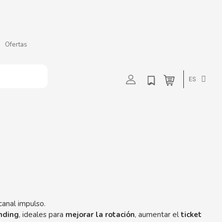
Ofertas
t
u
v
w
ES
canal impulso.
nding
, ideales para
mejorar la rotación
, aumentar el
ticket