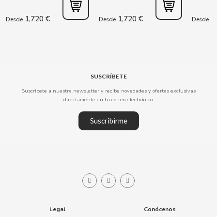
1,720 €
1,720 €
1,
Desde
Desde
Desde
CLIPPER
CLIX
COCACOLA
SUSCRÍBETE
Suscríbete a nuestra newsletter y recibe novedades y ofertas exclusivas
CODAN
directamente en tu correo electrónico.
Suscribirme
COLA CAO
COMO KOMO
CONGUITOS
CONTROL
Legal
Conócenos