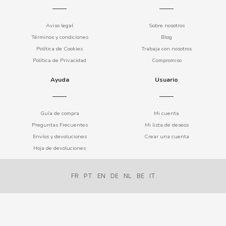
COOKIE POP & CANDY POP
Aviso legal
Sobre nosotros
Términos y condiciones
Blog
COVAP
Política de Cookies
Trabaja con nosotros
Política de Privacidad
Compromiso
CRUSHIOUS
Ayuda
Usuario
CRUZCAMPO
Guía de compra
Mi cuenta
CUÉTARA
Preguntas Frecuentes
Mi lista de deseos
Envíos y devoluciones
Crear una cuenta
Hoja de devoluciones
CUEVAS
FR
PT
EN
DE
NL
BE
IT
CYCLONES CLEAR
D