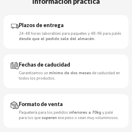
Información práctica
CACAOLAT
Plazos de entrega
24-48 horas laborables para paquetes y 48-96 para palés
CADBURY
desde que el pedido sale del almacén.
CAFÉ BONKA
Fechas de caducidad
CALVO
Garantizamos un
mínimo de dos meses
de caducidad en
todos los productos.
CAMPOFRIO
CANDELAS
Formato de venta
Paquetería para los pedidos
inferiores a 70kg
y palé
para los que
superen
ese peso o sean muy voluminosos.
CAPRIMO