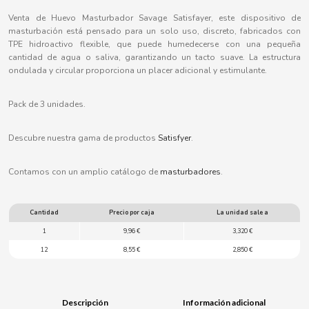
B
Venta de Huevo Masturbador Savage Satisfayer, este dispositivo de
masturbación está pensado para un solo uso, discreto, fabricados con
TPE hidroactivo flexible, que puede humedecerse con una pequeña
cantidad de agua o saliva, garantizando un tacto suave. La estructura
ondulada y circular proporciona un placer adicional y estimulante.
BALCONI
Pack de 3 unidades.
BALMY
Descubre nuestra gama de productos
Satisfyer
.
Contamos con un amplio catálogo de
masturbadores
.
BAZOOKA CANDY
BECO
Cantidad
Precio por caja
La unidad sale a
1
9,96 €
3,320 €
BIANCHI VENDING
12
8,55 €
2,850 €
BIMBO-MARTINEZ
Descripción
Información adicional