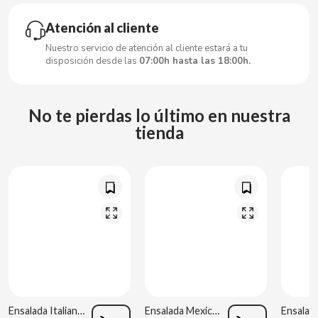
CARRETILLA
Atención al cliente
CASAMAYOR
Nuestro servicio de atención al cliente estará a tu
disposición desde las
07:00h hasta las 18:00h.
CERDÁN CARAMELOS
No te pierdas lo último en nuestra
CHAMP HIGH
tienda
CHEETOS
CHIPS AHOY
CHOCOLATES VALOR
CHUPA CHUPS
Ensalada Italiana 220 g Rianxeira
Ensalada Mexicana 220 g Rianxeira
CIGALA