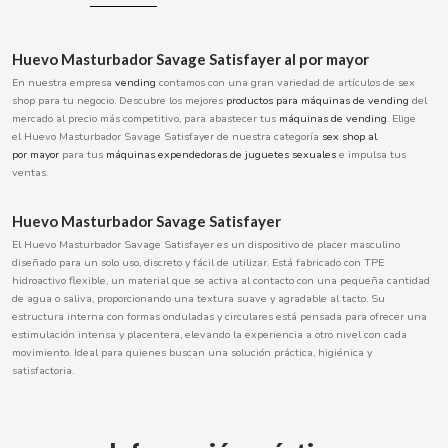
BOOMZA
Huevo Masturbador Savage Satisfayer al por mayor
BOP
En nuestra empresa
vending
contamos con una gran variedad de artículos de sex
shop para tu negocio. Descubre los mejores
productos para máquinas de vending
del
mercado al precio más competitivo, para abastecer tus
máquinas de vending
. Elige
BORGES
el Huevo Masturbador Savage Satisfayer de nuestra categoría
sex shop al
por
mayor
para tus
máquinas expendedoras de juguetes sexuales
e impulsa tus
ventas.
BRETS
Huevo Masturbador Savage Satisfayer
BRILLANTE
El Huevo Masturbador Savage Satisfayer es un dispositivo de placer masculino
diseñado para un solo uso, discreto y fácil de utilizar. Está fabricado con TPE
hidroactivo flexible, un material que se activa al contacto con una pequeña cantidad
BUBBALOO
de agua o saliva, proporcionando una textura suave y agradable al tacto. Su
estructura interna con formas onduladas y circulares está pensada para ofrecer una
estimulación intensa y placentera, elevando la experiencia a otro nivel con cada
BURMAR
movimiento. Ideal para quienes buscan una solución práctica, higiénica y
satisfactoria.
C