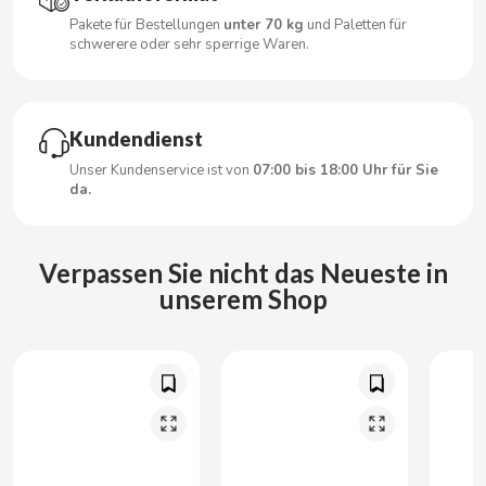
CARRETILLA
Pakete für Bestellungen
unter 70 kg
und Paletten für
schwerere oder sehr sperrige Waren.
CASAMAYOR
CERDÁN CARAMELOS
Kundendienst
Unser Kundenservice ist von
07:00 bis 18:00 Uhr für Sie
CHAMP HIGH
da.
CHEETOS
Verpassen Sie nicht das Neueste in
unserem Shop
CHIPS AHOY
CHOCOLATES VALOR
CHUPA CHUPS
CIGALA