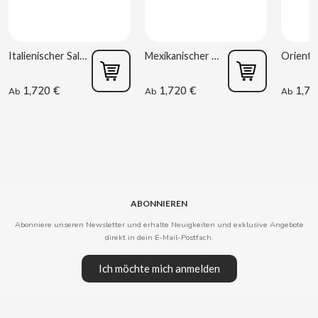
CLIPPER
Italienischer Salat 220 g Rianxeira
Mexikanischer Salat 220 g Rianxeira
CLIX
1,720 €
1,720 €
1,72
Ab
Ab
Ab
COCACOLA
CODAN
COLA CAO
ABONNIEREN
COMO KOMO
Abonniere unseren Newsletter und erhalte Neuigkeiten und exklusive Angebote
direkt in dein E-Mail-Postfach.
CONGUITOS
Ich möchte mich anmelden
CONTROL