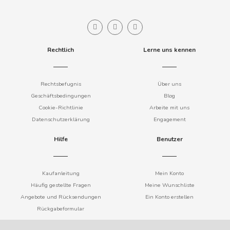
COOKIE POP & CANDY POP
COVAP
Rechtlich
Lerne uns kennen
CRUSHIOUS
Rechtsbefugnis
Über uns
Geschäftsbedingungen
Blog
CRUZCAMPO
Cookie-Richtlinie
Arbeite mit uns
Datenschutzerklärung
Engagement
CUÉTARA
Hilfe
Benutzer
CUEVAS
Kaufanleitung
Mein Konto
CYCLONES CLEAR
Häufig gestellte Fragen
Meine Wunschliste
Angebote und Rücksendungen
Ein Konto erstellen
D
Rückgabeformular