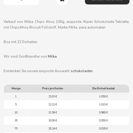
B
Verkauf von Milka Chips Ahoy 100g, exquisite Alpen Schokolade Tablette,
mit ChipsAhoy Biscuit Füllstoff, Marke
Milka, p
ara automaten.
Box mit 22 Einheiten.
BALCONI
Wir sind Großhändler von
Milka.
BALMY
Entdecken Sie unsere exquisite Auswahl
schokoladen.
BAZOOKA CANDY
Menge
Preis pro Karton
Die Einheit kostet
BECO
1
23,10 €
1,050 €
5
22,22 €
1,010 €
BIANCHI VENDING
10
21,56 €
0,980 €
35
20,90 €
0,950 €
BIMBO-MARTINEZ
75
20,24 €
0,920 €