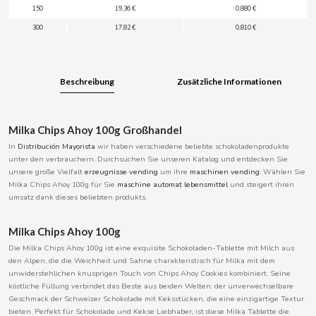
150
19,36 €
0,880 €
BOOMZA
300
17,82 €
0,810 €
BOP
Beschreibung
Zusätzliche Informationen
BORGES
BRETS
Milka Chips Ahoy 100g Großhandel
In
Distribución Mayorista
wir haben verschiedene beliebte schokoladenprodukte
unter den verbrauchern. Durchsuchen Sie unseren Katalog und entdecken Sie
BRILLANTE
unsere große Vielfalt
erzeugnisse
vending
um ihre
maschinen
vending
. Wählen Sie
Milka Chips Ahoy 100g für Sie
maschine
automat
lebensmittel
und steigert ihren
umsatz dank dieses beliebten produkts.
BUBBALOO
Milka Chips Ahoy 100g
BURMAR
Die Milka Chips Ahoy 100g ist eine exquisite Schokoladen-Tablette mit Milch aus
den Alpen, die die Weichheit und Sahne charakteristisch für Milka mit dem
unwiderstehlichen knusprigen Touch von Chips Ahoy Cookies kombiniert. Seine
C
köstliche Füllung verbindet das Beste aus beiden Welten: der unverwechselbare
Geschmack der Schweizer Schokolade mit Keksstücken, die eine einzigartige Textur
bieten. Perfekt für Schokolade und Kekse Liebhaber, ist diese Milka Tablette die