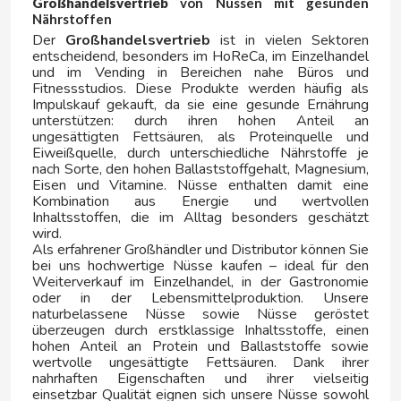
Großhandelsvertrieb
von Nüssen mit gesunden
JUICY JAY'S
Nährstoffen
Der
Großhandelsvertrieb
ist in vielen Sektoren
K
entscheidend, besonders im HoReCa, im Einzelhandel
und im Vending in Bereichen nahe Büros und
Fitnessstudios. Diese Produkte werden häufig als
Impulskauf gekauft, da sie eine gesunde Ernährung
unterstützen: durch ihren hohen Anteil an
ungesättigten Fettsäuren, als Proteinquelle und
Eiweißquelle, durch unterschiedliche Nährstoffe je
nach Sorte, den hohen Ballaststoffgehalt, Magnesium,
Eisen und Vitamine. Nüsse enthalten damit eine
KAÑAMERO
Kombination aus Energie und wertvollen
Inhaltsstoffen, die im Alltag besonders geschätzt
wird.
KAS
Als erfahrener Großhändler und Distributor können Sie
bei uns hochwertige Nüsse kaufen – ideal für den
Weiterverkauf im Einzelhandel, in der Gastronomie
KELIA
oder in der Lebensmittelproduktion. Unsere
naturbelassene Nüsse sowie Nüsse geröstet
überzeugen durch erstklassige Inhaltsstoffe, einen
KELLOGG´S
hohen Anteil an Protein und Ballaststoffe sowie
wertvolle ungesättigte Fettsäuren. Dank ihrer
nahrhaften Eigenschaften und ihrer vielseitig
KINGPIN
einsetzbar Qualität eignen sich unsere Nüsse sowohl