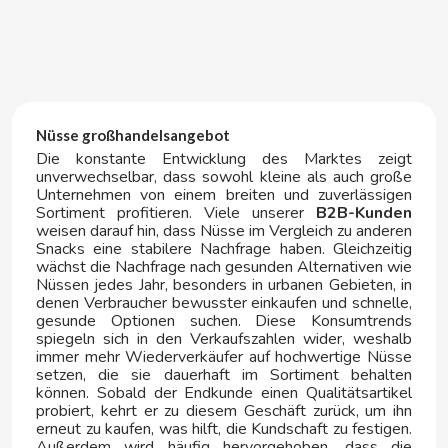
ELGORRIAGA
ENERYETI
ESTRELLA GALICIA
Nüsse großhandelsangebot
Die konstante Entwicklung des Marktes zeigt
F
unverwechselbar, dass sowohl kleine als auch große
Unternehmen von einem breiten und zuverlässigen
Sortiment profitieren. Viele unserer
B2B-Kunden
weisen darauf hin, dass Nüsse im Vergleich zu anderen
Snacks eine stabilere Nachfrage haben. Gleichzeitig
wächst die Nachfrage nach gesunden Alternativen wie
Nüssen jedes Jahr, besonders in urbanen Gebieten, in
denen Verbraucher bewusster einkaufen und schnelle,
gesunde Optionen suchen. Diese Konsumtrends
FACUNDO
spiegeln sich in den Verkaufszahlen wider, weshalb
immer mehr Wiederverkäufer auf hochwertige Nüsse
setzen, die sie dauerhaft im Sortiment behalten
FANTA
können. Sobald der Endkunde einen Qualitätsartikel
probiert, kehrt er zu diesem Geschäft zurück, um ihn
erneut zu kaufen, was hilft, die Kundschaft zu festigen.
FAS VENDING
Außerdem wird häufig hervorgehoben, dass die