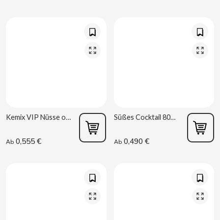
BIMBO-MARTINEZ
BOOMZA
BOP
BORGES
BRETS
Kemix VIP Nüsse ohne Schale 100g Kelia R6
Süßes Cocktail 80g La Baturrica
BRILLANTE
0,555 €
0,490 €
Ab
Ab
BUBBALOO
BURMAR
C