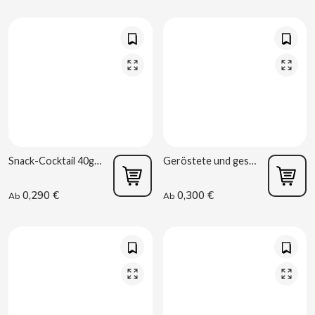
CONTROL
COOKIE POP & CANDY POP
COVAP
CRUSHIOUS
Snack-Cocktail 40g La Baturrica
Geröstete und geschälte Kürbiskerne 45g La Baturrica
CRUZCAMPO
0,290 €
0,300 €
Ab
Ab
CUÉTARA
CUEVAS
CYCLONES CLEAR