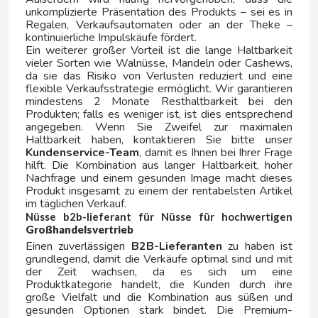
unkomplizierte Präsentation des Produkts – sei es in
Regalen, Verkaufsautomaten oder an der Theke –
FERRERO KINDER
kontinuierliche Impulskäufe fördert.
Ein weiterer großer Vorteil ist die lange Haltbarkeit
vieler Sorten wie Walnüsse, Mandeln oder Cashews,
FIESTA
da sie das Risiko von Verlusten reduziert und eine
flexible Verkaufsstrategie ermöglicht. Wir garantieren
mindestens 2 Monate Resthaltbarkeit bei den
FILIPINOS
Produkten; falls es weniger ist, ist dies entsprechend
angegeben. Wenn Sie Zweifel zur maximalen
Haltbarkeit haben, kontaktieren Sie bitte unser
FINI
Kundenservice-Team
, damit es Ihnen bei Ihrer Frage
hilft. Die Kombination aus langer Haltbarkeit, hoher
Nachfrage und einem gesunden Image macht dieses
FISHERMAN'S FRIEND
Produkt insgesamt zu einem der rentabelsten Artikel
im täglichen Verkauf.
Nüsse b2b-lieferant für Nüsse für hochwertigen
FLIS
Großhandelsvertrieb
Einen zuverlässigen
B2B-Lieferanten
zu haben ist
grundlegend, damit die Verkäufe optimal sind und mit
FLUFFY STUFF
der Zeit wachsen, da es sich um eine
Produktkategorie handelt, die Kunden durch ihre
große Vielfalt und die Kombination aus süßen und
FONTECELTA
gesunden Optionen stark bindet. Die Premium-