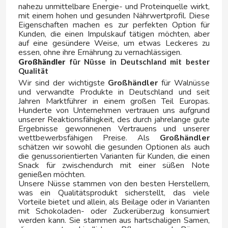
LA ESPAÑOLA
nahezu unmittelbare Energie- und Proteinquelle wirkt,
mit einem hohen und gesunden Nährwertprofil. Diese
Eigenschaften machen es zur perfekten Option für
LACASA
Kunden, die einen Impulskauf tätigen möchten, aber
auf eine gesündere Weise, um etwas Leckeres zu
essen, ohne ihre Ernährung zu vernachlässigen.
LACASITOS
Großhändler
für Nüsse in Deutschland mit bester
Qualität
Wir sind der wichtigste
Großhändler
für Walnüsse
LANDESSA
und verwandte Produkte in Deutschland und seit
Jahren Marktführer in einem großen Teil Europas.
Hunderte von Unternehmen vertrauen uns aufgrund
LAYS
unserer Reaktionsfähigkeit, des durch jahrelange gute
Ergebnisse gewonnenen Vertrauens und unserer
wettbewerbsfähigen Preise. Als
Großhändler
LIPTON
schätzen wir sowohl die gesunden Optionen als auch
die genussorientierten Varianten für Kunden, die einen
Snack für zwischendurch mit einer süßen Note
LM
genießen möchten.
Unsere Nüsse stammen von den besten Herstellern,
was ein Qualitätsprodukt sicherstellt, das viele
LOTTE
Vorteile bietet und allein, als Beilage oder in Varianten
mit Schokoladen- oder Zuckerüberzug konsumiert
werden kann. Sie stammen aus hartschaligen Samen,
LOTUS