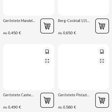
CHUPA CHUPS
CIGALA
Geröstete Mandeln mit Salz 30g La Baturrica
Berg-Cocktail 115g La Baturrica
CLIPPER
0,450 €
0,650 €
Ab
Ab
CLIX
COCACOLA
CODAN
COLA CAO
COMO KOMO
Geröstete Cashewnüsse 30g La Baturrica
Geröstete Pistazien 30g La Baturrica
0,490 €
0,580 €
Ab
Ab
CONGUITOS