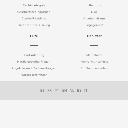
RAW
Rechtsbefugnis
Über uns
Geschäftsbedingungen
Blog
REDBULL
Cookie-Richtlinie
Arbeite mit uns
Datenschutzerklärung
Engagement
REESE´S
Hilfe
Benutzer
REGILAIT
Kaufanleitung
Mein Konto
Häufig gestellte Fragen
Meine Wunschliste
RIANXEIRA
Angebote und Rücksendungen
Ein Konto erstellen
Rückgabeformular
RIELDA
ES
FR
PT
EN
NL
BE
IT
RISI
RIZLA
ROCKSTAR