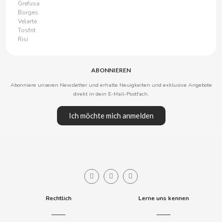
PUSH POP
Grefusa
Borges
Velarte
Q
Tosfrit
Risi
ABONNIEREN
Abonniere unseren Newsletter und erhalte Neuigkeiten und exklusive Angebote
direkt in dein E-Mail-Postfach.
QÉ
Ich möchte mich anmelden
R
Rechtlich
Lerne uns kennen
RASTA