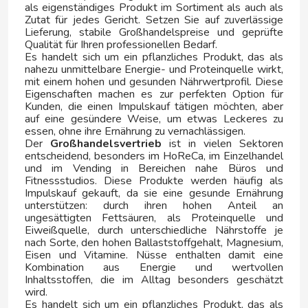
als eigenständiges Produkt im Sortiment als auch als
Zutat für jedes Gericht. Setzen Sie auf zuverlässige
KIT KAT
Lieferung, stabile Großhandelspreise und geprüfte
Qualität für Ihren professionellen Bedarf.
Es handelt sich um ein pflanzliches Produkt, das als
KNOPPERS
nahezu unmittelbare Energie- und Proteinquelle wirkt,
mit einem hohen und gesunden Nährwertprofil. Diese
Eigenschaften machen es zur perfekten Option für
KRYPTON
Kunden, die einen Impulskauf tätigen möchten, aber
auf eine gesündere Weise, um etwas Leckeres zu
essen, ohne ihre Ernährung zu vernachlässigen.
L
Der
Großhandelsvertrieb
ist in vielen Sektoren
entscheidend, besonders im HoReCa, im Einzelhandel
und im Vending in Bereichen nahe Büros und
Fitnessstudios. Diese Produkte werden häufig als
Impulskauf gekauft, da sie eine gesunde Ernährung
unterstützen: durch ihren hohen Anteil an
ungesättigten Fettsäuren, als Proteinquelle und
Eiweißquelle, durch unterschiedliche Nährstoffe je
L'OR
nach Sorte, den hohen Ballaststoffgehalt, Magnesium,
Eisen und Vitamine. Nüsse enthalten damit eine
Kombination aus Energie und wertvollen
LA BATURRICA
Inhaltsstoffen, die im Alltag besonders geschätzt
wird.
Es handelt sich um ein pflanzliches Produkt, das als