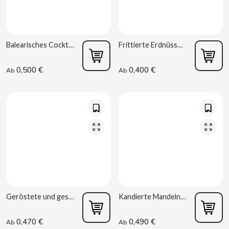
Balearisches Cocktail 75g La Baturrica
Frittierte Erdnüsse 70g La Baturrica
0,500 €
0,400 €
Ab
Ab
CACAOLAT
CADBURY
CAFÉ BONKA
CALVO
CAMPOFRIO
Geröstete und geschälte Kürbiskerne 80g La Baturrica
Kandierte Mandeln 32g La Baturrica
CANDELAS
0,470 €
0,490 €
Ab
Ab