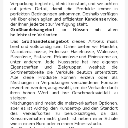
Verpackung begleitet, bleibt konstant, und wir achten
auf jedes Detail, damit die Produkte immer in
perfekten Bedingungen ankommen. Deshalb verfügen
wir über einen agilen und effizienten
Kundenservice
,
der Ihnen jederzeit zur Verfügung steht.
ICEBERG
Großhandelsangebot
an Nüssen mit allen
beliebtesten Varianten
Das
Großhandelsangebot
dieses Artikels muss
ISABEL
breit und vollständig sein. Daher bieten wir Mandeln,
Macadamia nüsse, Erdnüsse, Haselnüsse, Walnüsse,
J
Paranüsse, Pistazien, Pekannüsse und Pinienkerne an,
unter anderem. Jede Nusssorte hat ihre eigenen
Eigenschaften und Zielgruppen, weshalb die
Sortimentsbreite die Verkäufe deutlich unterstützt.
Alle diese Produkte können einzeln oder als
Mischungen in Verpackungen verschiedener Formate
erworben werden, ausgewählt, um die Verkäufe durch
ihren hohen Wert und ihre Geschmacksvielfalt zu
steigern.
JAKE
Mischungen sind meist die meistverkauften Optionen,
aber es ist wichtig, den Kundentyp und den Standort
des Verkaufsortes zu berücksichtigen, da das
JOFEMAR
Konsumverhalten nicht gleich ist neben einer Schule
wie in einem Büro oder in einem Fitnessstudio.