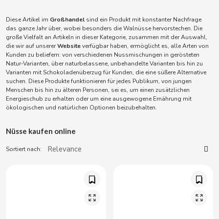
ACQUA PANNA
Vapes
Torreznos al Bürgermeister
Säfte und Smoothies
Masturbatoren
Diese Artikel im
Großhandel
sind ein Produkt mit konstanter Nachfrage
Snacks – salzig
ADRIEN LASTIC
das ganze Jahr über, wobei besonders die Walnüsse hervorstechen. Die
Anacardos al Bürgermeister
große Vielfalt an Artikeln in dieser Kategorie, zusammen mit der Auswahl,
Vibratoren
die wir auf unserer
Website
verfügbar haben, ermöglicht es, alle Arten von
Parapharmazie
ALEDA
Kunden zu beliefern: von verschiedenen Nussmischungen in gerösteten
Natur-Varianten, über naturbelassene, unbehandelte Varianten bis hin zu
ABS
Varianten mit Schokoladenüberzug für Kunden, die eine süßere Alternative
ALIVE
Sex Shop
suchen. Diese Produkte funktionieren für jedes Publikum, von jungen
Menschen bis hin zu älteren Personen, sei es, um einen zusätzlichen
Energieschub zu erhalten oder um eine ausgewogene Ernährung mit
AMSTEL
Verkauf von Raucherartikeln
ökologischen und natürlichen Optionen beizubehalten.
Nüsse kaufen online
AQUARIUS
Verbrauchsmaterialien für den Verkauf
Sortiert nach:
ARRUABARRENA
ARTIACH - CUÉTARA
ASINEZ