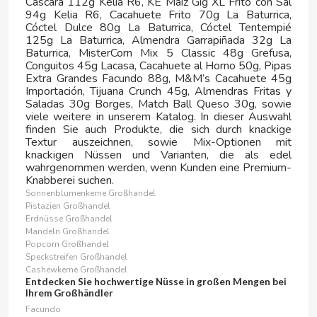
Cáscara 112g Kelia R6, KE Maíz Gig XL Frito con Sal
POLYFLAME
94g Kelia R6, Cacahuete Frito 70g La Baturrica,
Cóctel Dulce 80g La Baturrica, Cóctel Tentempié
125g La Baturrica, Almendra Garrapiñada 32g La
POMYS
Baturrica, MisterCorn Mix 5 Classic 48g Grefusa,
Conguitos 45g Lacasa, Cacahuete al Horno 50g, Pipas
Extra Grandes Facundo 88g, M&M’s Cacahuete 45g
POWERADE
Importación, Tijuana Crunch 45g, Almendras Fritas y
Saladas 30g Borges, Match Ball Queso 30g, sowie
viele weitere in unserem Katalog. In dieser Auswahl
PRESTIGE
finden Sie auch Produkte, die sich durch knackige
Textur auszeichnen, sowie Mix-Optionen mit
knackigen Nüssen und Varianten, die als edel
PRIMA
wahrgenommen werden, wenn Kunden eine Premium-
Knabberei suchen.
Sonnenblumenkerne Großhandel
PRINGLES
Pistazien Großhandel
Erdnüsse Großhandel
Mandeln Großhandel
PROF
Popcorn Großhandel
Speckstreifen Großhandel
Cashewkerne Großhandel
PULEVA
Entdecken Sie hochwertige Nüsse in großen Mengen bei
Ihrem Großhändler
Facundo