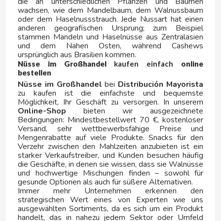
die an unterschiedlichen Pflanzen und Bäumen
wachsen, wie dem Mandelbaum, dem Walnussbaum
oder dem Haselnussstrauch. Jede Nussart hat einen
LOVE IN THE POCKET
anderen geografischen Ursprung; zum Beispiel
stammen Mandeln und Haselnüsse aus Zentralasien
und dem Nahen Osten, während Cashews
LU
ursprünglich aus Brasilien kommen.
Nüsse im Großhandel
kaufen einfach
online
M
bestellen
Nüsse im Großhandel
bei
Distribución Mayorista
zu kaufen ist die einfachste und bequemste
Möglichkeit, Ihr Geschäft zu versorgen. In unserem
Online-Shop
bieten wir ausgezeichnete
Bedingungen: Mindestbestellwert 70 €, kostenloser
Versand, sehr wettbewerbsfähige Preise und
Mengenrabatte auf viele Produkte. Snacks für den
Verzehr zwischen den Mahlzeiten anzubieten ist ein
MAHOU
starker Verkaufstreiber, und Kunden besuchen häufig
die Geschäfte, in denen sie wissen, dass sie Walnüsse
und hochwertige Mischungen finden – sowohl für
MAMBA
gesunde Optionen als auch für süßere Alternativen.
Immer mehr Unternehmen erkennen den
strategischen Wert eines von Experten wie uns
MARS
ausgewählten Sortiments, da es sich um ein Produkt
handelt, das in nahezu jedem Sektor oder Umfeld