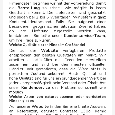
Firmendaten beginnen wir mit der Vorbereitung, damit
die
Bestellung
so schnell wie möglich in Ihrem
ORLANDO
Geschäft ankommt. Die Lieferzeiten sind geschätzt
und liegen bei 2 bis 6 Werktagen. Wir liefern in ganz
Kontinentaldeutschland. Falls Sie aufgrund einer
OUT OF THE BLUE
besonderen geografischen Situation Zweifel haben,
ob Ihre Lieferung zugestellt werden kann,
kontaktieren Sie bitte unser
Kundenservice-Team
,
P
um Ihre Frage zu klären.
Welche Qualität bieten Nüsse im Großhandel
Die auf der
Website
verfügbaren Produkte
entsprechen den besten Qualitäten am Markt. Wir
arbeiten ausschließlich mit führenden Herstellern
zusammen und sind bei den meisten offizieller
Händler. Wir garantieren, dass die Ware stets in
perfektem Zustand ankommt. Beste Qualität und
PASCUAL
hohe Qualität sind für uns ein grundlegender Wert; bei
jeder Unregelmäßigkeit beim Versand oder Erhalt löst
unser
Kundenservice
das Problem so schnell wie
PEPSICO
möglich.
Welche Arten von naturbelassenen oder gerösteten
Nüssen gibt es
PHOSKITOS
Auf unserer
Website
finden Sie eine breite Auswahl
an Referenzen, darunter: Contraste 130g, Kemix