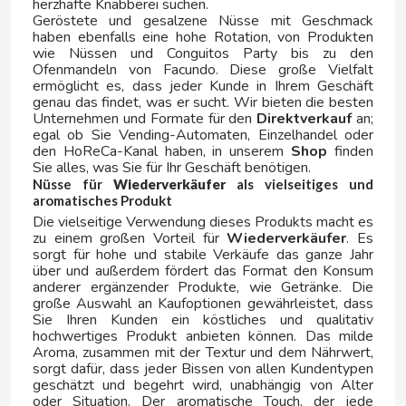
herzhafte Knabberei suchen.
Geröstete und gesalzene Nüsse mit Geschmack
haben ebenfalls eine hohe Rotation, von Produkten
wie Nüssen und Conguitos Party bis zu den
HALLS
Ofenmandeln von Facundo. Diese große Vielfalt
ermöglicht es, dass jeder Kunde in Ihrem Geschäft
genau das findet, was er sucht. Wir bieten die besten
HARIBO
Unternehmen und Formate für den
Direktverkauf
an;
egal ob Sie Vending-Automaten, Einzelhandel oder
den HoReCa-Kanal haben, in unserem
Shop
finden
HEINZ
Sie alles, was Sie für Ihr Geschäft benötigen.
Nüsse für
Wiederverkäufer
als vielseitiges und
aromatisches Produkt
HELL
Die vielseitige Verwendung dieses Produkts macht es
zu einem großen Vorteil für
Wiederverkäufer
. Es
sorgt für hohe und stabile Verkäufe das ganze Jahr
HERO
über und außerdem fördert das Format den Konsum
anderer ergänzender Produkte, wie Getränke. Die
große Auswahl an Kaufoptionen gewährleistet, dass
HUESITOS
Sie Ihren Kunden ein köstliches und qualitativ
hochwertiges Produkt anbieten können. Das milde
Aroma, zusammen mit der Textur und dem Nährwert,
I
sorgt dafür, dass jeder Bissen von allen Kundentypen
geschätzt und begehrt wird, unabhängig von Alter
oder Situation. Der aromatische Touch, der jede