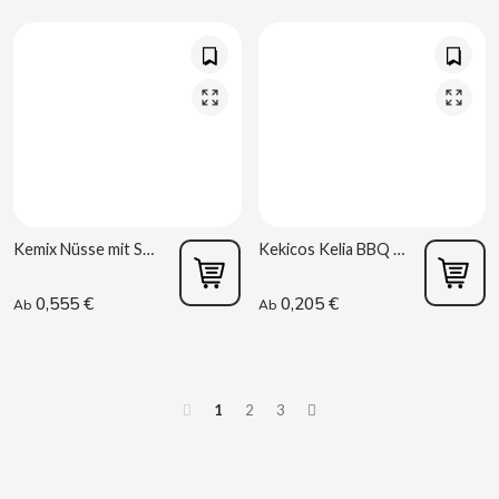
DR PEPPER
DUBBLE BUBBLE
DULCESOL
DUREX
Kemix Nüsse mit Schale 112g Kelia R6
Kekicos Kelia BBQ gebratener Mais 34grs R2
E
0,555 €
0,205 €
Ab
Ab
1
2
3
EL POZO