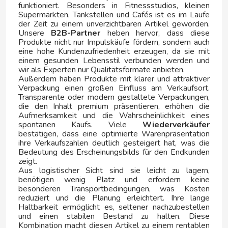
funktioniert. Besonders in Fitnessstudios, kleinen
MATUTANO
Supermärkten, Tankstellen und Cafés ist es im Laufe
der Zeit zu einem unverzichtbaren Artikel geworden.
Unsere
B2B-Partner
heben hervor, dass diese
MECHEROS DORA
Produkte nicht nur Impulskäufe fördern, sondern auch
eine hohe Kundenzufriedenheit erzeugen, da sie mit
einem gesunden Lebensstil verbunden werden und
MENTOS
wir als Experten nur Qualitätsformate anbieten.
Außerdem haben Produkte mit klarer und attraktiver
Verpackung einen großen Einfluss am Verkaufsort.
MERCI
Transparente oder modern gestaltete Verpackungen,
die den Inhalt premium präsentieren, erhöhen die
Aufmerksamkeit und die Wahrscheinlichkeit eines
MIKADO CHOCOLATES
spontanen Kaufs. Viele
Wiederverkäufer
bestätigen, dass eine optimierte Warenpräsentation
ihre Verkaufszahlen deutlich gesteigert hat, was die
MILKA
Bedeutung des Erscheinungsbilds für den Endkunden
zeigt.
Aus logistischer Sicht sind sie leicht zu lagern,
MIRINDA
benötigen wenig Platz und erfordern keine
besonderen Transportbedingungen, was Kosten
reduziert und die Planung erleichtert. Ihre lange
MOCAY
Haltbarkeit ermöglicht es, seltener nachzubestellen
und einen stabilen Bestand zu halten. Diese
Kombination macht diesen Artikel zu einem rentablen
MONDELEZ