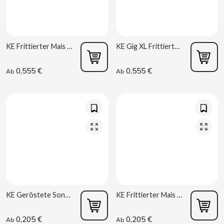
B
KE Frittierter Mais mit Salz 85g Kelia R6
KE Gig XL Frittierter Mais mit Salz 94g Kelia R6
0,555 €
0,555 €
Ab
Ab
BALCONI
BALMY
BAZOOKA CANDY
BECO
KE Geröstete Sonnenblumenkerne mit Salz 37g Kelia R2
KE Frittierter Mais mit Salz 34g Kelia R2
BIANCHI VENDING
0,205 €
0,205 €
Ab
Ab