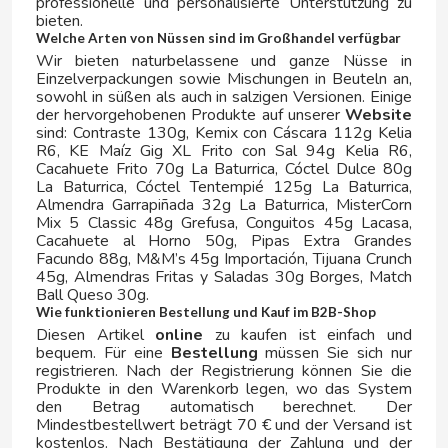
professionelle und personalisierte Unterstützung zu
bieten.
NOCILLA
Welche Arten von Nüssen sind im Großhandel verfügbar
Wir bieten naturbelassene und ganze Nüsse in
O
Einzelverpackungen sowie Mischungen in Beuteln an,
sowohl in süßen als auch in salzigen Versionen. Einige
der hervorgehobenen Produkte auf unserer
Website
sind: Contraste 130g, Kemix con Cáscara 112g Kelia
R6, KE Maíz Gig XL Frito con Sal 94g Kelia R6,
Cacahuete Frito 70g La Baturrica, Cóctel Dulce 80g
La Baturrica, Cóctel Tentempié 125g La Baturrica,
Almendra Garrapiñada 32g La Baturrica, MisterCorn
Mix 5 Classic 48g Grefusa, Conguitos 45g Lacasa,
OCB
Cacahuete al Horno 50g, Pipas Extra Grandes
Facundo 88g, M&M’s 45g Importación, Tijuana Crunch
45g, Almendras Fritas y Saladas 30g Borges, Match
OCEAN BOMB
Ball Queso 30g.
Wie funktionieren Bestellung und Kauf im B2B-Shop
OKEY BATIDOS
Diesen Artikel
online
zu kaufen ist einfach und
bequem. Für eine
Bestellung
müssen Sie sich nur
registrieren. Nach der Registrierung können Sie die
ORBIT
Produkte in den Warenkorb legen, wo das System
den Betrag automatisch berechnet. Der
Mindestbestellwert beträgt 70 € und der Versand ist
OREO
kostenlos. Nach Bestätigung der Zahlung und der