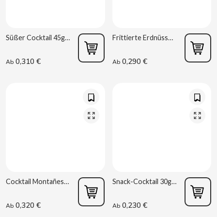
D
Süßer Cocktail 45g La Baturrica
Frittierte Erdnüsse 50g La Baturrica
0,310 €
0,290 €
Ab
Ab
DAMEL
DANONE
DISTRIBUCIÓN MAYORISTA
DODOT
Cocktail Montañes 40g Die Baturrica
Snack-Cocktail 30g La Baturrica
DON SIMON
0,320 €
0,230 €
Ab
Ab
DORITOS