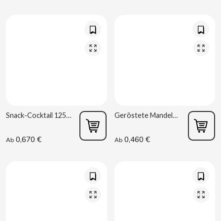
CAPRIMO
CARRETILLA
CASAMAYOR
CERDÁN CARAMELOS
CHAMP HIGH
Snack-Cocktail 125g La Baturrica
Geröstete Mandeln 30g La Baturrica
0,670 €
0,460 €
Ab
Ab
CHEETOS
CHIPS AHOY
CHOCOLATES VALOR