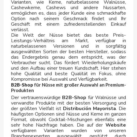
Varianten, wie Kerne, naturbelassene Walnüsse,
G
Cashewkerne, Cashews und andere Nussarten,
ermöglichen es, dass jeder Kunde eine schmackhafte
Option nach seinem Geschmack findet und Ihr
Geschäft mit einem zufriedenstellenden Einkauf
verlässt.
Die Welt der Nüsse bietet das beste Preis-
Leistungs-Verhältnis am Markt, verfügbar in
naturbelassenen Versionen und in sorgfältig
ausgewählten Sorten der besten Hersteller, sodass
GALLETAS CORAL
das Endergebnis genau dem entspricht, was der
Verbraucher sucht. Das fördert Wiederholungskäufe
und den Aufbau einer treuen Kundschaft. Hier stehen
GALLINA BLANCA
hohe Qualität und beste Qualität im Fokus, ohne
Kompromisse bei Auswahl und Verfügbarkeit.
B2B-Shop
für Nüsse mit großer Auswahl an Premium-
GALLO
Produkten
Der vertrauenswürdige
B2B-Shop
für Walnüsse und
GASTONE LAGO
verwandte Produkte mit der besten Versorgung und
der größten Vielfalt ist
Distribución Mayorista
. Die
häufigsten Optionen sind Nüsse und Kerne im ganzen
GATORADE
Format, obwohl Cocktail-Mischungen ebenfalls eine
sehr hohe Nachfrage haben. Die auf der
Website
verfügbaren Varianten wurden von unseren
GIZEH
Branchenexperten ausgewählt, gestützt durch