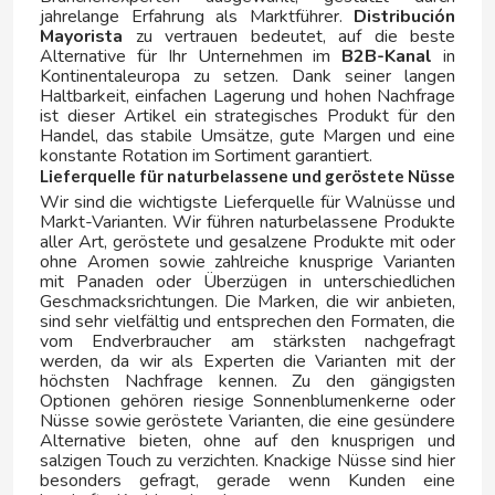
jahrelange Erfahrung als Marktführer.
Distribución
Mayorista
zu vertrauen bedeutet, auf die beste
GLOBAL FOOD
Alternative für Ihr Unternehmen im
B2B-Kanal
in
Kontinentaleuropa zu setzen. Dank seiner langen
Haltbarkeit, einfachen Lagerung und hohen Nachfrage
GRANHS KONFEKTYR
ist dieser Artikel ein strategisches Produkt für den
Handel, das stabile Umsätze, gute Margen und eine
konstante Rotation im Sortiment garantiert.
GRANINI
Lieferquelle für naturbelassene und geröstete Nüsse
Wir sind die wichtigste Lieferquelle für Walnüsse und
Markt-Varianten. Wir führen naturbelassene Produkte
GREFUSA
aller Art, geröstete und gesalzene Produkte mit oder
ohne Aromen sowie zahlreiche knusprige Varianten
mit Panaden oder Überzügen in unterschiedlichen
GUAY CAFÉ
Geschmacksrichtungen. Die Marken, die wir anbieten,
sind sehr vielfältig und entsprechen den Formaten, die
vom Endverbraucher am stärksten nachgefragt
GULLON
werden, da wir als Experten die Varianten mit der
höchsten Nachfrage kennen. Zu den gängigsten
Optionen gehören riesige Sonnenblumenkerne oder
H
Nüsse sowie geröstete Varianten, die eine gesündere
Alternative bieten, ohne auf den knusprigen und
salzigen Touch zu verzichten. Knackige Nüsse sind hier
besonders gefragt, gerade wenn Kunden eine