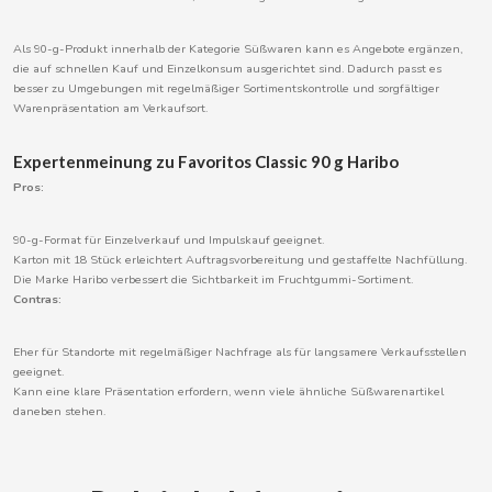
Als 90-g-Produkt innerhalb der Kategorie Süßwaren kann es Angebote ergänzen,
die auf schnellen Kauf und Einzelkonsum ausgerichtet sind. Dadurch passt es
CACAOLAT
besser zu Umgebungen mit regelmäßiger Sortimentskontrolle und sorgfältiger
Warenpräsentation am Verkaufsort.
CADBURY
Expertenmeinung zu Favoritos Classic 90 g Haribo
Pros:
CAFÉ BONKA
90-g-Format für Einzelverkauf und Impulskauf geeignet.
Karton mit 18 Stück erleichtert Auftragsvorbereitung und gestaffelte Nachfüllung.
CALVO
Die Marke Haribo verbessert die Sichtbarkeit im Fruchtgummi-Sortiment.
Contras:
CAMPOFRIO
Eher für Standorte mit regelmäßiger Nachfrage als für langsamere Verkaufsstellen
geeignet.
CANDELAS
Kann eine klare Präsentation erfordern, wenn viele ähnliche Süßwarenartikel
daneben stehen.
CAPRIMO