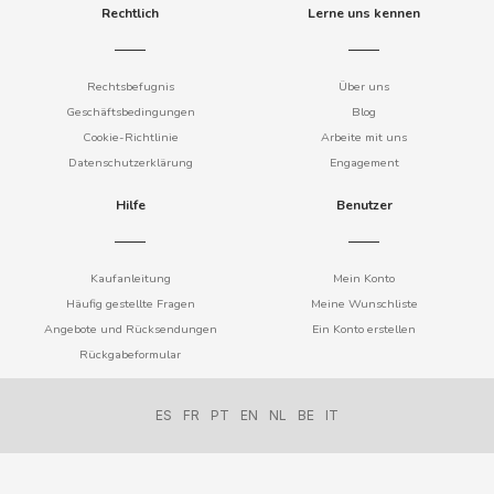
Rechtlich
Lerne uns kennen
Rechtsbefugnis
Über uns
DAMEL
Geschäftsbedingungen
Blog
Cookie-Richtlinie
Arbeite mit uns
DANONE
Datenschutzerklärung
Engagement
Hilfe
Benutzer
DISTRIBUCIÓN MAYORISTA
DODOT
Kaufanleitung
Mein Konto
Häufig gestellte Fragen
Meine Wunschliste
Angebote und Rücksendungen
Ein Konto erstellen
DON SIMON
Rückgabeformular
DORITOS
ES
FR
PT
EN
NL
BE
IT
DR PEPPER