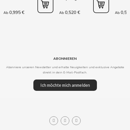
COOKIE POP & CANDY POP
0,995 €
0,520 €
0,52
Ab
Ab
Ab
COVAP
CRUSHIOUS
CRUZCAMPO
ABONNIEREN
Abonniere unseren Newsletter und erhalte Neuigkeiten und exklusive Angebote
CUÉTARA
direkt in dein E-Mail-Postfach.
Ich möchte mich anmelden
CUEVAS
CYCLONES CLEAR
D