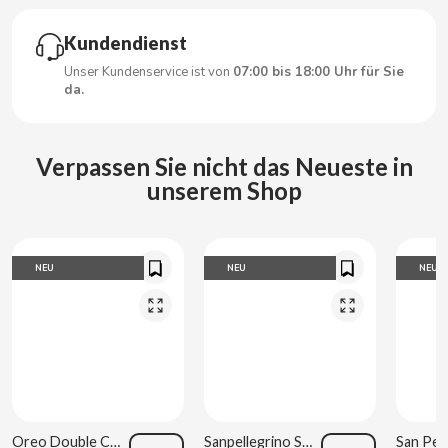
Kundendienst
CLIPPER
Unser Kundenservice ist von
07:00 bis 18:00 Uhr für Sie
da.
CLIX
COCACOLA
Verpassen Sie nicht das Neueste in
unserem Shop
CODAN
COLA CAO
NEU
NEU
NEU
COMO KOMO
CONGUITOS
CONTROL
Oreo Double Cream 170 g
Sanpellegrino Sauerorange 33 cl