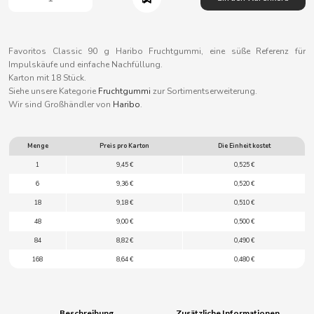
B
Favoritos Classic 90 g Haribo Fruchtgummi, eine süße Referenz für
Impulskäufe und einfache Nachfüllung.
Karton mit 18 Stück.
Siehe unsere Kategorie
Fruchtgummi
zur Sortimentserweiterung.
BALCONI
Wir sind Großhändler von
Haribo
.
BALMY
Menge
Preis pro Karton
Die Einheit kostet
1
9,45 €
0,525 €
BAZOOKA CANDY
6
9,36 €
0,520 €
18
9,18 €
0,510 €
BECO
48
9,00 €
0,500 €
84
8,82 €
0,490 €
BIANCHI VENDING
168
8,64 €
0,480 €
BIMBO-MARTINEZ
Beschreibung
Zusätzliche Informationen