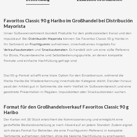
BOOMZA
Favoritos Classic 90 g Haribo im Großhandel bei Distribución
BOP
Mayorista
Unser Süßwarensortiment bündelt Produkte für den professionellen Kanal und den
Impulskauf. Bei
Distribución Mayorista
können Sie Favoritos Classic 90 g Haribo in
BORGES
Ihr Sortiment an
Fruchtgummi
aufnehmen, innerhalb eines Angebots für
Verkaufsautomaten
und
Snackautomaten
. Es handelt sich um eine süße Referenz
für Büros, Pausenbereiche und Selbstbedienungspunkte, an denen kompakte
BRETS
Formate und einfache Nachfüllung gefragt sind.
BRILLANTE
Das 90-g-Format schafft eine klare Option für den Einzelkonsum, während die
Marke Haribo die Wiedererkennung innerhalb der Kategorie stärkt. Darüber hinaus
passt der Artikel gut in Sortimente, die mehr Vielfalt im Süßwarenbereich und eine
BUBBALOO
geordnete Präsentation in Regalen, Impulskörben oder Snackautomaten suchen.
BURMAR
Format für den Großhandelsverkauf Favoritos Classic 90 g
Haribo
C
Der Karton mit 18 Stück erleichtert die Kommissionierung und ermöglicht eine
gestaffelte Bestandsverteilung je nach Abverkauf an jedem Standort. Zudem eignet
sich dieses Format für Betreiber, die eine Fruchtgummi-Referenz in kompakte
Sortimente aufnehmen möchten, ohne die tägliche Nachfüllung zu erschweren.