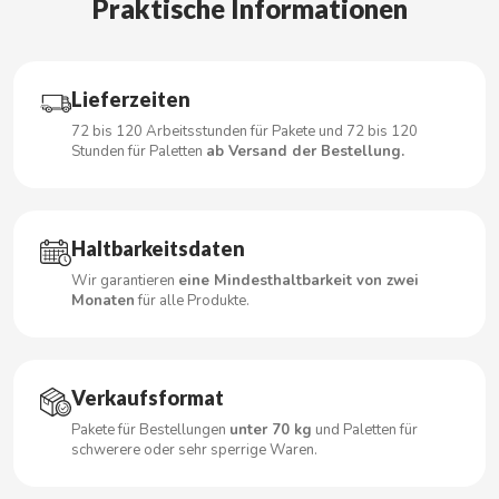
Praktische Informationen
CARRETILLA
CASAMAYOR
Lieferzeiten
CERDÁN CARAMELOS
72 bis 120 Arbeitsstunden für Pakete und 72 bis 120
Stunden für Paletten
ab Versand der Bestellung.
CHAMP HIGH
Haltbarkeitsdaten
CHEETOS
Wir garantieren
eine Mindesthaltbarkeit von zwei
Monaten
für alle Produkte.
CHIPS AHOY
CHOCOLATES VALOR
Verkaufsformat
CHUPA CHUPS
Pakete für Bestellungen
unter 70 kg
und Paletten für
schwerere oder sehr sperrige Waren.
CIGALA