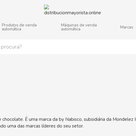
Produtos de venda
Máquinas de venda
Marcas
automática
automática
j
k
l
m
n
o
p
q
r
s
ática
hocolate. É uma marca da by Nabisco, subsidiária da Mondelez In
do uma das marcas líderes do seu setor.