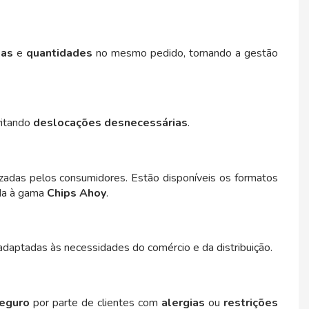
ias
e
quantidades
no mesmo pedido, tornando a gestão
vitando
deslocações desnecessárias
.
orizadas pelos consumidores. Estão disponíveis os formatos
ada à gama
Chips Ahoy
.
adaptadas às necessidades do comércio e da distribuição.
eguro
por parte de clientes com
alergias
ou
restrições