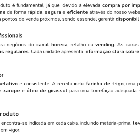
duto é fundamental, já que, devido à elevada
compra por im
ine
de forma
rápida
,
segura
e
eficiente
através do nosso websit
 pontos de venda próximos, sendo essencial garantir
disponibi
issionais
ara negócios do
canal horeca
, retalho ou
vending
. As caixas
s regulares
. Cada unidade apresenta
informação clara sobre
or
elativo
e consistente. A receita inclui
farinha de trigo
, uma 
de
xarope
e
óleo de girassol
para uma torrefação adequada
produto
encontra-se indicada em cada caixa, incluindo matéria-prima,
le
em vigor.