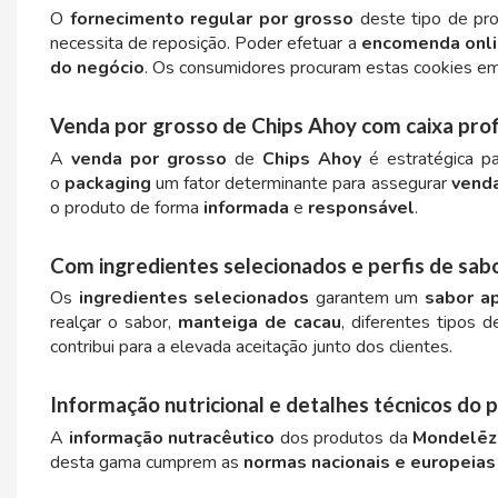
BOOMZA
O
fornecimento regular por grosso
deste tipo de pro
necessita de reposição. Poder efetuar a
encomenda onl
do negócio
. Os consumidores procuram estas cookies em
BOP
Venda por grosso de Chips Ahoy com caixa prof
BORGES
A
venda por grosso
de
Chips Ahoy
é estratégica p
o
packaging
um fator determinante para assegurar
venda
BRETS
o produto de forma
informada
e
responsável
.
BRILLANTE
Com ingredientes selecionados e perfis de sab
Os
ingredientes selecionados
garantem um
sabor ap
BUBBALOO
realçar o sabor,
manteiga de cacau
, diferentes tipos 
contribui para a elevada aceitação junto dos clientes.
BURMAR
Informação nutricional e detalhes técnicos do 
C
A
informação nutracêutico
dos produtos da
Mondelēz
desta gama cumprem as
normas nacionais e europeias