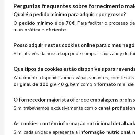
Perguntas frequentes sobre fornecimento mai
Qual é o pedido mínimo para adquirir por grosso?
O
pedido mínimo
é de
70€
. Para facilitar o processo d
mais
prática
e
eficiente
.
CACAOLAT
Posso adquirir estes cookies online para o meu negó
CADBURY
Sim, através da nossa
loja
pode comprar chips ahoy de f
CAFÉ BONKA
Que tipos de cookies estão disponíveis para revend
Atualmente disponibilizamos várias variantes, com textu
CALVO
original de 100 g
e
40 g
, bem como o
formato mini de
CAMPOFRIO
O fornecedor maiorista oferece embalagens profiss
Sim, trabalhamos exclusivamente com o
canal profission
CANDELAS
As cookies contêm informação nutricional detalhad
CAPRIMO
Sim, cada unidade apresenta a
informação nutricional 