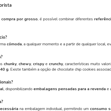
orista
e
compra por grosso
, é possível combinar diferentes
referênc
cio?
orma
cómoda
, a qualquer momento e a partir de qualquer local, e
a?
ras
chunky
,
chewy
,
crispy
e
crunchy
, características muito val
 40 g
. Existe também a opção de chocolate chip cookies associ
ionais?
al
, disponibilizando
embalagens pensadas para a revenda
e 
a?
necessária
na embalagem individual, permitindo um
consumo s