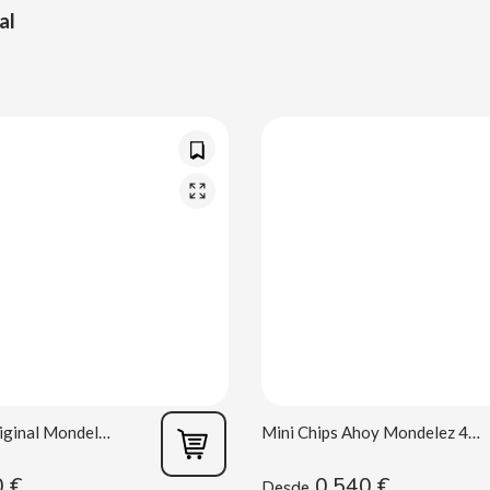
al
Chips Ahoy Original Mondelez 40 g
Mini Chips Ahoy Mondelez 40 g
0 €
0,540 €
Desde