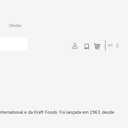
Ofertas
t
u
v
w
PT
ternational e da Kraft Foods. Foi lançada em 1963, desde