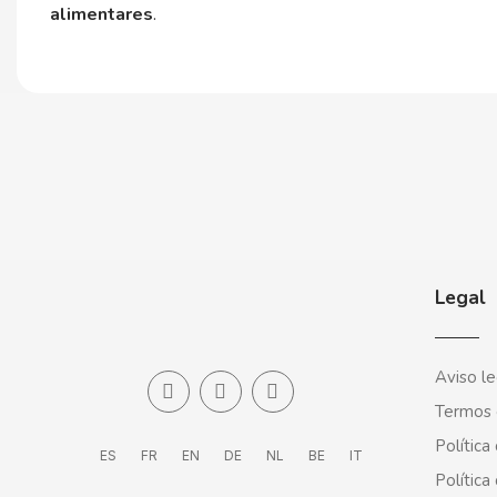
alimentares
.
CARRETILLA
CASAMAYOR
CERDÁN CARAMELOS
CHAMP HIGH
CHEETOS
Legal
CHIPS AHOY
Aviso le
CHOCOLATES VALOR
Termos 
Política
CHUPA CHUPS
ES
FR
EN
DE
NL
BE
IT
Política