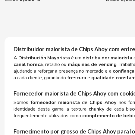
BALCONI
Distribuidor maiorista de Chips Ahoy com entre
BALMY
A
Distribución Mayorista
é um
distribuidor maiorista
e
canal horeca
, retalho ou
máquinas de vending
. Trabal
ajudando a reforçar a presença no mercado e a
confianç
BAZOOKA CANDY
a cada cliente, garantindo
frescura
e
qualidade constan
BECO
Fornecedor maiorista de Chips Ahoy com cooki
Somos
fornecedor maiorista
de
Chips Ahoy
nos form
BIANCHI VENDING
identidade desta gama; a textura
chunky
de cada bisco
frequentemente utilizados como
complemento de bebi
BIMBO-MARTINEZ
Fornecimento por grosso de Chips Ahoy para lo