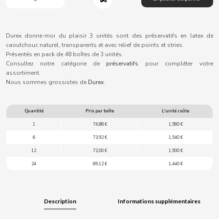
B
Durex donne-moi du plaisir 3 unités sont des préservatifs en latex de
caoutchouc naturel, transparents et avec relief de points et stries.
Présentés en pack de 48 boîtes de 3 unités.
Consultez notre catégorie de
préservatifs
pour compléter votre
BALCONI
assortiment.
Nous sommes grossistes de
Durex
.
BALMY
Quantité
Prix par boîte
L'unité coûte
BAZOOKA CANDY
1
74,88 €
1,560 €
6
73,92 €
1,540 €
BECO
12
72,00 €
1,500 €
24
69,12 €
1,440 €
BIANCHI VENDING
Description
Informations supplémentaires
BIMBO-MARTINEZ