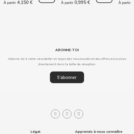
4,150 €
0,995 €
0
À partir
À partir
À partir
COOKIE POP & CANDY POP
COVAP
CRUSHIOUS
ABONNE-TOI
CRUZCAMPO
Abonne-toi à notre newsletter et reçois des nouveautés et des offres exclusives
directement dans ta boîte de réception.
CUÉTARA
S'abonner
CUEVAS
CYCLONES CLEAR
D
Légal
Apprends à nous connaître