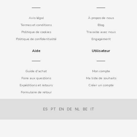
Avis légal
À propos de nous
Termes et conditions
Blog
DAMEL
Politique de cookies
Travaille avec nous
Politique de confidentialité
Engagement
DANONE
Aide
Utilisateur
DISTRIBUCIÓN MAYORISTA
Guide d'achat
Mon compte
DODOT
Foire aux questions
Ma liste de souhaits
Expéditions et retours
Créer un compte
DON SIMON
Formulaire de retour
DORITOS
ES
PT
EN
DE
NL
BE
IT
DR PEPPER