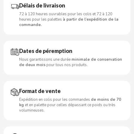
CARRETILLA
Délais de livraison
72 à 120 heures ouvrables pour les colis et 72 à 120
CASAMAYOR
heures pour les palettes
à partir de l’expédition de la
commande.
CERDÁN CARAMELOS
Dates de péremption
CHAMP HIGH
Nous garantissons une durée
minimale de conservation
de deux mois
pour tous nos produits.
CHEETOS
CHIPS AHOY
Format de vente
CHOCOLATES VALOR
Expédition en colis pour les commandes
de moins de 70
kg
et en palette pour celles dépassant ce poids ou très
volumineuses.
CHUPA CHUPS
CIGALA