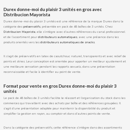
BOOMZA
Durex donne-moi du plaisir 3 unités en gros avec
Distribucion Mayorista
BOP
Durex donne-moi du plaisir 3 unités est une référence de la marque Durex dans la
catégorie des
préservatifs
, présentée en pack de 48 boîtes de 3 unités. Chez
Distribucion Mayorista
, elle s’intègre avec d’autres références du canal professionnel
BORGES
et de l’assortiment pour
distributeurs automatiques
, avec une présence dans les
produits orientés vers les
distributeurs automatiques de snacks
.
BRETS
Il s’agit de préservatifs en latex de caoutchouc naturel, transparents et avec relief de
points et stries. Leur conception est orientée pour apporter un meilleur ajustement et
une meilleure sensation pendant les rapports sexuels, dans une présentation
BRILLANTE
reconnaissable et facile à identifier au point de vente.
BUBBALOO
Format pour vente en gros Durex donne-moi du plaisir 3
unités
Le pack de 48 boîtes de 3 unités facilite le réassort et l’organisation du stock dans les
BURMAR
commerces qui travaillent avec des achats par boîte et des références groupées. Il
s’agit d’une présentation adaptée pour maintenir la disponibilité du produit et
C
simplifier la gestion en rayon, au comptoir et dans d’autres points de vente.
Dans la catégorie des préservatifs, cette référence s’intègre dans des assortiments