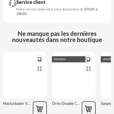
Service client
Notre service client est à votre disposition de
07h00 à
CLIPPER
18h00.
CLIX
Ne manque pas les dernières
nouveautés dans notre boutique
COCACOLA
CODAN
NOUVEAU
NOUVEA
COLA CAO
COMO KOMO
CONGUITOS
Masturbador Vagina Estela Galáctica
Oreo Double Cream 170 g
CONTROL