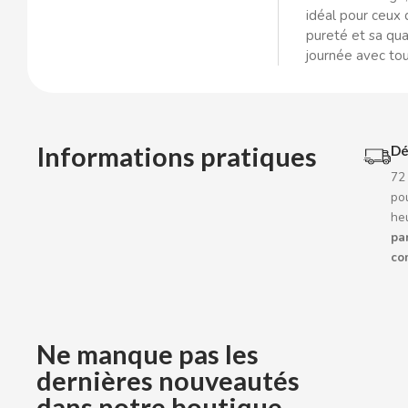
BOP
idéal pour ceux 
pureté et sa qua
journée avec to
BORGES
BRETS
Informations pratiques
Dé
BRILLANTE
72
pou
BUBBALOO
he
par
BURMAR
co
C
Ne manque pas les
dernières nouveautés
dans notre boutique