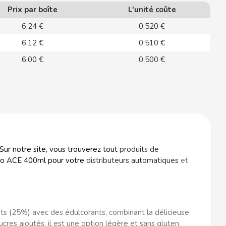
Prix par boîte
L'unité coûte
6,24 €
0,520 €
6,12 €
0,510 €
6,00 €
0,500 €
ur notre site, vous trouverez tout
produits de
Zero ACE 400ml pour votre
distributeurs automatiques
et
its (25%) avec des édulcorants, combinant la délicieuse
cres ajoutés, il est une option légère et sans gluten,