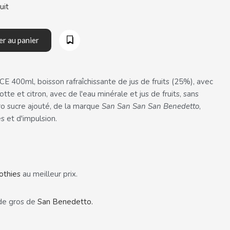
uit
er au panier
 400ml, boisson rafraîchissante de jus de fruits (25%), avec
tte et citron, avec de l'eau minérale et jus de fruits, sans
ro sucre ajouté, de la marque
San San San San
Benedetto
,
s et d'impulsion.
othies
au meilleur prix.
de gros de
San Benedetto
.