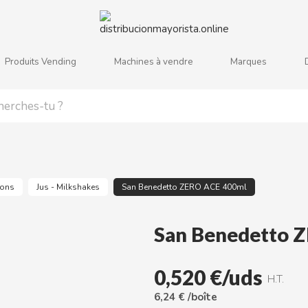
Produits Vending
Machines à vendre
Marques
j
k
l
m
n
o
p
q
r
s
sons
Jus - Milkshakes
San Benedetto ZERO ACE 400ml
San Benedetto 
0,520 €/uds
H.T.
6,24 € /boîte