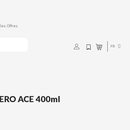
Des Offres
t
u
v
w
FR
ZERO ACE 400ml