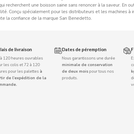
qui recherchent une boisson saine sans renoncer à la saveur. En outr
lité. Conçu spécialement pour les distributeurs et les machines à i
ute la confiance de la marque San Benedetto.
lais de livraison
Dates de péremption
F
 à 120 heures ouvrables
Nous garantissons une durée
E
r les colis et 72 à 120
minimale de conservation
c
ures pour les palettes
à
de deux mois
pour tous nos
k
tir de l’expédition de la
produits.
d
mmande.
v