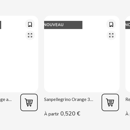
NOUVEAU
N
Sanpellegrino Orange acidulée 33 cl
Sanpellegrino Orange 33 cl
0,520 €
À partir
À 