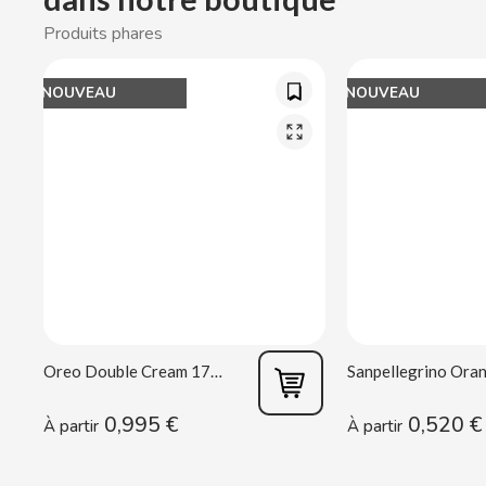
CACAOLAT
Produits phares
CADBURY
NOUVEAU
NOUVEAU
CAFÉ BONKA
CALVO
CAMPOFRIO
CANDELAS
Oreo Double Cream 170 g
CAPRIMO
0,995 €
0,520 €
À partir
À partir
CARRETILLA