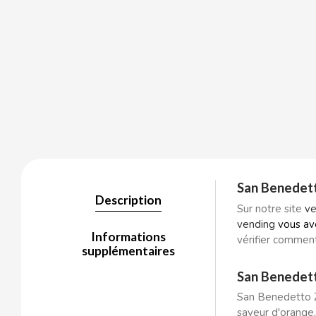
BALCONI
BALMY
BAZOOKA CANDY
BECO
San Benedet
Description
Sur notre site
ve
BIANCHI VENDING
vending
vous av
Informations
vérifier commen
BIMBO-MARTINEZ
supplémentaires
San Benedet
BOOMZA
San Benedetto Ze
saveur d'orange,