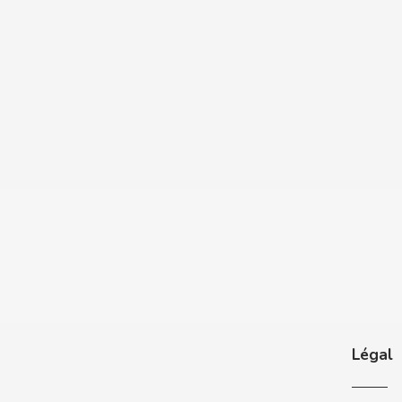
CASAMAYOR
CERDÁN CARAMELOS
CHAMP HIGH
CHEETOS
CHIPS AHOY
CHOCOLATES VALOR
CHUPA CHUPS
CIGALA
Légal
CLIPPER