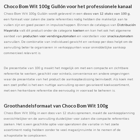
BOOMZA
Choco Bom Wit 100g Gullón voor het professionele kanaal
Choco Bom Wit 100g Gullón wordt geleverd in een
doos van 12 stuks van 100 g
,
een formaat voor zaken die zoete referenties nodig hebben die makkelijk aan te
BOP
vullen zijn en goed passen in impulsschappen. Binnen de catalogus van
Distribución
Mayorista
valt dit product onder de categorie
koeken
en kan het ook het algemene
aanbod van
producten voor vendingautomaten
en voorstellen voor
snackautomaten
BORGES
aanvullen. De combinatie van individueel gewicht en verkoop per doos helpt om de
aanvulling beter te organiseren in verkooppunten waar onmiddellijke aankoop
commercieel relevant is.
BRETS
De presentatie van 100 g maakt het mogelijk om met een compacte en zichtbare
BRILLANTE
referentie te werken, geschikt voor winkels, convenience en andere omgevingen
waar de presentatie van het product de aankoopbeslissing beïnvloedt. Als koek met
een zoet profiel is het een nuttige aanvulling op een gevarieerd koekassortiment,
BUBBALOO
met een herkenbare referentie die eenvoudig in voorraad te beheren is.
Groothandelsformaat van Choco Bom Wit 100g
BURMAR
Choco Bom Wit 100g in een doos van 12 stuks opnemen, maakt de aankoopplanning
overzichtelijker en de aanvulling duidelijker voor zaken die compacte referenties
C
zoeken. Het is een geschikte optie voor operatoren die variatie in het zoete
assortiment nodig hebben zonder te veel magazijnruimte in te nemen of de
schaprotatie te compliceren.