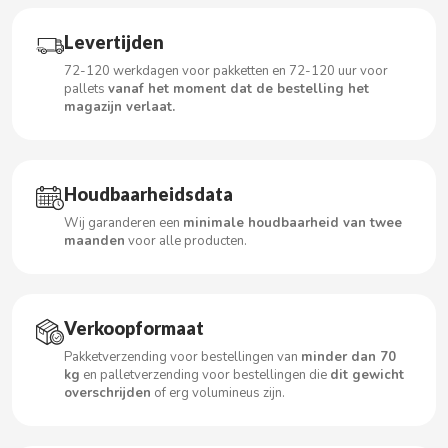
CARRETILLA
Levertijden
CASAMAYOR
72-120 werkdagen voor pakketten en 72-120 uur voor
pallets
vanaf het moment dat de bestelling het
magazijn verlaat.
CERDÁN CARAMELOS
CHAMP HIGH
Houdbaarheidsdata
CHEETOS
Wij garanderen een
minimale houdbaarheid van twee
maanden
voor alle producten.
CHIPS AHOY
Verkoopformaat
CHOCOLATES VALOR
Pakketverzending voor bestellingen van
minder dan 70
kg
en palletverzending voor bestellingen die
dit gewicht
CHUPA CHUPS
overschrijden
of erg volumineus zijn.
CIGALA