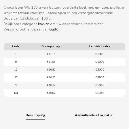
B
Choco Bom Wit 100 g van Gullón, overdekte koek met een zoet profiel en
krokante textuur voor impulsaankopen en een verzorgde presentatie.
Doos van 12 stuks van 100 g.
Bekijk onze categorie
koeken
om uw assortiment uit te breiden.
Wij zijn groothandelaar van
Gullón
.
BALCONI
Aantal
Precio por caja
La unidad sale a
1
€ 11,16
0,930 €
BALMY
6
€ 11,04
0,920 €
12
€ 10,80
0,900 €
BAZOOKA CANDY
36
€ 10,56
0,880 €
72
€ 10,32
0,860 €
BECO
144
€ 10,02
0,835 €
BIANCHI VENDING
Beschrijving
Aanvullende informatie
BIMBO-MARTINEZ