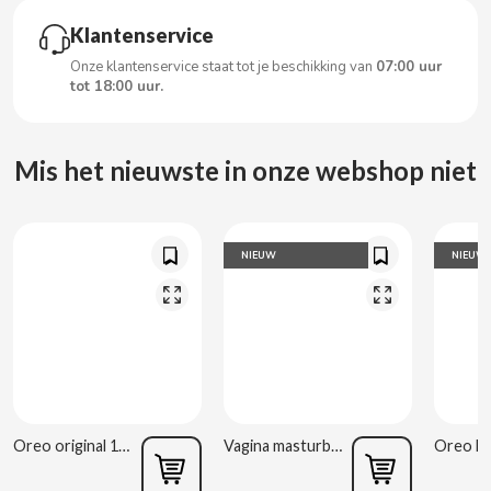
Klantenservice
CLIPPER
Onze klantenservice staat tot je beschikking van
07:00 uur
tot 18:00 uur.
CLIX
Mis het nieuwste in onze webshop niet
COCACOLA
CODAN
NIEUW
NIEUW
COLA CAO
COMO KOMO
CONGUITOS
Oreo original 176g
Vagina masturbator Estela Galáctica
CONTROL