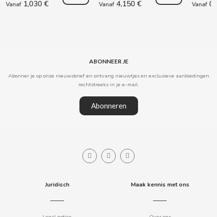
1,030 €
4,150 €
0,
Vanaf
Vanaf
Vanaf
COOKIE POP & CANDY POP
COVAP
ABONNEER JE
CRUSHIOUS
Abonner je op onze nieuwsbrief en ontvang nieuwtjes en exclusieve aanbiedingen
rechtstreeks in je e-mail.
CRUZCAMPO
Abonneren
CUÉTARA
CUEVAS
CYCLONES CLEAR
Juridisch
Maak kennis met ons
D
Legal notice
Over ons