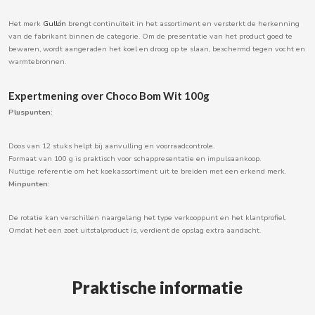
Het merk
Gullón
brengt continuïteit in het assortiment en versterkt de herkenning
van de fabrikant binnen de categorie. Om de presentatie van het product goed te
bewaren, wordt aangeraden het koel en droog op te slaan, beschermd tegen vocht en
CACAOLAT
warmtebronnen.
CADBURY
Expertmening over Choco Bom Wit 100g
Pluspunten:
CAFÉ BONKA
Doos van 12 stuks helpt bij aanvulling en voorraadcontrole.
Formaat van 100 g is praktisch voor schappresentatie en impulsaankoop.
CALVO
Nuttige referentie om het koekassortiment uit te breiden met een erkend merk.
Minpunten:
CAMPOFRIO
De rotatie kan verschillen naargelang het type verkooppunt en het klantprofiel.
Omdat het een zoet uitstalproduct is, verdient de opslag extra aandacht.
CANDELAS
CAPRIMO
Praktische informatie