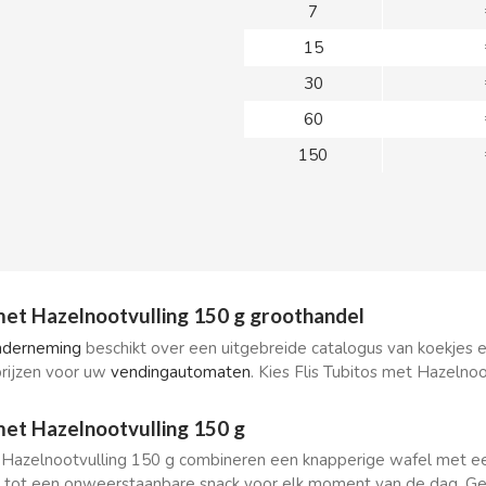
7
15
30
60
150
 met Hazelnootvulling 150 g groothandel
nderneming
beschikt over een uitgebreide catalogus van koekjes 
rijzen voor uw
vendingautomaten
. Kies Flis Tubitos met Hazelno
 met Hazelnootvulling 150 g
t Hazelnootvulling 150 g combineren een knapperige wafel met een
tot een onweerstaanbare snack voor elk moment van de dag. Geniet