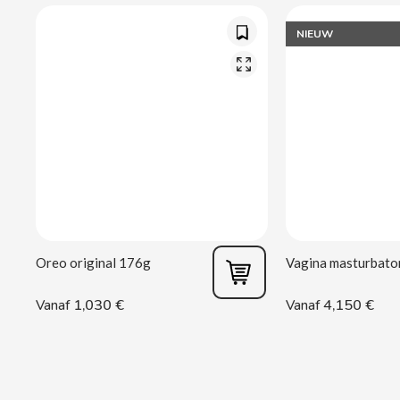
CACAOLAT
NIEUW
CADBURY
CAFÉ BONKA
CALVO
CAMPOFRIO
CANDELAS
Oreo original 176g
1,030 €
4,150 €
Vanaf
Vanaf
CAPRIMO
CARRETILLA