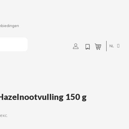
nbiedingen
t
u
v
w
NL
 Hazelnootvulling 150 g
 exc.