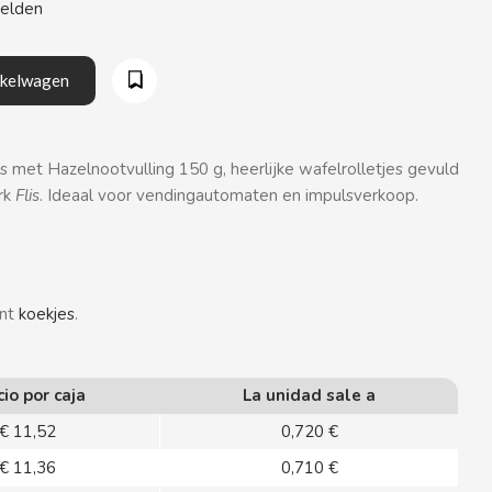
eelden
nkelwagen
 met Hazelnootvulling 150 g, heerlijke wafelrolletjes gevuld
rk
Flis
. Ideaal voor vendingautomaten en impulsverkoop.
ent
koekjes
.
cio por caja
La unidad sale a
€ 11,52
0,720 €
€ 11,36
0,710 €