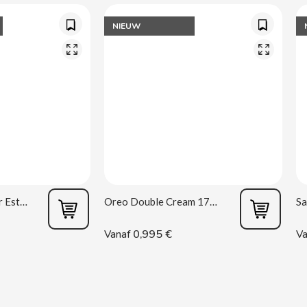
NIEUW
Vagina masturbator Estela Galáctica
Oreo Double Cream 170 g
0,995 €
Vanaf
Va