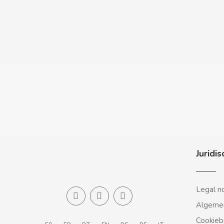
CASAMAYOR
CERDÁN CARAMELOS
CHAMP HIGH
CHEETOS
CHIPS AHOY
CHOCOLATES VALOR
Juridis
CHUPA CHUPS
Legal n
CIGALA
Algeme
CLIPPER
Cookieb