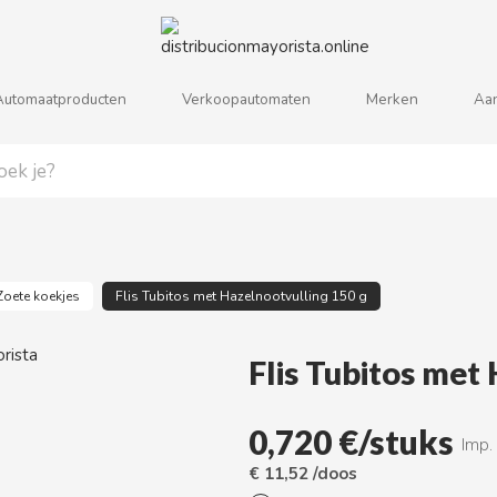
Automaatproducten
Verkoopautomaten
Merken
Aa
j
k
l
m
n
o
p
q
r
s
Zoete koekjes
Flis Tubitos met Hazelnootvulling 150 g
Flis Tubitos met
0,720 €/stuks
Imp.
€ 11,52 /doos