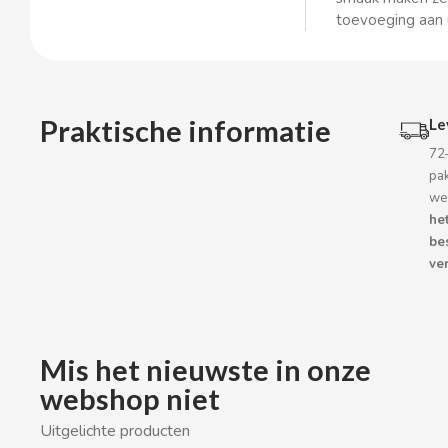
BOP
toevoeging aan u
BORGES
BRETS
Praktische informatie
Le
72
BRILLANTE
pa
we
he
BUBBALOO
be
ver
BURMAR
C
Mis het nieuwste in onze
webshop niet
Uitgelichte producten