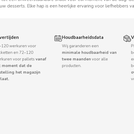
w desserts. Elke hap is een heerlijke ervaring voor liefhebbers v
vertijden
Houdbaarheidsdata
V
–120 werkuren voor
Wij garanderen een
P
kketten en 72–120
minimale houdbaarheid van
b
rkuren voor pallets
vanaf
twee maanden
voor alle
e
t moment dat de
producten.
b
stelling het magazijn
o
laat.
v