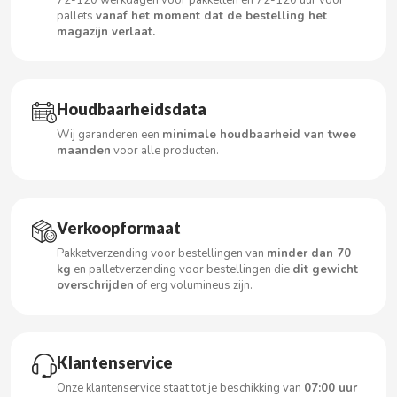
72-120 werkdagen voor pakketten en 72-120 uur voor
pallets
vanaf het moment dat de bestelling het
magazijn verlaat.
CACAOLAT
Houdbaarheidsdata
CADBURY
Wij garanderen een
minimale houdbaarheid van twee
maanden
voor alle producten.
CAFÉ BONKA
CALVO
Verkoopformaat
Pakketverzending voor bestellingen van
minder dan 70
CAMPOFRIO
kg
en palletverzending voor bestellingen die
dit gewicht
overschrijden
of erg volumineus zijn.
CANDELAS
CAPRIMO
Klantenservice
Onze klantenservice staat tot je beschikking van
07:00 uur