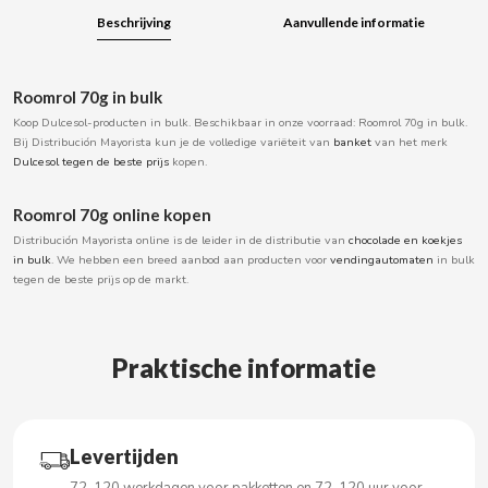
BOOMZA
Beschrijving
Aanvullende informatie
BOP
Roomrol 70g in bulk
Koop Dulcesol-producten in bulk. Beschikbaar in onze voorraad: Roomrol 70g in bulk.
BORGES
Bij Distribución Mayorista kun je de volledige variëteit van
banket
van het merk
Dulcesol tegen de beste prijs
kopen.
BRETS
Roomrol 70g online kopen
Distribución Mayorista online is de leider in de distributie van
chocolade en koekjes
BRILLANTE
in bulk
. We hebben een breed aanbod aan producten voor
vendingautomaten
in bulk
tegen de beste prijs op de markt.
BUBBALOO
Praktische informatie
BURMAR
C
Levertijden