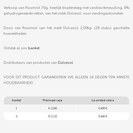
B
Verkoop van Roomrol 70g, heerlijk bladerdeeg met vanillecrèmevulling, 0%
gehydrogeneerde vetten, van het merk
Dulcesol
, voor vendingautomaten.
Doos van Roomrol van het merk Dulcesol 2,00kg. (28 stuks) geschatte
hoeveelheden.
BALCONI
Ontdek al ons
banket
.
BALMY
Distributeurs van producten van
Dulcesol
.
BAZOOKA CANDY
VOOR DIT PRODUCT GARANDEREN WE ALLEEN 16 DEGEN TEN MINSTE
HOUDBAARHEID.
BECO
Aantal
Precio por caja
La unidad sale a
BIANCHI VENDING
1
€ 12,60
0,450 €
3
€ 12,32
0,440 €
BIMBO-MARTINEZ