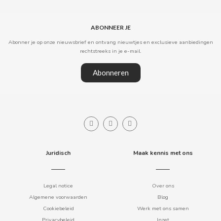
CLIPPER
ABONNEER JE
Abonner je op onze nieuwsbrief en ontvang nieuwtjes en exclusieve aanbiedingen
CLIX
rechtstreeks in je e-mail.
Abonneren
COCACOLA
CODAN
COLA CAO
Juridisch
Maak kennis met ons
COMO KOMO
CONGUITOS
Legal notice
Over ons
Algemene voorwaarden
Blog
CONTROL
Cookiebeleid
Werk met ons samen
Privacybeleid
Inzet