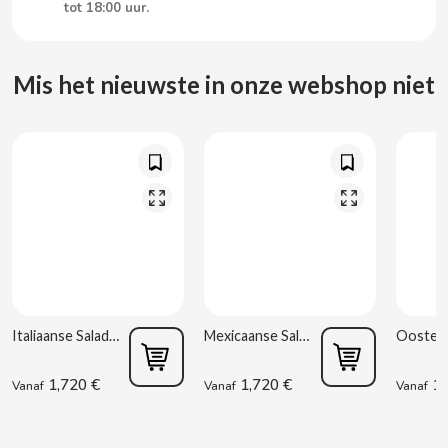
CARRETILLA
tot 18:00 uur.
CASAMAYOR
Mis het nieuwste in onze webshop niet
CERDÁN CARAMELOS
CHAMP HIGH
CHEETOS
CHIPS AHOY
CHOCOLATES VALOR
Italiaanse Salade 220 g Rianxeira
Mexicaanse Salade 220 g Rianxeira
1,720 €
1,720 €
1,
CHUPA CHUPS
Vanaf
Vanaf
Vanaf
CIGALA