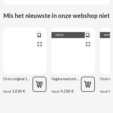
CARRETILLA
Mis het nieuwste in onze webshop niet
CASAMAYOR
CERDÁN CARAMELOS
NIEUW
NIEUW
CHAMP HIGH
CHEETOS
CHIPS AHOY
Oreo original 176g
Vagina masturbator Estela Galáctica
CHOCOLATES VALOR
1,030 €
4,150 €
0,
Vanaf
Vanaf
Vanaf
CHUPA CHUPS
CIGALA