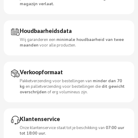
magazijn verlaat.
CACAOLAT
Houdbaarheidsdata
Wij garanderen een
minimale houdbaarheid van twee
CADBURY
maanden
voor alle producten.
CAFÉ BONKA
Verkoopformaat
CALVO
Pakketverzending voor bestellingen van
minder dan 70
kg
en palletverzending voor bestellingen die
dit gewicht
CAMPOFRIO
overschrijden
of erg volumineus zijn.
CANDELAS
Klantenservice
CAPRIMO
Onze klantenservice staat tot je beschikking van
07:00 uur
tot 18:00 uur.