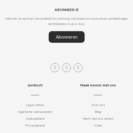
ABONNEER JE
CLIPPER
Abonner je op onze nieuwsbrief en ontvang nieuwtjes en exclusieve aanbiedingen
rechtstreeks in je e-mail.
CLIX
Abonneren
COCACOLA
CODAN
COLA CAO
Juridisch
Maak kennis met ons
COMO KOMO
Legal notice
Over ons
CONGUITOS
Algemene voorwaarden
Blog
Cookiebeleid
Werk met ons samen
CONTROL
Privacybeleid
Inzet