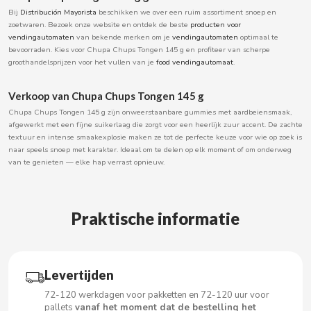
Bij
Distribución Mayorista
beschikken we over een ruim assortiment snoep en
BOOMZA
zoetwaren. Bezoek onze website en ontdek de beste
producten voor
vendingautomaten
van bekende merken om je
vendingautomaten
optimaal te
bevoorraden. Kies voor Chupa Chups Tongen 145 g en profiteer van scherpe
BOP
groothandelsprijzen voor het vullen van je
food vendingautomaat
.
BORGES
Verkoop van Chupa Chups Tongen 145 g
Chupa Chups Tongen 145 g zijn onweerstaanbare gummies met aardbeiensmaak,
afgewerkt met een fijne suikerlaag die zorgt voor een heerlijk zuur accent. De zachte
BRETS
textuur en intense smaakexplosie maken ze tot de perfecte keuze voor wie op zoek is
naar speels snoep met karakter. Ideaal om te delen op elk moment of om onderweg
van te genieten — elke hap verrast opnieuw.
BRILLANTE
BUBBALOO
Praktische informatie
BURMAR
C
Levertijden
72-120 werkdagen voor pakketten en 72-120 uur voor
pallets
vanaf het moment dat de bestelling het