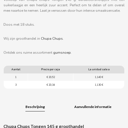
B
suikerlaagje en een heerlijk zuur accent. Perfect om te delen of om overal
mee naartoe te nemen. Laat je verrassen door hun intense smaaksensatie.
Doos met 18 stuks.
Wij zijn groothandel in
Chupa Chups
.
BALCONI
Ontdek ons ruime assortiment
gumsnoep
.
BALMY
Aantal
Precio por caja
La unidad sale a
BAZOOKA CANDY
1
€ 20,52
1,140 €
3
€ 20,34
1,130 €
BECO
BIANCHI VENDING
Beschrijving
Aanvullende informatie
BIMBO-MARTINEZ
Chupa Chups Tongen 145 g groothandel