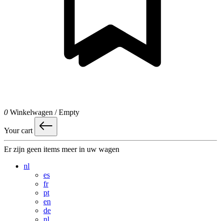
0
Winkelwagen
/
Empty
Your cart
Er zijn geen items meer in uw wagen
nl
es
fr
pt
en
de
nl