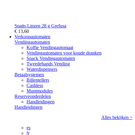
Snatts Linzen 28 g Grefusa
€ 13,60
Verkoopautomaten
Vendingautomaten
Koffie Vendingautomaat
Vendingautomaten voor koude dranken
Snack Vendingautomaten
Tweedehands Vending
Waterdispensers
Betaalsystemen
Billentellers
Cashless
Muntmodules
Reserveonderdelen
Handleidingen
Handleidingen
Alles bekijken >
es
fr