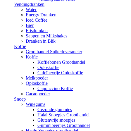
Vendingdranken
Water
Energy Dranken
Iced Coffee
Bier
Frisdranken
Sappen en Milkshakes
Dranken in Blik
Koffie
Groothandel Suikerleverancier
Koffie
Koffiebonen Groothandel
Oploskoffie
Cafeïnevrije Oploskoffie
Melkpoeder
Oploskoffie
Cappuccino Koffie
Cacaopoeder
Snoep
Winegums
Gezonde gummies
Halal Snoepjes Groothandel
Glutenvrije snoepjes
Gummibeertjes Groothandel
Harde Snoepjes groothandel