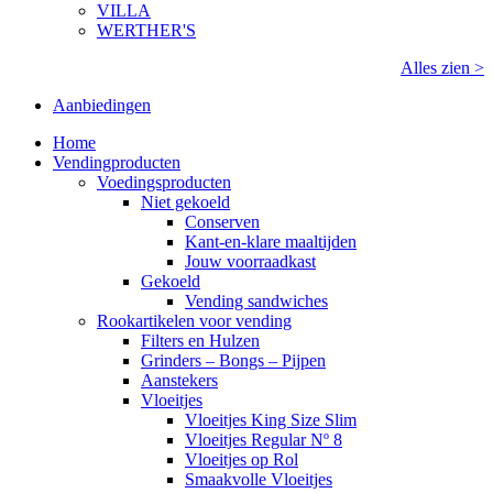
VILLA
WERTHER'S
Alles zien >
Aanbiedingen
Home
Vendingproducten
Voedingsproducten
Niet gekoeld
Conserven
Kant-en-klare maaltijden
Jouw voorraadkast
Gekoeld
Vending sandwiches
Rookartikelen voor vending
Filters en Hulzen
Grinders – Bongs – Pijpen
Aanstekers
Vloeitjes
Vloeitjes King Size Slim
Vloeitjes Regular Nº 8
Vloeitjes op Rol
Smaakvolle Vloeitjes