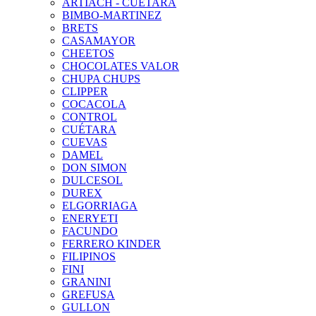
ARTIACH - CUÉTARA
BIMBO-MARTINEZ
BRETS
CASAMAYOR
CHEETOS
CHOCOLATES VALOR
CHUPA CHUPS
CLIPPER
COCACOLA
CONTROL
CUÉTARA
CUEVAS
DAMEL
DON SIMON
DULCESOL
DUREX
ELGORRIAGA
ENERYETI
FACUNDO
FERRERO KINDER
FILIPINOS
FINI
GRANINI
GREFUSA
GULLON