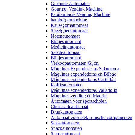
Gezonde Automaten
Gourmet Vending Machine
Parafarmacie Vending Machine
hamburgermachine
Kauwgomautomaat
Speelgoedautomaat
Notenautomaat
Blikjesautomaat
Medicijnautomaat
Saladeautomaat
Blikjesautomaat
Verkoopautomaten Gijón
Máquinas Expendedoras Salamanca
Máquinas expendedoras en Bilbao
Máquinas expendedoras Castellón
Koffieautomaten
Máquinas expendedoras Valladolid
Máquinas vending en Madrid
Automaten voor sportscholen
Chocoladeautomaat
Drankautomaten
Automaat voor elektronische componenten
Seksautomaten
Snackautomaten
Snoepautomaat