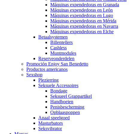
Máquinas expendedoras en Granada
Máquinas expendedoras en León
Máquinas expendedoras en Lugo
Máquinas expendedoras en Mérida
Máquinas expendedoras en Navarra
Máquinas expendedoras en Elche
Betaalsystemen
Billentellers
Cashless
Muntmodules
Reserveonderdelen
Promoción Enjoy San Benedetto
Productos americanos
Sexshop
Plezierring
Seksuele Accessoires
Bondage
Seksueel Grappartikel
Handboeien
Penisbescherming
Opblaaspoppen
Anaal speelgoed
Masturbators
Seksvibrator
Marcas