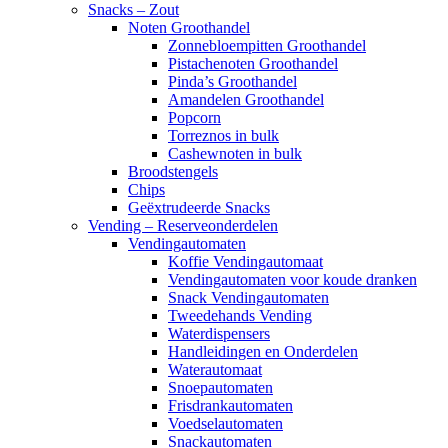
Snacks – Zout
Noten Groothandel
Zonnebloempitten Groothandel
Pistachenoten Groothandel
Pinda’s Groothandel
Amandelen Groothandel
Popcorn
Torreznos in bulk
Cashewnoten in bulk
Broodstengels
Chips
Geëxtrudeerde Snacks
Vending – Reserveonderdelen
Vendingautomaten
Koffie Vendingautomaat
Vendingautomaten voor koude dranken
Snack Vendingautomaten
Tweedehands Vending
Waterdispensers
Handleidingen en Onderdelen
Waterautomaat
Snoepautomaten
Frisdrankautomaten
Voedselautomaten
Snackautomaten