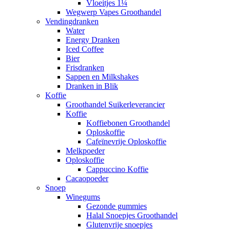
Vloeitjes 1¼
Wegwerp Vapes Groothandel
Vendingdranken
Water
Energy Dranken
Iced Coffee
Bier
Frisdranken
Sappen en Milkshakes
Dranken in Blik
Koffie
Groothandel Suikerleverancier
Koffie
Koffiebonen Groothandel
Oploskoffie
Cafeïnevrije Oploskoffie
Melkpoeder
Oploskoffie
Cappuccino Koffie
Cacaopoeder
Snoep
Winegums
Gezonde gummies
Halal Snoepjes Groothandel
Glutenvrije snoepjes