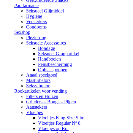
Geëxtrudeerde Snacks
Parafarmacie
Seksueel Glijmiddel
Hygiëne
Versterkers
Condooms
Sexshop
Plezierring
Seksuele Accessoires
Bondage
Seksueel Grappartikel
Handboeien
Penisbescherming
Opblaaspoppen
Anaal speelgoed
Masturbators
Seksvibrator
Rookartikelen voor vending
Filters en Hulzen
Grinders – Bongs – Pijpen
Aanstekers
Vloeitjes
Vloeitjes King Size Slim
Vloeitjes Regular Nº 8
Vloeitjes op Rol