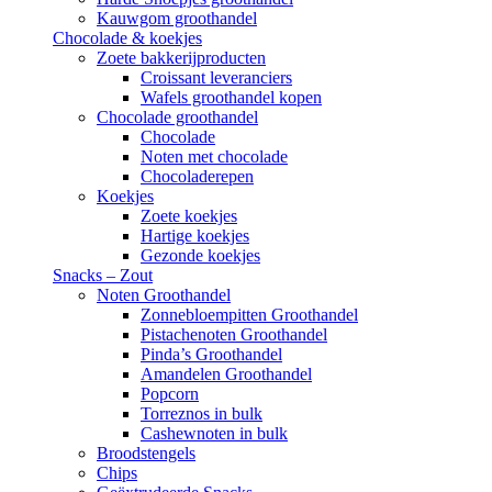
Kauwgom groothandel
Chocolade & koekjes
Zoete bakkerijproducten
Croissant leveranciers
Wafels groothandel kopen
Chocolade groothandel
Chocolade
Noten met chocolade
Chocoladerepen
Koekjes
Zoete koekjes
Hartige koekjes
Gezonde koekjes
Snacks – Zout
Noten Groothandel
Zonnebloempitten Groothandel
Pistachenoten Groothandel
Pinda’s Groothandel
Amandelen Groothandel
Popcorn
Torreznos in bulk
Cashewnoten in bulk
Broodstengels
Chips