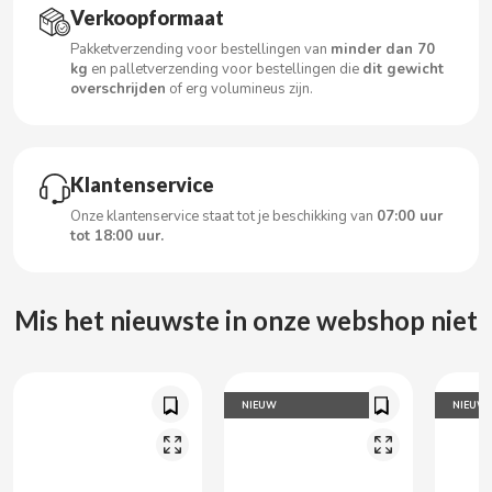
Verkoopformaat
Pakketverzending voor bestellingen van
minder dan 70
kg
en palletverzending voor bestellingen die
dit gewicht
CACAOLAT
overschrijden
of erg volumineus zijn.
CADBURY
Klantenservice
CAFÉ BONKA
Onze klantenservice staat tot je beschikking van
07:00 uur
tot 18:00 uur.
CALVO
Mis het nieuwste in onze webshop niet
CAMPOFRIO
CANDELAS
NIEUW
NIEUW
CAPRIMO