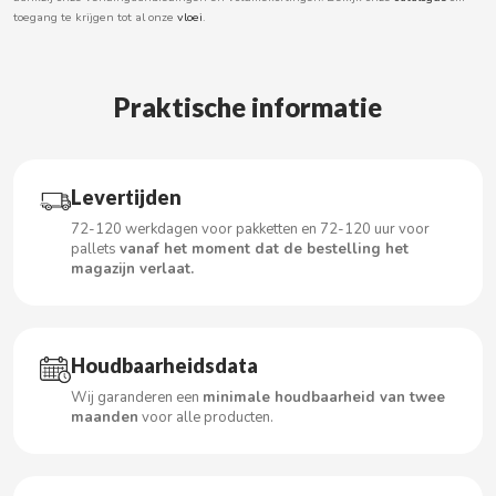
toegang te krijgen tot al onze
vloei
.
BOOMZA
BOP
Praktische informatie
BORGES
Levertijden
BRETS
72-120 werkdagen voor pakketten en 72-120 uur voor
pallets
vanaf het moment dat de bestelling het
BRILLANTE
magazijn verlaat.
BUBBALOO
Houdbaarheidsdata
BURMAR
Wij garanderen een
minimale houdbaarheid van twee
maanden
voor alle producten.
C