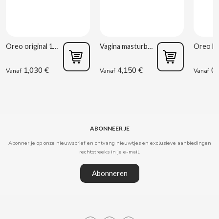
CARRETILLA
CASAMAYOR
Oreo original 176g
Vagina masturbator Estela Galáctica
CERDÁN CARAMELOS
1,030 €
4,150 €
0,
Vanaf
Vanaf
Vanaf
CHAMP HIGH
CHEETOS
ABONNEER JE
CHIPS AHOY
Abonner je op onze nieuwsbrief en ontvang nieuwtjes en exclusieve aanbiedingen
rechtstreeks in je e-mail.
CHOCOLATES VALOR
Abonneren
CHUPA CHUPS
CIGALA