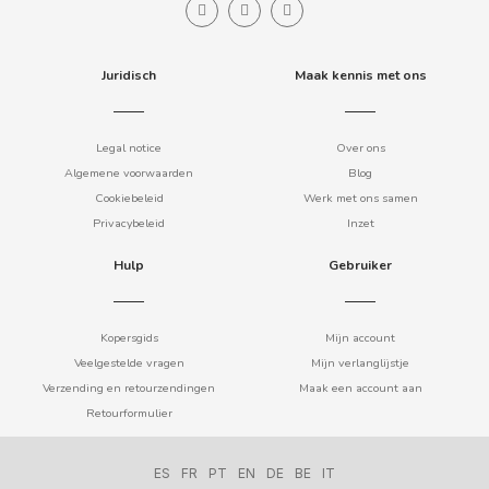
CLIPPER
Juridisch
Maak kennis met ons
CLIX
Legal notice
Over ons
COCACOLA
Algemene voorwaarden
Blog
Cookiebeleid
Werk met ons samen
Privacybeleid
Inzet
CODAN
Hulp
Gebruiker
COLA CAO
Kopersgids
Mijn account
COMO KOMO
Veelgestelde vragen
Mijn verlanglijstje
Verzending en retourzendingen
Maak een account aan
CONGUITOS
Retourformulier
CONTROL
ES
FR
PT
EN
DE
BE
IT