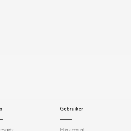
p
Gebruiker
rsgids
Mijn account