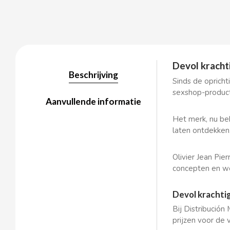
BALCONI
Devol kracht
BALMY
Beschrijving
Sinds de oprich
sexshop-produc
BAZOOKA CANDY
Aanvullende informatie
Het merk, nu bek
BECO
laten ontdekken
BIANCHI VENDING
Olivier Jean Pi
concepten en wo
BIMBO-MARTINEZ
Devol krachti
BOOMZA
Bij Distribución 
prijzen voor de 