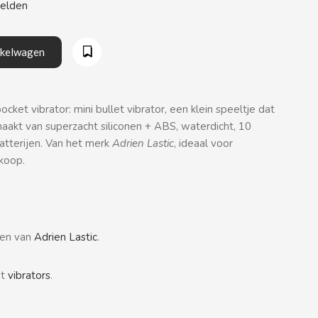
eelden
nkelwagen
cket vibrator: mini bullet vibrator, een klein speeltje dat
emaakt van superzacht siliconen + ABS, waterdicht, 10
atterijen. Van het merk
Adrien Lastic
, ideaal voor
koop.
ten van
Adrien Lastic
.
nt
vibrators
.