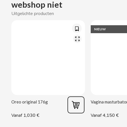
webshop niet
CACAOLAT
Uitgelichte producten
CADBURY
NIEUW
CAFÉ BONKA
CALVO
CAMPOFRIO
CANDELAS
CAPRIMO
Oreo original 176g
CARRETILLA
1,030 €
4,150 €
Vanaf
Vanaf