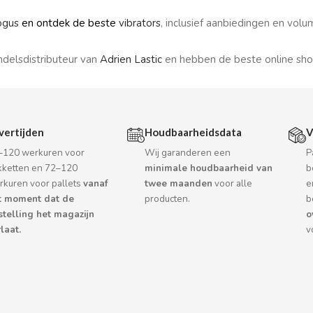
ogus
en ontdek de beste
vibrators
, inclusief aanbiedingen en volu
ndelsdistributeur van
Adrien Lastic
en hebben de beste online sho
vertijden
Houdbaarheidsdata
V
–120 werkuren voor
Wij garanderen een
P
kketten en 72–120
minimale houdbaarheid van
b
rkuren voor pallets
vanaf
twee maanden
voor alle
e
t moment dat de
producten.
b
stelling het magazijn
o
laat.
v