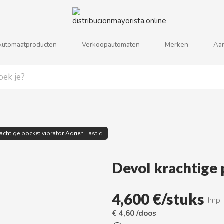
Automaatproducten
Verkoopautomaten
Merken
Aa
j
k
l
m
n
o
p
q
r
s
achtige pocket vibrator Adrien Lastic
Devol krachtige 
4,600 €/stuks
Imp.
€ 4,60 /doos