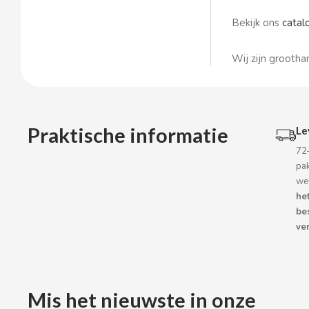
BOP
Bekijk ons
catal
BORGES
Wij zijn grootha
BRETS
BRILLANTE
Praktische informatie
Le
72
BUBBALOO
pa
we
BURMAR
he
be
ver
C
Mis het nieuwste in onze