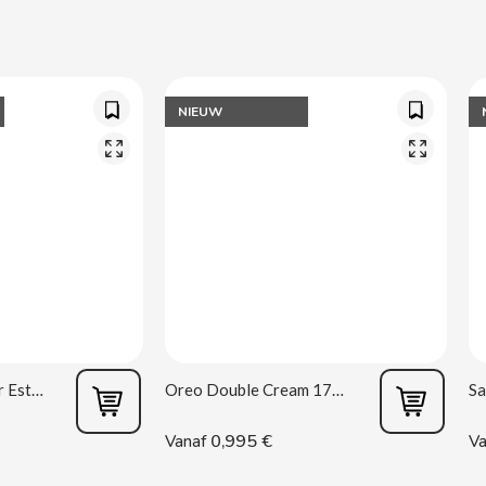
NIEUW
Vagina masturbator Estela Galáctica
Oreo Double Cream 170 g
0,995 €
Vanaf
Va