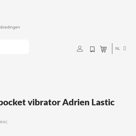
nbiedingen
t
u
v
w
NL
pocket vibrator Adrien Lastic
 exc.