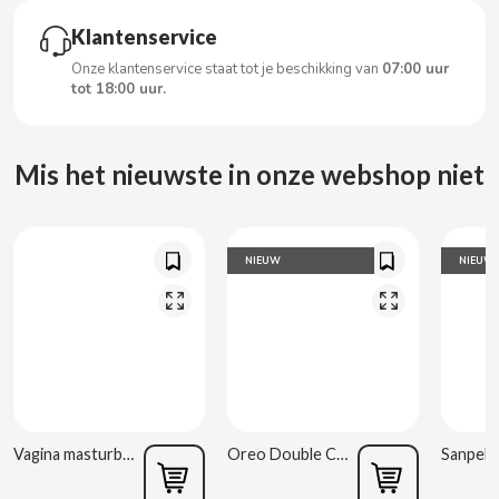
CARRETILLA
Klantenservice
CASAMAYOR
Onze klantenservice staat tot je beschikking van
07:00 uur
tot 18:00 uur.
CERDÁN CARAMELOS
Mis het nieuwste in onze webshop niet
CHAMP HIGH
CHEETOS
NIEUW
NIEUW
CHIPS AHOY
CHOCOLATES VALOR
CHUPA CHUPS
Vagina masturbator Estela Galáctica
Oreo Double Cream 170 g
CIGALA