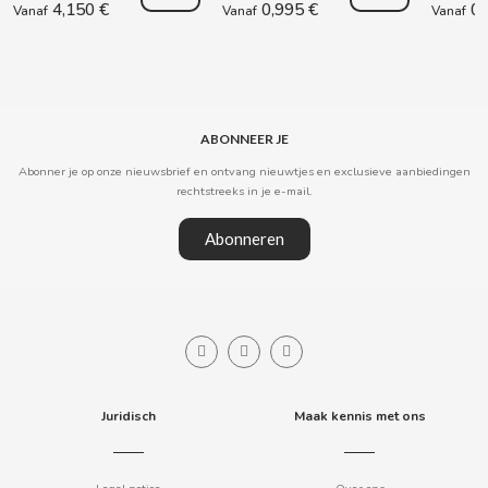
4,150 €
0,995 €
0,
Vanaf
Vanaf
Vanaf
CLIPPER
CLIX
ABONNEER JE
COCACOLA
Abonner je op onze nieuwsbrief en ontvang nieuwtjes en exclusieve aanbiedingen
rechtstreeks in je e-mail.
CODAN
Abonneren
COLA CAO
COMO KOMO
CONGUITOS
Juridisch
Maak kennis met ons
CONTROL