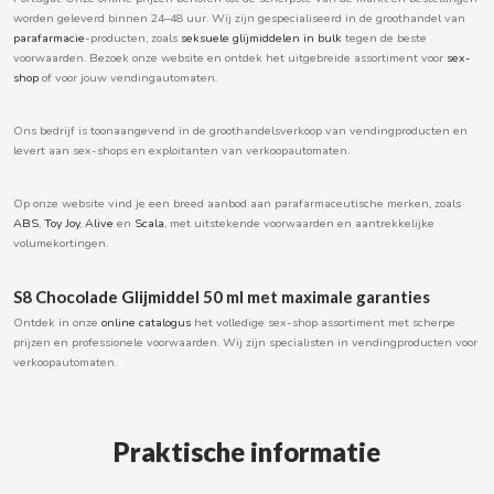
worden geleverd binnen 24–48 uur. Wij zijn gespecialiseerd in de groothandel van
BOOMZA
parafarmacie
-producten, zoals
seksuele glijmiddelen in bulk
tegen de beste
voorwaarden. Bezoek onze website en ontdek het uitgebreide assortiment voor
sex-
shop
of voor jouw vendingautomaten.
BOP
Ons bedrijf is toonaangevend in de groothandelsverkoop van vendingproducten en
BORGES
levert aan sex-shops en exploitanten van verkoopautomaten.
BRETS
Op onze website vind je een breed aanbod aan parafarmaceutische merken, zoals
ABS
,
Toy Joy
,
Alive
en
Scala
, met uitstekende voorwaarden en aantrekkelijke
volumekortingen.
BRILLANTE
S8 Chocolade Glijmiddel 50 ml met maximale garanties
BUBBALOO
Ontdek in onze
online catalogus
het volledige sex-shop assortiment met scherpe
prijzen en professionele voorwaarden. Wij zijn specialisten in vendingproducten voor
verkoopautomaten.
BURMAR
C
Praktische informatie