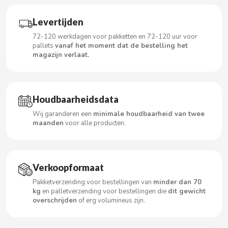
Levertijden
72-120 werkdagen voor pakketten en 72-120 uur voor
CACAOLAT
pallets
vanaf het moment dat de bestelling het
magazijn verlaat.
CADBURY
CAFÉ BONKA
Houdbaarheidsdata
Wij garanderen een
minimale houdbaarheid van twee
CALVO
maanden
voor alle producten.
CAMPOFRIO
Verkoopformaat
CANDELAS
Pakketverzending voor bestellingen van
minder dan 70
kg
en palletverzending voor bestellingen die
dit gewicht
overschrijden
of erg volumineus zijn.
CAPRIMO