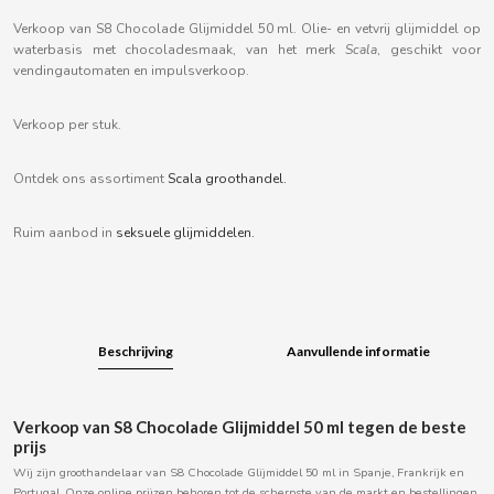
B
Verkoop van S8 Chocolade Glijmiddel 50 ml. Olie- en vetvrij glijmiddel op
waterbasis met chocoladesmaak, van het merk
Scala
, geschikt voor
vendingautomaten en impulsverkoop.
Verkoop per stuk.
BALCONI
Ontdek ons assortiment
Scala groothandel.
BALMY
Ruim aanbod in
seksuele glijmiddelen.
BAZOOKA CANDY
BECO
Beschrijving
Aanvullende informatie
BIANCHI VENDING
Verkoop van S8 Chocolade Glijmiddel 50 ml tegen de beste
prijs
BIMBO-MARTINEZ
Wij zijn groothandelaar van S8 Chocolade Glijmiddel 50 ml in Spanje, Frankrijk en
Portugal. Onze online prijzen behoren tot de scherpste van de markt en bestellingen