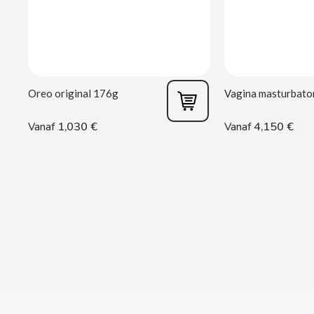
CASAMAYOR
CERDÁN CARAMELOS
CHAMP HIGH
Oreo original 176g
CHEETOS
1,030 €
4,150 €
Vanaf
Vanaf
CHIPS AHOY
CHOCOLATES VALOR
CHUPA CHUPS
CIGALA
CLIPPER