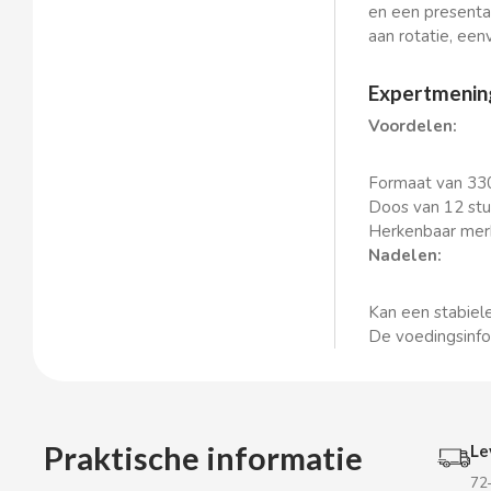
en een presentat
BOP
aan rotatie, een
BORGES
Expertmening
Voordelen:
BRETS
Formaat van 330
BRILLANTE
Doos van 12 stu
Herkenbaar merk
BUBBALOO
Nadelen:
BURMAR
Kan een stabiel
De voedingsinfor
C
Praktische informatie
Le
72