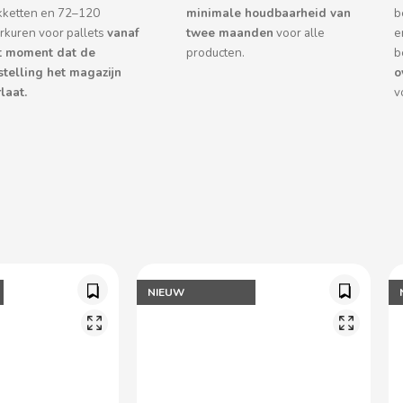
kketten en 72–120
minimale houdbaarheid van
b
rkuren voor pallets
vanaf
twee maanden
voor alle
e
t moment dat de
producten.
b
stelling het magazijn
o
laat.
v
NIEUW