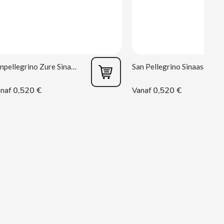
Sanpellegrino Zure Sinaasappel 33 cl
San Pellegrino Sinaasappel 33 cl
0,520 €
0,520 €
naf
Vanaf