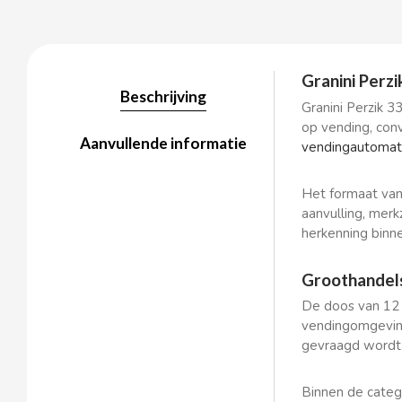
BALCONI
Granini Perzi
Beschrijving
Granini Perzik 3
BALMY
op vending, conv
Aanvullende informatie
vendingautoma
BAZOOKA CANDY
Het formaat van
aanvulling, mer
BECO
herkenning binne
BIANCHI VENDING
Groothandels
De doos van 12 
BIMBO-MARTINEZ
vendingomgeving
gevraagd wordt 
BOOMZA
Binnen de categ