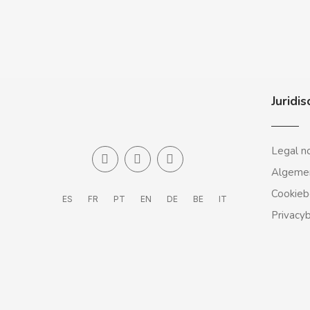
CLIX
COCACOLA
Juridis
CODAN
COLA CAO
Legal n
Algeme
COMO KOMO
Cookieb
ES
FR
PT
EN
DE
BE
IT
Privacy
CONGUITOS
CONTROL
COOKIE POP & CANDY POP