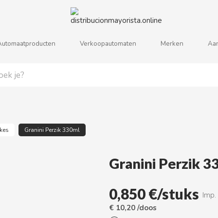
Automaatproducten
Verkoopautomaten
Merken
Aa
j
k
l
m
n
o
p
q
r
s
kes
Granini Perzik 330ml
Granini Perzik 3
0,850 €/stuks
Imp.
€ 10,20 /doos