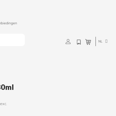
nbiedingen
t
u
v
w
NL
30ml
 exc.