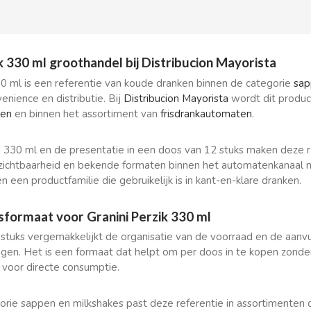
k 330 ml groothandel bij Distribucion Mayorista
30 ml is een referentie van koude dranken binnen de categorie
sap
enience en distributie. Bij
Distribucion Mayorista
wordt dit produ
ten
en binnen het assortiment van
frisdrankautomaten
.
 330 ml en de presentatie in een doos van 12 stuks maken deze r
kzichtbaarheid en bekende formaten binnen het automatenkanaal n
n een productfamilie die gebruikelijk is in kant-en-klare dranken.
formaat voor Granini Perzik 330 ml
stuks vergemakkelijkt de organisatie van de voorraad en de aanvu
en. Het is een formaat dat helpt om per doos in te kopen zonder 
voor directe consumptie.
orie sappen en milkshakes past deze referentie in assortimenten 