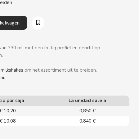
eelden
nkelwagen
van 330 ml, met een fruitig profiel en gericht op
n.
 milkshakes
om het assortiment uit te breiden.
ni
.
cio por caja
La unidad sale a
€ 10,20
0,850 €
€ 10,08
0,840 €