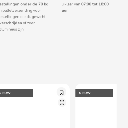
estellingen
onder de 70 kg
u klaar van
07:00 tot 18:00
n palletverzending voor
uur
.
estellingen die dit gewicht
verschrijden
of zeer
olumineus zijn.
NIEUW
NIEUW