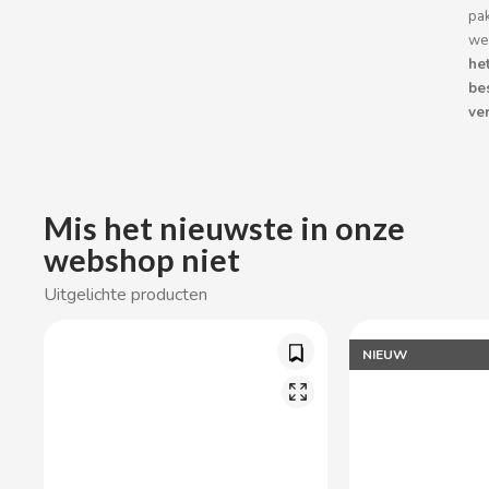
pa
CACAOLAT
we
he
CADBURY
be
ver
CAFÉ BONKA
CALVO
Mis het nieuwste in onze
webshop niet
CAMPOFRIO
Uitgelichte producten
CANDELAS
NIEUW
CAPRIMO
CARRETILLA