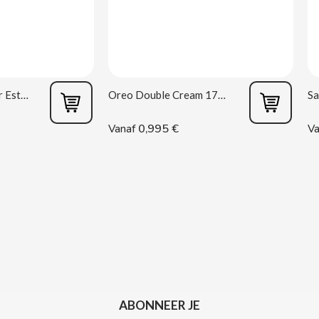
Vagina masturbator Estela Galáctica
Oreo Double Cream 170 g
0,995 €
Vanaf
Va
ABONNEER JE