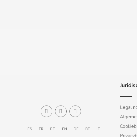
CASAMAYOR
CERDÁN CARAMELOS
CHAMP HIGH
CHEETOS
CHIPS AHOY
CHOCOLATES VALOR
Juridis
CHUPA CHUPS
Legal n
Algeme
CIGALA
Cookieb
ES
FR
PT
EN
DE
BE
IT
CLIPPER
Privacy