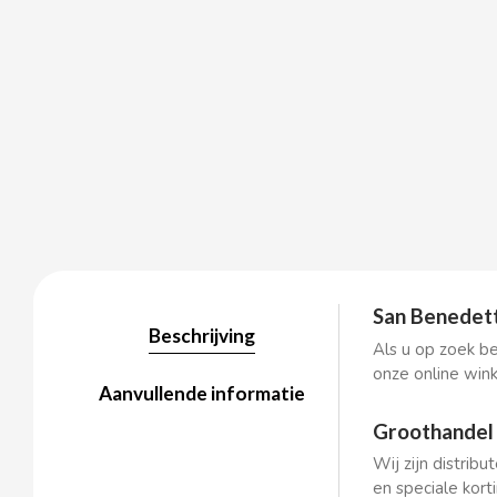
BALCONI
BALMY
BAZOOKA CANDY
BECO
San Benedett
BIANCHI VENDING
Beschrijving
Als u op zoek be
onze online win
BIMBO-MARTINEZ
Aanvullende informatie
Groothandel 
BOOMZA
Wij zijn distrib
en speciale kort