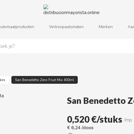
Automaatproducten
Verkoopautomaten
Merken
Aa
j
k
l
m
n
o
p
q
r
s
kes
San Benedetto Zero Fruit Mix 400ml
San Benedetto Z
0,520 €/stuks
Imp.
€ 6,24 /doos