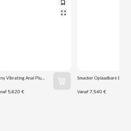
Orny Vibrating Anal Plug Wooomy
Smacker Oplaadbare Bullet Wooomy
5,620 €
7,540 €
naf
Vanaf