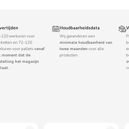
vertijden
Houdbaarheidsdata
V
–120 werkuren voor
Wij garanderen een
P
kketten en 72–120
minimale houdbaarheid van
b
rkuren voor pallets
vanaf
twee maanden
voor alle
e
t moment dat de
producten.
b
stelling het magazijn
o
laat.
v