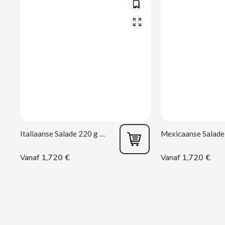
CACAOLAT
CADBURY
CAFÉ BONKA
CALVO
CAMPOFRIO
Italiaanse Salade 220 g Rianxeira
CANDELAS
1,720 €
1,720 €
Vanaf
Vanaf
CAPRIMO
CARRETILLA