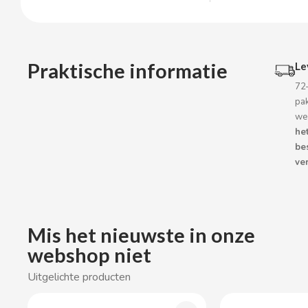
BOP
BORGES
Praktische informatie
Le
BRETS
72
pa
we
BRILLANTE
he
be
BUBBALOO
ver
BURMAR
C
Mis het nieuwste in onze
webshop niet
Uitgelichte producten