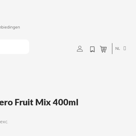
nbiedingen
t
u
v
w
NL
ero Fruit Mix 400ml
 exc.