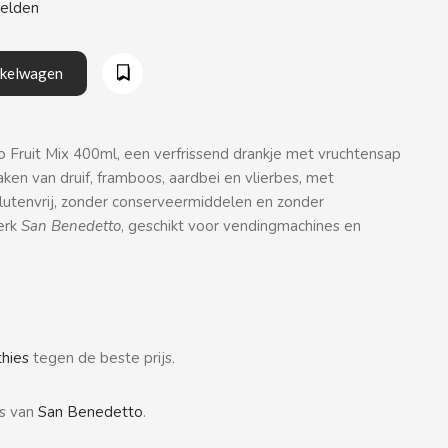
eelden
nkelwagen
Fruit Mix 400ml, een verfrissend drankje met vruchtensap
en van druif, framboos, aardbei en vlierbes, met
lutenvrij, zonder conserveermiddelen en zonder
erk
San Benedetto
, geschikt voor vendingmachines en
hies
tegen de beste prijs.
rs van
San Benedetto
.