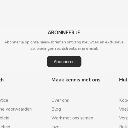
ABONNEER JE
Abonner je op onze nieuwsbrief en ontvang nieuwtjes en exclusieve
aanbiedingen rechtstreeks in je e-mail.
Abonneren
ch
Maak kennis met ons
Hul
otice
Over ons
Kope
ne voorwaarden
Blog
Veel
eleid
Werk met ons samen
Verz
beleid
Inzet
Reto