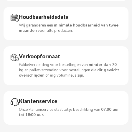
Houdbaarheidsdata
CACAOLAT
Wij garanderen een
minimale houdbaarheid van twee
maanden
voor alle producten.
CADBURY
CAFÉ BONKA
Verkoopformaat
Pakketverzending voor bestellingen van
minder dan 70
kg
en palletverzending voor bestellingen die
dit gewicht
CALVO
overschrijden
of erg volumineus zijn.
CAMPOFRIO
Klantenservice
CANDELAS
Onze klantenservice staat tot je beschikking van
07:00 uur
tot 18:00 uur.
CAPRIMO