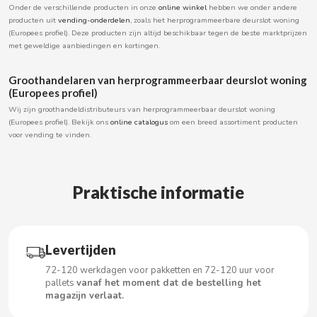
Onder de verschillende producten in onze
online winkel
hebben we onder andere
BOOMZA
producten uit
vending-onderdelen
, zoals het herprogrammeerbare deurslot woning
(Europees profiel). Deze producten zijn altijd beschikbaar tegen de beste marktprijzen
met geweldige aanbiedingen en kortingen.
BOP
Groothandelaren van herprogrammeerbaar deurslot woning
BORGES
(Europees profiel)
Wij zijn groothandeldistributeurs van herprogrammeerbaar deurslot woning
(Europees profiel). Bekijk ons
online catalogus
om een breed assortiment producten
BRETS
voor vending te vinden.
BRILLANTE
Praktische informatie
BUBBALOO
BURMAR
Levertijden
72-120 werkdagen voor pakketten en 72-120 uur voor
C
pallets
vanaf het moment dat de bestelling het
magazijn verlaat.