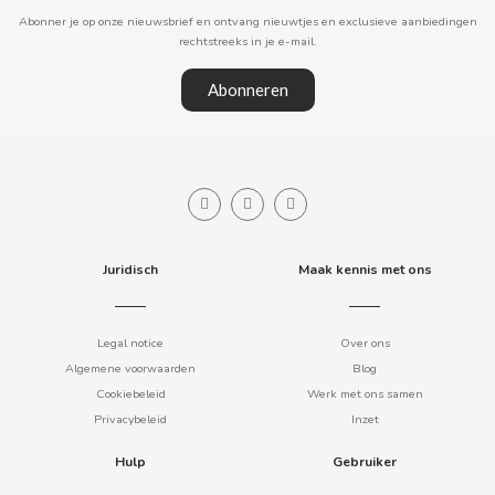
Abonner je op onze nieuwsbrief en ontvang nieuwtjes en exclusieve aanbiedingen
rechtstreeks in je e-mail.
CLIPPER
Abonneren
CLIX
COCACOLA
CODAN
Juridisch
Maak kennis met ons
COLA CAO
Legal notice
Over ons
COMO KOMO
Algemene voorwaarden
Blog
Cookiebeleid
Werk met ons samen
CONGUITOS
Privacybeleid
Inzet
Hulp
Gebruiker
CONTROL