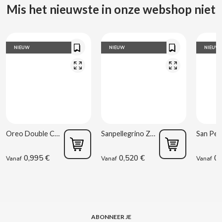
CARRETILLA
Mis het nieuwste in onze webshop niet
CASAMAYOR
NIEUW
NIEUW
NIEUW
CERDÁN CARAMELOS
CHAMP HIGH
CHEETOS
Oreo Double Cream 170 g
Sanpellegrino Zure Sinaasappel 33 cl
CHIPS AHOY
0,995 €
0,520 €
0,
Vanaf
Vanaf
Vanaf
CHOCOLATES VALOR
CHUPA CHUPS
CIGALA
ABONNEER JE