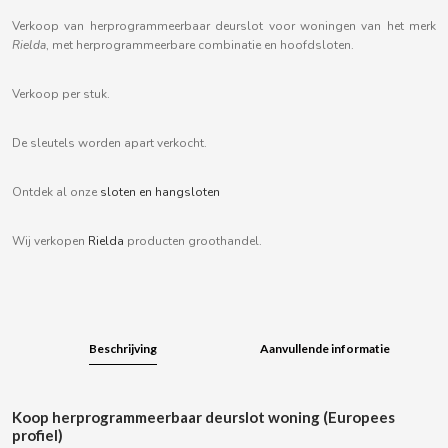
B
Verkoop van herprogrammeerbaar deurslot voor woningen van het merk
Rielda
, met herprogrammeerbare combinatie en hoofdsloten.
Verkoop per stuk.
BALCONI
De sleutels worden apart verkocht.
Ontdek al onze
sloten en hangsloten
BALMY
Wij verkopen
Rielda
producten groothandel.
BAZOOKA CANDY
BECO
Beschrijving
Aanvullende informatie
BIANCHI VENDING
BIMBO-MARTINEZ
Koop herprogrammeerbaar deurslot woning (Europees
profiel)