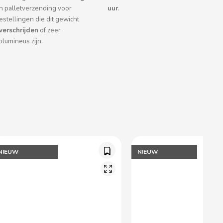
n palletverzending voor
uur
.
estellingen die dit gewicht
verschrijden
of zeer
olumineus zijn.
NIEUW
NIEUW