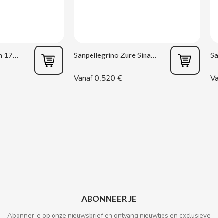
Oreo Double Cream 170 g
Sanpellegrino Zure Sinaasappel 33 cl
0,520 €
Vanaf
Va
ABONNEER JE
Abonner je op onze nieuwsbrief en ontvang nieuwtjes en exclusieve