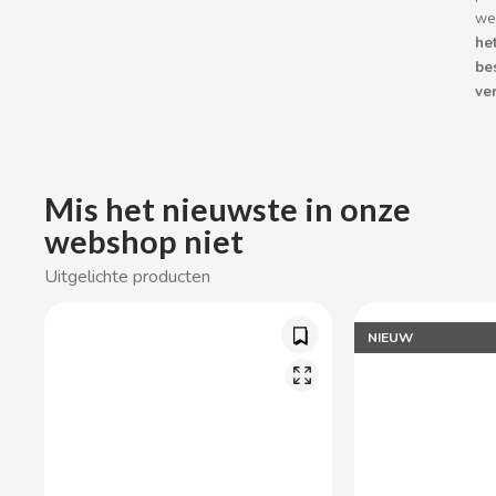
BOP
we
he
be
BORGES
ver
BRETS
BRILLANTE
Mis het nieuwste in onze
webshop niet
BUBBALOO
Uitgelichte producten
BURMAR
NIEUW
C