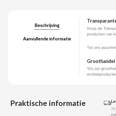
Transparante
BALCONI
Beschrijving
Koop de Transpa
producten van h
BALMY
Aanvullende informatie
Tot ons assorti
BAZOOKA CANDY
Groothandel 
BECO
Wij zijn grootha
erotiekproducten
BIANCHI VENDING
BIMBO-MARTINEZ
Praktische informatie
Le
BOOMZA
72
pa