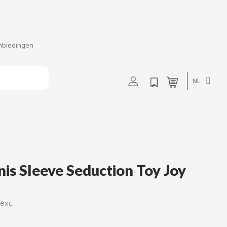
nbiedingen
t
u
v
w
NL
is Sleeve Seduction Toy Joy
 exc.