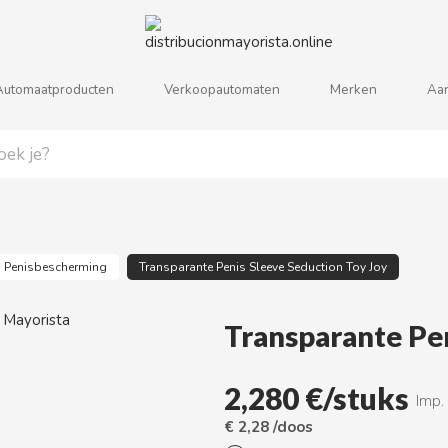
Automaatproducten
Verkoopautomaten
Merken
Aa
j
k
l
m
n
o
p
q
r
s
Penisbescherming
Transparante Penis Sleeve Seduction Toy Joy
Transparante Pen
2,280 €/stuks
Imp.
€ 2,28 /doos