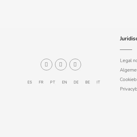
CASAMAYOR
CERDÁN CARAMELOS
CHAMP HIGH
Juridis
CHEETOS
Legal n
CHIPS AHOY
Algeme
Cookieb
ES
FR
PT
EN
DE
BE
IT
CHOCOLATES VALOR
Privacy
CHUPA CHUPS
CIGALA
CLIPPER