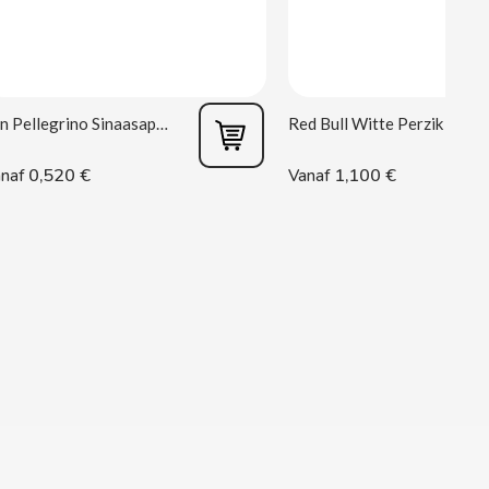
San Pellegrino Sinaasappel 33 cl
Red Bull Witte Perzik 250 ml
0,520 €
1,100 €
naf
Vanaf