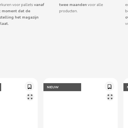
rkuren voor pallets
vanaf
twee maanden
voor alle
e
t moment dat de
producten.
b
stelling het magazijn
o
laat.
v
NIEUW