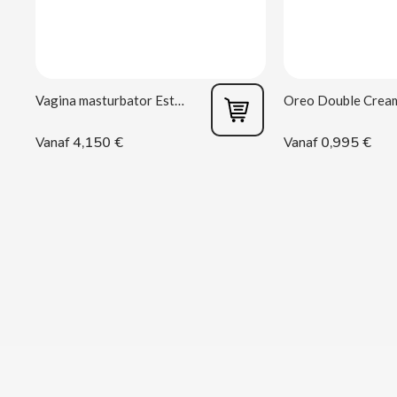
CACAOLAT
CADBURY
Vagina masturbator Estela Galáctica
CAFÉ BONKA
4,150 €
0,995 €
Vanaf
Vanaf
CALVO
CAMPOFRIO
CANDELAS
CAPRIMO
CARRETILLA