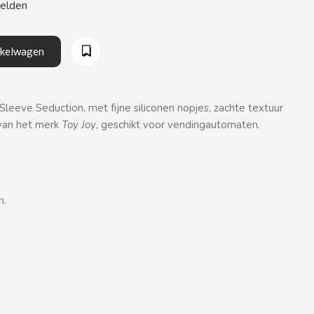
eelden
nkelwagen
leeve Seduction, met fijne siliconen nopjes, zachte textuur
van het merk
Toy Joy
, geschikt voor vendingautomaten.
n.