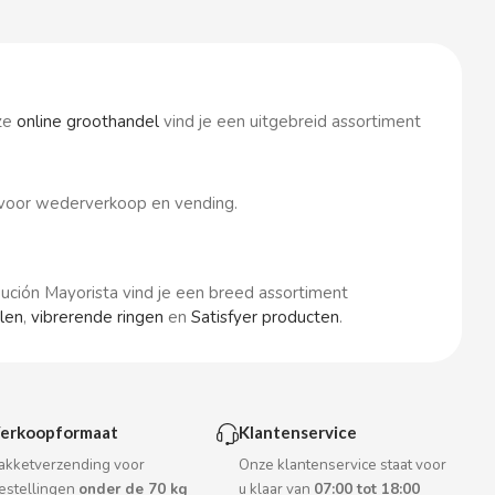
nze
online groothandel
vind je een uitgebreid assortiment
t voor wederverkoop en vending.
ibución Mayorista vind je een breed assortiment
len
,
vibrerende ringen
en
Satisfyer producten
.
erkoopformaat
Klantenservice
akketverzending voor
Onze klantenservice staat voor
estellingen
onder de 70 kg
u klaar van
07:00 tot 18:00