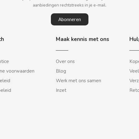
aanbiedingen rechtstreeks in je e-mail.
Abonneren
ch
Maak kennis met ons
Hul
otice
Over ons
Kope
ne voorwaarden
Blog
Veel
eleid
Werk met ons samen
Verz
beleid
Inzet
Reto