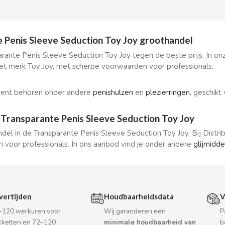
 Penis Sleeve Seduction Toy Joy groothandel
rante Penis Sleeve Seduction Toy Joy tegen de beste prijs. In o
et merk Toy Joy, met scherpe voorwaarden voor professionals.
ment behoren onder andere
penishulzen
en
plezierringen
, geschik
Transparante Penis Sleeve Seduction Toy Joy
ndel in de Transparante Penis Sleeve Seduction Toy Joy. Bij Distr
 voor professionals. In ons aanbod vind je onder andere
glijmidde
vertijden
Houdbaarheidsdata
V
–120 werkuren voor
Wij garanderen een
P
kketten en 72–120
minimale houdbaarheid van
b