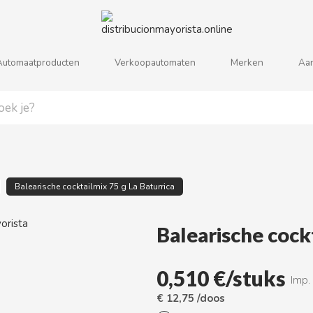
Automaatproducten
Verkoopautomaten
Merken
Aa
j
k
l
m
n
o
p
q
r
s
Balearische cocktailmix 75 g La Baturrica
Balearische cockt
0,510 €/stuks
Imp.
€ 12,75 /doos