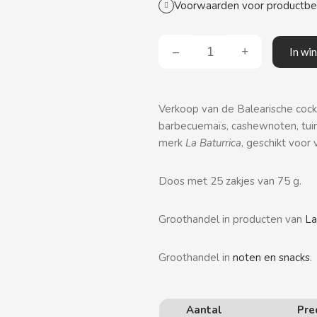
Voorwaarden voor productb
In wi
Verkoop van de Balearische cockt
barbecuemaïs, cashewnoten, tuinb
merk
La Baturrica
, geschikt voo
Doos met 25 zakjes van 75 g.
Groothandel in producten van
La
Groothandel in
noten en snacks
.
Aantal
Pre