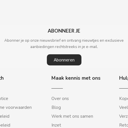
ABONNEER JE
Abonner je op onze nieuwsbrief en ontvang nieuwtjes en exclusieve
aanbiedingen rechtstreeks in je e-mail.
Abonneren
ch
Maak kennis met ons
Hul
otice
Over ons
Kope
ne voorwaarden
Blog
Veel
eleid
Werk met ons samen
Verz
beleid
Inzet
Reto