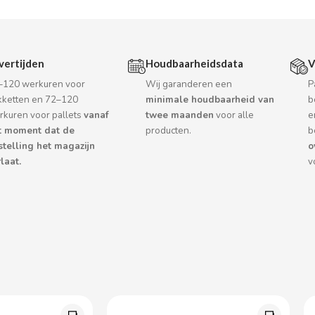
vertijden
Houdbaarheidsdata
V
–120 werkuren voor
Wij garanderen een
P
kketten en 72–120
minimale houdbaarheid van
b
rkuren voor pallets
vanaf
twee maanden
voor alle
e
t moment dat de
producten.
b
stelling het magazijn
o
laat.
v