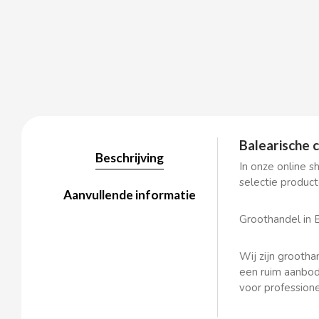
BALCONI
BALMY
BAZOOKA CANDY
Balearische 
Beschrijving
In onze online s
BECO
selectie product
Aanvullende informatie
BIANCHI VENDING
Groothandel in B
BIMBO-MARTINEZ
Wij zijn grootha
een ruim aanbo
voor profession
BOOMZA