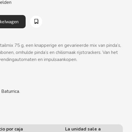
eelden
nkelwagen
ailmix 75 g, een knapperige en gevarieerde mix van pinda’s,
onen, omhulde pinda’s en chilismaak rijstcrackers. Van het
r vendingautomaten en impulsaankopen.
 Baturrica
.
cio por caja
La unidad sale a