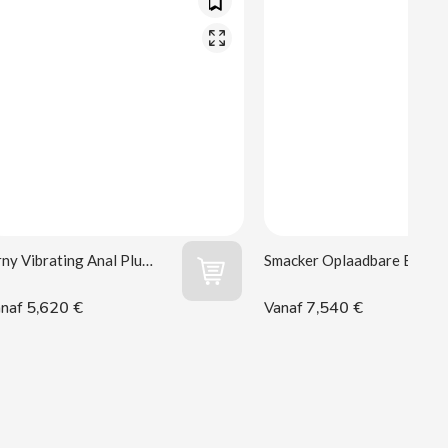
Orny Vibrating Anal Plug Wooomy
Smacker Oplaadbare Bullet Wooomy
5,620 €
7,540 €
naf
Vanaf