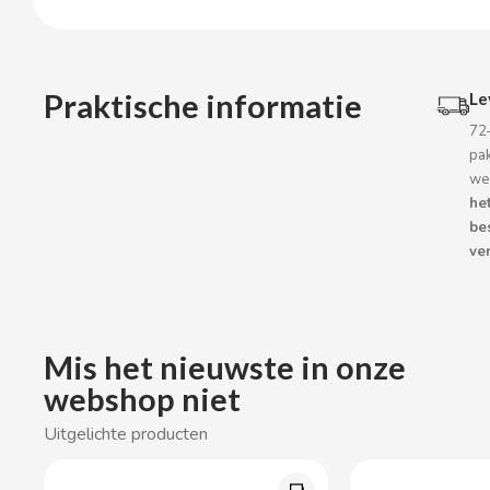
BOP
BORGES
Praktische informatie
Le
BRETS
72
pa
we
BRILLANTE
he
be
BUBBALOO
ver
BURMAR
Mis het nieuwste in onze
C
webshop niet
Uitgelichte producten