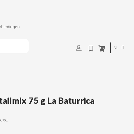
nbiedingen
t
u
v
w
NL
ailmix 75 g La Baturrica
 exc.