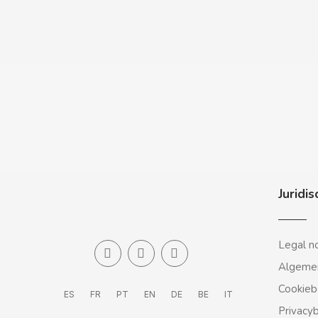
CASAMAYOR
CERDÁN CARAMELOS
CHAMP HIGH
CHEETOS
CHIPS AHOY
Juridis
CHOCOLATES VALOR
CHUPA CHUPS
Legal n
Algeme
CIGALA
Cookieb
ES
FR
PT
EN
DE
BE
IT
CLIPPER
Privacy