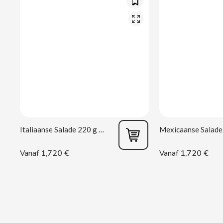
CACAOLAT
CADBURY
CAFÉ BONKA
CALVO
CAMPOFRIO
Italiaanse Salade 220 g Rianxeira
CANDELAS
1,720 €
1,720 €
Vanaf
Vanaf
CAPRIMO
CARRETILLA