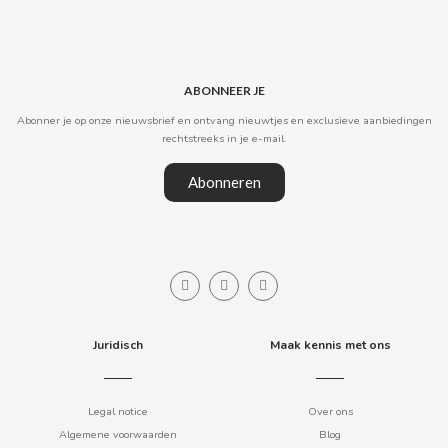
CLIPPER
ABONNEER JE
CLIX
Abonner je op onze nieuwsbrief en ontvang nieuwtjes en exclusieve aanbiedingen
rechtstreeks in je e-mail.
COCACOLA
Abonneren
CODAN
COLA CAO
COMO KOMO
Juridisch
Maak kennis met ons
CONGUITOS
Legal notice
Over ons
CONTROL
Algemene voorwaarden
Blog