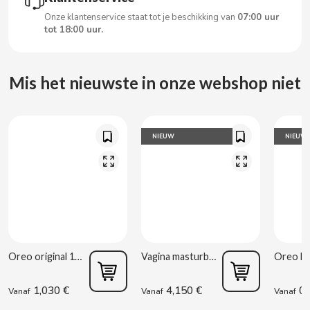
CARRETILLA
Onze klantenservice staat tot je beschikking van
07:00 uur
tot 18:00 uur.
CASAMAYOR
Mis het nieuwste in onze webshop niet
CERDÁN CARAMELOS
CHAMP HIGH
NIEUW
NIEUW
CHEETOS
CHIPS AHOY
CHOCOLATES VALOR
Oreo original 176g
Vagina masturbator Estela Galáctica
CHUPA CHUPS
1,030 €
4,150 €
0,
Vanaf
Vanaf
Vanaf
CIGALA