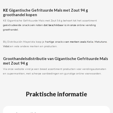
BOOMZA
KE
Gigantische Gefrituurde Maïs met Zout 94 g
groothandel kopen
BOP
KE Gigantische Gefrituurde Maïs met Zout 94 g behoort tot het assortiment
geëxtrudeerde snacks
en
noten
dat beschikbaar is in onze
online vending
groothandel
.
BORGES
Bij Distribución Mayorista koop je
hartige snacks
van merken zoals
Kelia
,
Matutano
,
BRETS
Vidal
en vele andere merken en producten.
Groothandelsdistributie van Gigantische Gefrituurde Maïs
BRILLANTE
met Zout 94 g
Via onze website vind je een breed assortiment producten voor vendingautomaten
BUBBALOO
en supermarkten, met scherpe aanbiedingen en gunstige online voorwaarden.
BURMAR
Praktische informatie
C