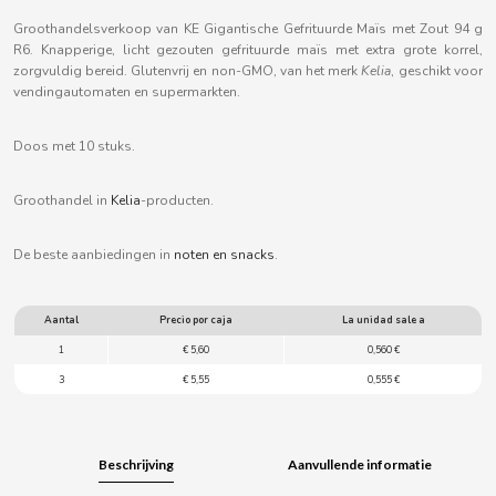
B
Groothandelsverkoop van KE Gigantische Gefrituurde Maïs met Zout 94 g
R6. Knapperige, licht gezouten gefrituurde maïs met extra grote korrel,
zorgvuldig bereid. Glutenvrij en non-GMO, van het merk
Kelia
, geschikt voor
vendingautomaten en supermarkten.
Doos met 10 stuks.
BALCONI
Groothandel in
Kelia
-producten.
BALMY
De beste aanbiedingen in
noten en snacks
.
BAZOOKA CANDY
Aantal
Precio por caja
La unidad sale a
BECO
1
€ 5,60
0,560 €
3
€ 5,55
0,555 €
BIANCHI VENDING
BIMBO-MARTINEZ
Beschrijving
Aanvullende informatie