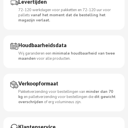
Levertijden
72-120 werkdagen voor pakketten en 72-120 uur voor
pallets
vanaf het moment dat de bestelling het
magazijn verlaat.
CACAOLAT
CADBURY
Houdbaarheidsdata
CAFÉ BONKA
Wij garanderen een
minimale houdbaarheid van twee
maanden
voor alle producten.
CALVO
Verkoopformaat
CAMPOFRIO
Pakketverzending voor bestellingen van
minder dan 70
kg
en palletverzending voor bestellingen die
dit gewicht
CANDELAS
overschrijden
of erg volumineus zijn.
CAPRIMO
Klantenservice