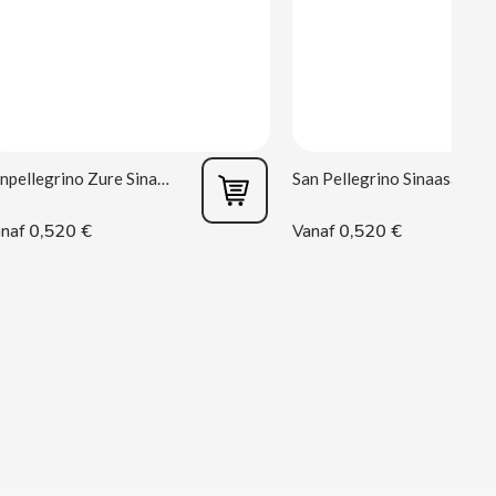
Sanpellegrino Zure Sinaasappel 33 cl
San Pellegrino Sinaasappel 33 cl
0,520 €
0,520 €
naf
Vanaf