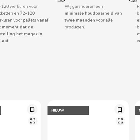
–120 werkuren voor
Wij garanderen een
P
kketten en 72–120
minimale houdbaarheid van
b
rkuren voor pallets
vanaf
twee maanden
voor alle
e
t moment dat de
producten.
b
stelling het magazijn
o
laat.
v
NIEUW