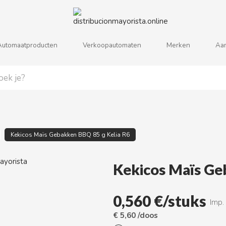
Automaatproducten
Verkoopautomaten
Merken
Aa
j
k
l
m
n
o
p
q
r
s
Kekicos Maïs Gebakken BBQ 85 g Kelia R6
Kekicos Maïs Ge
0,560 €/stuks
Imp.
€ 5,60 /doos