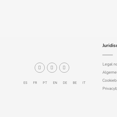
CASAMAYOR
CERDÁN CARAMELOS
CHAMP HIGH
CHEETOS
Juridis
CHIPS AHOY
Legal n
CHOCOLATES VALOR
Algeme
Cookieb
ES
FR
PT
EN
DE
BE
IT
CHUPA CHUPS
Privacy
CIGALA
CLIPPER