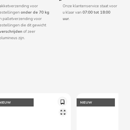
akketverzending voor
Onze klantenservice staat voor
estellingen
onder de 70 kg
u klaar van
07:00 tot 18:00
n palletverzending voor
uur
.
estellingen die dit gewicht
verschrijden
of zeer
olumineus zijn.
NIEUW
NIEUW