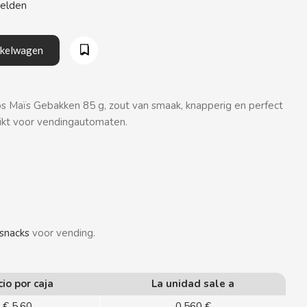
eelden
nkelwagen
s Maïs Gebakken 85 g, zout van smaak, knapperig en perfect
hikt voor vendingautomaten.
snacks
voor vending.
cio por caja
La unidad sale a
€ 5,60
0,560 €