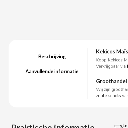
BALCONI
BALMY
Kekicos Maï
BAZOOKA CANDY
Beschrijving
Koop Kekicos Ma
Verkrijgbaar via
BECO
Aanvullende informatie
Groothandel 
BIANCHI VENDING
Wij zijn grooth
zoute snacks
van
BIMBO-MARTINEZ
BOOMZA
Praktische informatie
Le