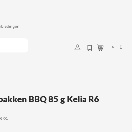
nbiedingen
t
u
v
w
NL
bakken BBQ 85 g Kelia R6
 exc.