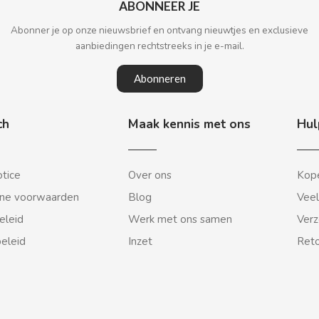
ABONNEER JE
Abonner je op onze nieuwsbrief en ontvang nieuwtjes en exclusieve
aanbiedingen rechtstreeks in je e-mail.
Abonneren
ch
Maak kennis met ons
Hul
otice
Over ons
Kope
ne voorwaarden
Blog
Veel
eleid
Werk met ons samen
Verz
beleid
Inzet
Reto