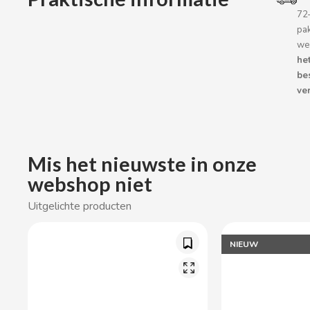
BOP
72
pa
BORGES
we
he
be
BRETS
ver
BRILLANTE
BUBBALOO
Mis het nieuwste in onze
webshop niet
BURMAR
Uitgelichte producten
C
NIEUW