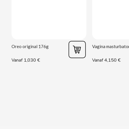
CACAOLAT
CADBURY
CAFÉ BONKA
Oreo original 176g
CALVO
1,030 €
4,150 €
Vanaf
Vanaf
CAMPOFRIO
CANDELAS
CAPRIMO
CARRETILLA