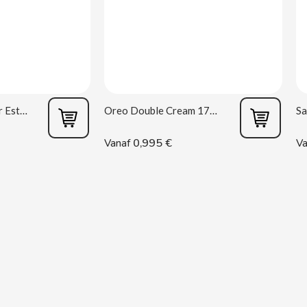
Vagina masturbator Estela Galáctica
Oreo Double Cream 170 g
0,995 €
Vanaf
Va