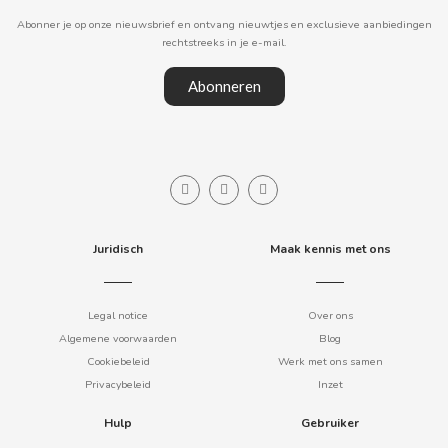
Abonner je op onze nieuwsbrief en ontvang nieuwtjes en exclusieve aanbiedingen
rechtstreeks in je e-mail.
CLIPPER
Abonneren
CLIX
COCACOLA
CODAN
Juridisch
Maak kennis met ons
COLA CAO
COMO KOMO
Legal notice
Over ons
Algemene voorwaarden
Blog
Cookiebeleid
Werk met ons samen
CONGUITOS
Privacybeleid
Inzet
CONTROL
Hulp
Gebruiker