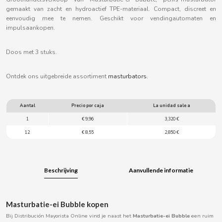
B
gemaakt van zacht en hydroactief TPE-materiaal. Compact, discreet en
eenvoudig mee te nemen. Geschikt voor vendingautomaten en
impulsaankopen.
Doos met 3 stuks.
BALCONI
Ontdek ons uitgebreide assortiment
masturbators
.
BALMY
Aantal
Precio por caja
La unidad sale a
1
€ 9,96
3,320 €
BAZOOKA CANDY
12
€ 8,55
2,850 €
BECO
Beschrijving
Aanvullende informatie
BIANCHI VENDING
Masturbatie-ei Bubble kopen
BIMBO-MARTINEZ
Bij Distribución Mayorista Online vind je naast het
Masturbatie-ei Bubble
een ruim