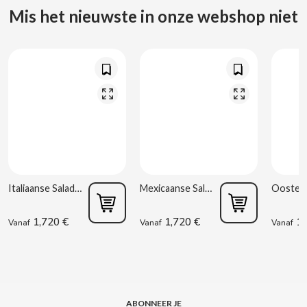
CARRETILLA
Mis het nieuwste in onze webshop niet
CASAMAYOR
CERDÁN CARAMELOS
CHAMP HIGH
CHEETOS
Italiaanse Salade 220 g Rianxeira
Mexicaanse Salade 220 g Rianxeira
CHIPS AHOY
1,720 €
1,720 €
1,
Vanaf
Vanaf
Vanaf
CHOCOLATES VALOR
CHUPA CHUPS
CIGALA
ABONNEER JE