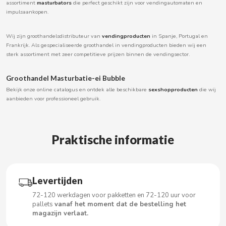
assortiment
masturbators
die perfect geschikt zijn voor vendingautomaten en
BOOMZA
impulsaankopen.
Wij zijn groothandelsdistributeur van
vendingproducten
in Spanje, Portugal en
BOP
Frankrijk. Als gespecialiseerde groothandel in vendingproducten bieden wij een
sterk assortiment met zeer competitieve prijzen binnen de vendingsector.
BORGES
Groothandel Masturbatie-ei Bubble
Bekijk onze online catalogus en ontdek alle beschikbare
sexshopproducten
die wij
BRETS
aanbieden voor professioneel gebruik.
BRILLANTE
Praktische informatie
BUBBALOO
BURMAR
Levertijden
72-120 werkdagen voor pakketten en 72-120 uur voor
C
pallets
vanaf het moment dat de bestelling het
magazijn verlaat.