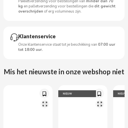
Pakketverzending voor bestellingen van
minder dan 70
CARRETILLA
kg
en palletverzending voor bestellingen die
dit gewicht
overschrijden
of erg volumineus zijn.
CASAMAYOR
CERDÁN CARAMELOS
Klantenservice
Onze klantenservice staat tot je beschikking van
07:00 uur
CHAMP HIGH
tot 18:00 uur.
CHEETOS
Mis het nieuwste in onze webshop niet
CHIPS AHOY
NIEUW
NIEUW
CHOCOLATES VALOR
CHUPA CHUPS
CIGALA