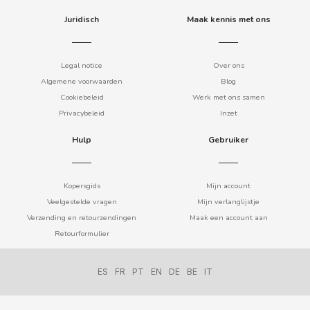
Juridisch
Maak kennis met ons
COOKIE POP & CANDY POP
COVAP
Legal notice
Over ons
Algemene voorwaarden
Blog
CRUSHIOUS
Cookiebeleid
Werk met ons samen
Privacybeleid
Inzet
CRUZCAMPO
Hulp
Gebruiker
CUÉTARA
Kopersgids
Mijn account
Veelgestelde vragen
Mijn verlanglijstje
CUEVAS
Verzending en retourzendingen
Maak een account aan
Retourformulier
CYCLONES CLEAR
ES
FR
PT
EN
DE
BE
IT
D