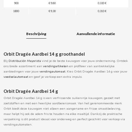
900
€ 9,60
0,320 €
BOOMZA
1800
€ 9,30
0,310 €
BOP
Beschrijving
Aanvullende informatie
BORGES
BRETS
Orbit Dragée Aardbei 14 g groothandel
Bij
Distribución Mayorista
vind je de beste kauwgom voor jouw onderneming. Ontdek
ons brede assortiment aan
vendingartikelen
en profiteer van aantrekkelijke
BRILLANTE
aanbiedingen voor jouw
vendingautomaat
. Kies Orbit Dragée Aardbei 14 g voor jouw
voedselautomaat
en geef je verkoop een extra impuls.
BUBBALOO
Orbit Dragée Aardbei 14 g
Orbit Dragée Aardbei 14 g is een verfrissende suikervrije kauwgom, gezoet met
BURMAR
zoetstoffen en met een heerlijke aardbeiensmaak. Van het gerenommeerde merk
Orbit biedt deze kauwgom niet alleen een aangename en frisse smaakbeleving,
maar helpt hij ook de adem fris te houden na elke maaltijd. Dankzij de praktische
C
verpakking is dit product ideaal voor onderweg en perfect geschikt voor verkoop via
vendingautomaten.