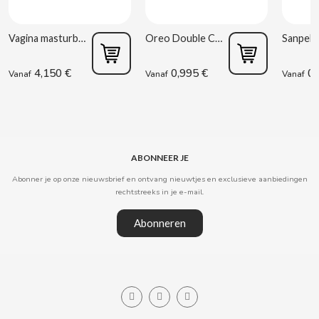
CLIPPER
Vagina masturbator Estela Galáctica
Oreo Double Cream 170 g
CLIX
4,150 €
0,995 €
0,
Vanaf
Vanaf
Vanaf
COCACOLA
CODAN
ABONNEER JE
Abonner je op onze nieuwsbrief en ontvang nieuwtjes en exclusieve aanbiedingen
COLA CAO
rechtstreeks in je e-mail.
Abonneren
COMO KOMO
CONGUITOS
CONTROL