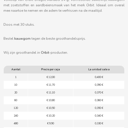
B
met zoetstoffen en aardbeiensmaak van het merk
Orbit
. Ideaal om overal
mee naartoe te nemen en de adem te verfrissen na de maaltijd.
Doos met 30 stuks.
Bestel
kauwgom
tegen de beste groothandelsprijs.
BALCONI
Wij zijn groothandel in
Orbit
-producten.
BALMY
Aantal
Precio por caja
La unidad sale a
BAZOOKA CANDY
1
€ 12,00
0,400 €
10
€ 11,70
0,390 €
BECO
20
€ 11,10
0,370 €
60
€ 10,80
0,360 €
BIANCHI VENDING
120
€ 10,50
0,350 €
240
€ 10,20
0,340 €
BIMBO-MARTINEZ
480
€ 9,90
0,330 €