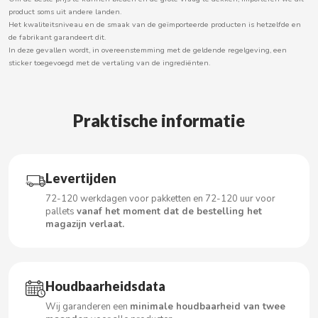
product soms uit andere landen.
Het kwaliteitsniveau en de smaak van de geïmporteerde producten is hetzelfde en
de fabrikant garandeert dit.
In deze gevallen wordt, in overeenstemming met de geldende regelgeving, een
CACAOLAT
sticker toegevoegd met de vertaling van de ingrediënten.
CADBURY
Praktische informatie
CAFÉ BONKA
CALVO
Levertijden
72-120 werkdagen voor pakketten en 72-120 uur voor
CAMPOFRIO
pallets
vanaf het moment dat de bestelling het
magazijn verlaat.
CANDELAS
CAPRIMO
Houdbaarheidsdata
Wij garanderen een
minimale houdbaarheid van twee