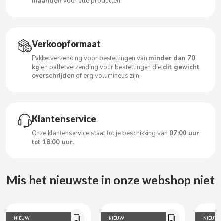
maanden
voor alle producten.
CARRETILLA
CASAMAYOR
Verkoopformaat
CERDÁN CARAMELOS
Pakketverzending voor bestellingen van
minder dan 70
kg
en palletverzending voor bestellingen die
dit gewicht
overschrijden
of erg volumineus zijn.
CHAMP HIGH
CHEETOS
Klantenservice
Onze klantenservice staat tot je beschikking van
07:00 uur
CHIPS AHOY
tot 18:00 uur.
CHOCOLATES VALOR
Mis het nieuwste in onze webshop niet
CHUPA CHUPS
CIGALA
NIEUW
NIEUW
NIEUW