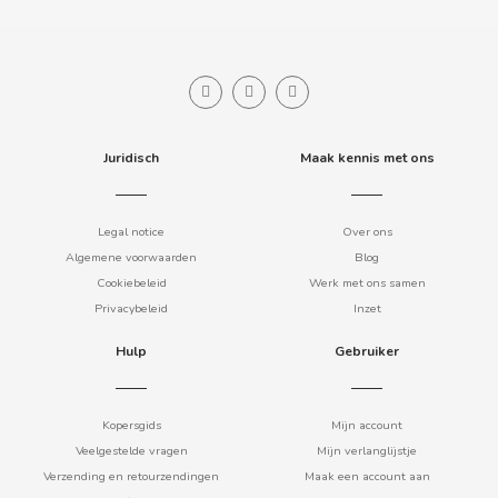
COOKIE POP & CANDY POP
COVAP
CRUSHIOUS
Juridisch
Maak kennis met ons
CRUZCAMPO
Legal notice
Over ons
Algemene voorwaarden
Blog
CUÉTARA
Cookiebeleid
Werk met ons samen
Privacybeleid
Inzet
CUEVAS
Hulp
Gebruiker
CYCLONES CLEAR
Kopersgids
Mijn account
D
Veelgestelde vragen
Mijn verlanglijstje
Verzending en retourzendingen
Maak een account aan