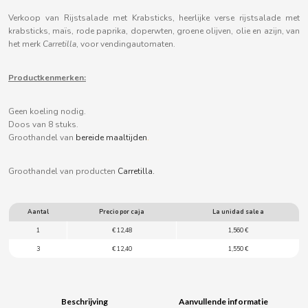
B
Verkoop van Rijstsalade met Krabsticks, heerlijke verse rijstsalade met
krabsticks, maïs, rode paprika, doperwten, groene olijven, olie en azijn, van
het merk
Carretilla
, voor vendingautomaten.
Productkenmerken:
BALCONI
Geen koeling nodig.
Doos van 8 stuks.
BALMY
Groothandel van
bereide maaltijden
.
Groothandel van producten
Carretilla.
BAZOOKA CANDY
BECO
Aantal
Precio por caja
La unidad sale a
1
€ 12,48
1,560 €
BIANCHI VENDING
3
€ 12,40
1,550 €
BIMBO-MARTINEZ
Beschrijving
Aanvullende informatie