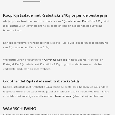
BOOMZA
Koop Rijstsalade met Krabsticks 240g tegen de beste prijs
BOP
Als je op zoek bent naar een distributeur van
Rijstsalade met Krabsticks 240g
,
vind
je bij DistribuciónMayorista.online de beste prijzen en gegarandeerde levering
binnen 48 uur.
BORGES
Dankzij de volumekortingen op onze website kun je veel besparen op je bestelling
BRETS
van Rijstsalade met Krabsticks 240g.
Wij distribueren producten van
Carretilla Salades
in heel Spanje, Frankrijk en
BRILLANTE
Portugal. De Rijstsalade met Krabsticks 240g in groothandel is een van de best
verkochte producten op onze website.
BUBBALOO
Groothandel Rijstsalade met Krabsticks 240g
Naast Rijstsalade met Krabsticks 240g tegen de beste prijs, hebben we ook andere
BURMAR
topproducten op onze website die je zeker interessant zult vinden. Neem een kijkje
en ontdek het volledige assortiment van
bereide maaltijden
dat wij aanbieden.
C
WAARSCHUWING
Om de beste prijs te kunnen bieden en de grote vraag te dekken, importeren we dit