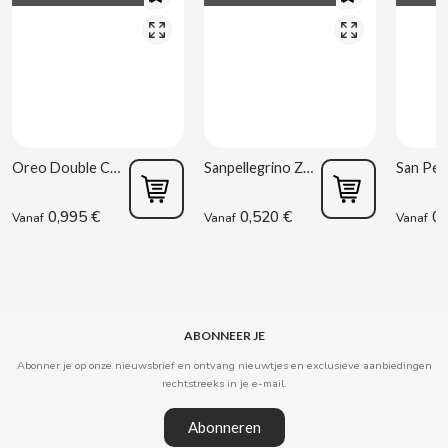
CLIPPER
CLIX
COCACOLA
Oreo Double Cream 170 g
Sanpellegrino Zure Sinaasappel 33 cl
CODAN
0,995 €
0,520 €
0,
Vanaf
Vanaf
Vanaf
COLA CAO
COMO KOMO
ABONNEER JE
Abonner je op onze nieuwsbrief en ontvang nieuwtjes en exclusieve aanbiedingen
CONGUITOS
rechtstreeks in je e-mail.
CONTROL
Abonneren