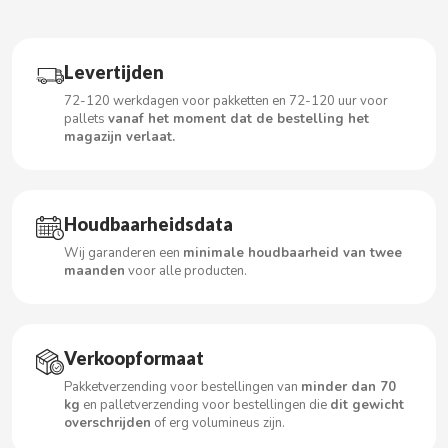
Levertijden
CACAOLAT
72-120 werkdagen voor pakketten en 72-120 uur voor
pallets
vanaf het moment dat de bestelling het
CADBURY
magazijn verlaat.
CAFÉ BONKA
Houdbaarheidsdata
CALVO
Wij garanderen een
minimale houdbaarheid van twee
maanden
voor alle producten.
CAMPOFRIO
CANDELAS
Verkoopformaat
Pakketverzending voor bestellingen van
minder dan 70
CAPRIMO
kg
en palletverzending voor bestellingen die
dit gewicht
overschrijden
of erg volumineus zijn.