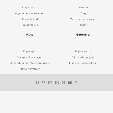
COOKIE POP & CANDY POP
Legal notice
Over ons
Algemene voorwaarden
Blog
Cookiebeleid
Werk met ons samen
COVAP
Privacybeleid
Inzet
CRUSHIOUS
Hulp
Gebruiker
CRUZCAMPO
Kopersgids
Mijn account
Veelgestelde vragen
Mijn verlanglijstje
CUÉTARA
Verzending en retourzendingen
Maak een account aan
Retourformulier
CUEVAS
ES
FR
PT
EN
DE
BE
IT
CYCLONES CLEAR
D