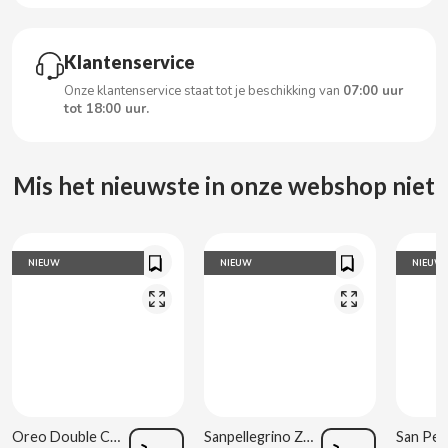
CARRETILLA
Klantenservice
CASAMAYOR
Onze klantenservice staat tot je beschikking van
07:00 uur
tot 18:00 uur.
CERDÁN CARAMELOS
CHAMP HIGH
Mis het nieuwste in onze webshop niet
CHEETOS
NIEUW
NIEUW
NIEUW
CHIPS AHOY
CHOCOLATES VALOR
CHUPA CHUPS
Oreo Double Cream 170 g
Sanpellegrino Zure Sinaasappel 33 cl
CIGALA