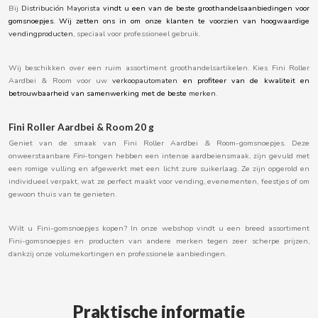
Bij
Distribución Mayorista
vindt u een van de beste groothandelsaanbiedingen voor
BOOMZA
gomsnoepjes. Wij zetten ons in om onze klanten te voorzien van hoogwaardige
vendingproducten
, speciaal voor professioneel gebruik.
BOP
Wij beschikken over een ruim assortiment groothandelsartikelen. Kies Fini Roller
Aardbei & Room voor uw
verkoopautomaten
en profiteer van de kwaliteit en
BORGES
betrouwbaarheid van samenwerking met de beste
merken
.
Fini Roller Aardbei & Room 20 g
BRETS
Geniet van de smaak van Fini Roller Aardbei & Room-gomsnoepjes. Deze
onweerstaanbare
Fini
-tongen hebben een intense aardbeiensmaak, zijn gevuld met
BRILLANTE
een romige vulling en afgewerkt met een licht zure suikerlaag. Ze zijn opgerold en
individueel verpakt, wat ze perfect maakt voor vending, evenementen, feestjes of om
gewoon thuis van te genieten.
BUBBALOO
Wilt u Fini-gomsnoepjes kopen? In onze webshop vindt u een breed assortiment
Fini-gomsnoepjes en producten van andere merken tegen zeer scherpe prijzen,
BURMAR
dankzij onze volumekortingen en professionele aanbiedingen.
C
Praktische informatie