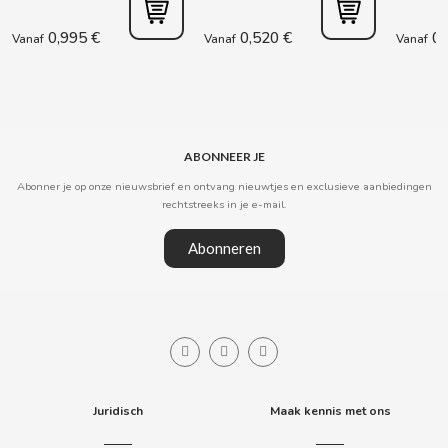
0,995 €
0,520 €
0,
Vanaf
Vanaf
Vanaf
CLIPPER
CLIX
COCACOLA
ABONNEER JE
Abonner je op onze nieuwsbrief en ontvang nieuwtjes en exclusieve aanbiedingen
rechtstreeks in je e-mail.
CODAN
Abonneren
COLA CAO
COMO KOMO
CONGUITOS
Juridisch
Maak kennis met ons
CONTROL