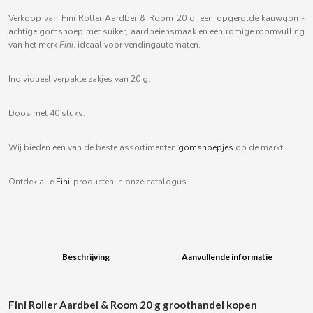
B
Verkoop van Fini Roller Aardbei & Room 20 g, een opgerolde kauwgom-
achtige gomsnoep met suiker, aardbeiensmaak en een romige roomvulling
van het merk
Fini
, ideaal voor vendingautomaten.
Individueel verpakte zakjes van 20 g.
BALCONI
Doos met 40 stuks.
BALMY
Wij bieden een van de beste assortimenten
gomsnoepjes
op de markt.
BAZOOKA CANDY
Ontdek alle
Fini
-producten in onze catalogus.
BECO
BIANCHI VENDING
Beschrijving
Aanvullende informatie
BIMBO-MARTINEZ
Fini Roller Aardbei & Room 20 g groothandel kopen