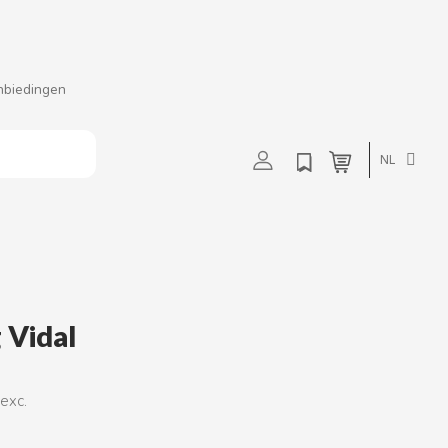
nbiedingen
t
u
v
w
NL
 Vidal
 exc.