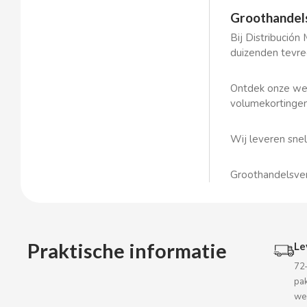
BOP
Groothandels
Bij Distribución
BORGES
duizenden tevre
BRETS
Ontdek onze web
volumekortingen 
BRILLANTE
Wij leveren snel
BUBBALOO
Groothandelsver
BURMAR
C
Praktische informatie
Le
72
pa
we