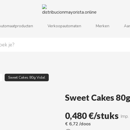
Automaatproducten
Verkoopautomaten
Merken
Aa
j
k
l
m
n
o
p
q
r
s
Sweet Cakes 80g Vidal
Sweet Cakes 80g
0,480 €/stuks
Imp.
€ 6,72 /doos