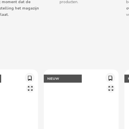
t moment dat de
producten.
b
stelling het magazijn
o
laat.
v
NIEUW