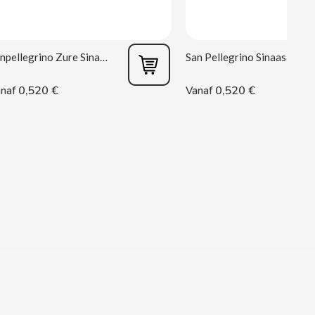
Sanpellegrino Zure Sinaasappel 33 cl
San Pellegrino Sinaasappel 33 cl
0,520 €
0,520 €
naf
Vanaf