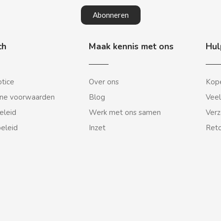
Abonneren
ch
Maak kennis met ons
Hul
otice
Over ons
Kope
ne voorwaarden
Blog
Veel
eleid
Werk met ons samen
Verz
beleid
Inzet
Reto