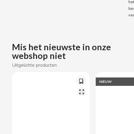
he
CACAOLAT
be
ver
CADBURY
CAFÉ BONKA
Mis het nieuwste in onze
webshop niet
CALVO
Uitgelichte producten
CAMPOFRIO
NIEUW
CANDELAS
CAPRIMO
CARRETILLA