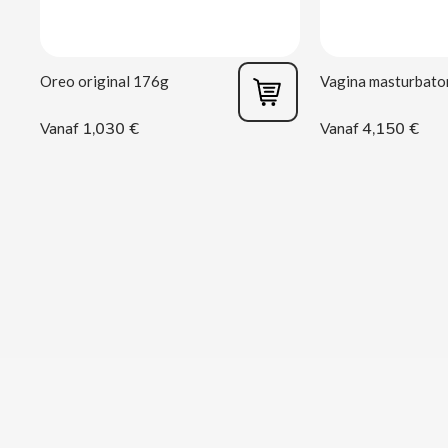
CASAMAYOR
CERDÁN CARAMELOS
Oreo original 176g
CHAMP HIGH
1,030 €
4,150 €
Vanaf
Vanaf
CHEETOS
CHIPS AHOY
CHOCOLATES VALOR
CHUPA CHUPS
CIGALA
CLIPPER