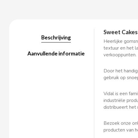
BALCONI
Sweet Cakes 
Beschrijving
Heerlijke gomsn
BALMY
textuur en het l
Aanvullende informatie
verkooppunten.
BAZOOKA CANDY
Door het handig
BECO
gebruik op snoep
BIANCHI VENDING
Vidal is een fam
industriële pro
distribueert het
BIMBO-MARTINEZ
Bezoek onze onl
BOOMZA
producten van h