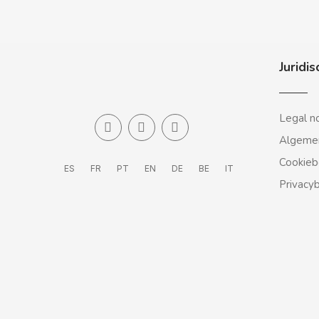
CLIX
Juridis
COCACOLA
CODAN
Legal n
Algeme
COLA CAO
Cookieb
ES
FR
PT
EN
DE
BE
IT
Privacy
COMO KOMO
CONGUITOS
CONTROL
COOKIE POP & CANDY POP