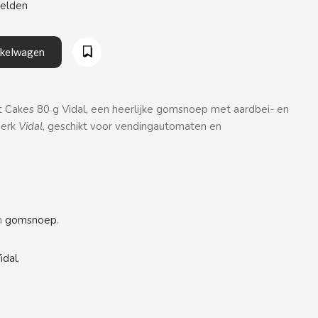
eelden
nkelwagen
Cakes 80 g Vidal, een heerlijke gomsnoep met aardbei- en
merk
Vidal
, geschikt voor vendingautomaten en
n
gomsnoep
.
idal
.