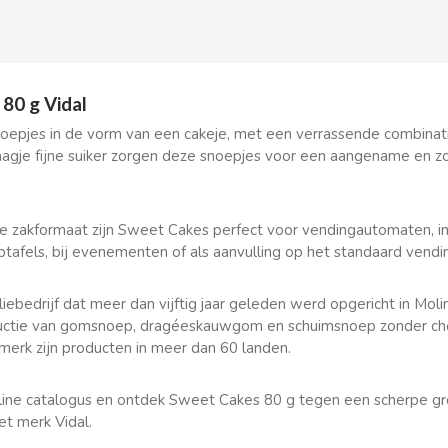
80 g Vidal
oepjes in de vorm van een cakeje, met een verrassende combinat
aagje fijne suiker zorgen deze snoepjes voor een aangename en zo
e zakformaat zijn Sweet Cakes perfect voor vendingautomaten, im
tafels, bij evenementen of als aanvulling op het standaard vendi
iliebedrijf dat meer dan vijftig jaar geleden werd opgericht in Mol
ductie van gomsnoep, dragéeskauwgom en schuimsnoep zonder choco
 merk zijn producten in meer dan 60 landen.
ine catalogus en ontdek Sweet Cakes 80 g tegen een scherpe gro
et merk Vidal.