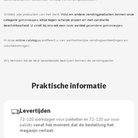
BOOMZA
Ontdek alle producten van het merk
Vidal
en andere vendingproducten binnen onze
categorie
gomsnoepjes
, altijd tegen scherpe prijzen en met constante
BOP
beschikbaarheid. U vindt bij ons ook een ruim aanbod
gezondere gomsnoepjes
.
BORGES
In onze
online catalogus
profiteert u van aantrekkelijke vendingaanbiedingen en
volumekortingen.
BRETS
Wij behoren tot de best beoordeelde bedrijven binnen de vendingsector.
BRILLANTE
Praktische informatie
BUBBALOO
BURMAR
Levertijden
72-120 werkdagen voor pakketten en 72-120 uur voor
C
pallets
vanaf het moment dat de bestelling het
magazijn verlaat.