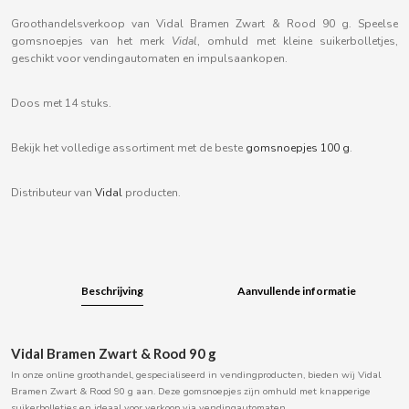
B
Groothandelsverkoop van Vidal Bramen Zwart & Rood 90 g. Speelse
gomsnoepjes van het merk
Vidal
, omhuld met kleine suikerbolletjes,
geschikt voor vendingautomaten en impulsaankopen.
Doos met 14 stuks.
BALCONI
Bekijk het volledige assortiment met de beste
gomsnoepjes 100 g
.
BALMY
Distributeur van
Vidal
producten.
BAZOOKA CANDY
BECO
Beschrijving
Aanvullende informatie
BIANCHI VENDING
Vidal Bramen Zwart & Rood 90 g
In onze online groothandel, gespecialiseerd in vendingproducten, bieden wij Vidal
BIMBO-MARTINEZ
Bramen Zwart & Rood 90 g aan. Deze gomsnoepjes zijn omhuld met knapperige
suikerbolletjes en ideaal voor verkoop via vendingautomaten.