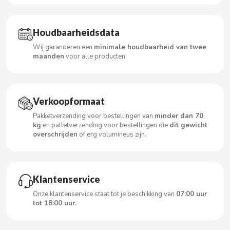
Houdbaarheidsdata
CACAOLAT
Wij garanderen een
minimale houdbaarheid van twee
maanden
voor alle producten.
CADBURY
CAFÉ BONKA
Verkoopformaat
Pakketverzending voor bestellingen van
minder dan 70
CALVO
kg
en palletverzending voor bestellingen die
dit gewicht
overschrijden
of erg volumineus zijn.
CAMPOFRIO
CANDELAS
Klantenservice
Onze klantenservice staat tot je beschikking van
07:00 uur
tot 18:00 uur.
CAPRIMO