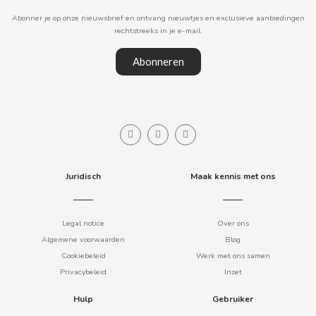
Abonner je op onze nieuwsbrief en ontvang nieuwtjes en exclusieve aanbiedingen
CLIPPER
rechtstreeks in je e-mail.
Abonneren
CLIX
COCACOLA
CODAN
Juridisch
Maak kennis met ons
COLA CAO
COMO KOMO
Legal notice
Over ons
Algemene voorwaarden
Blog
Cookiebeleid
Werk met ons samen
CONGUITOS
Privacybeleid
Inzet
CONTROL
Hulp
Gebruiker