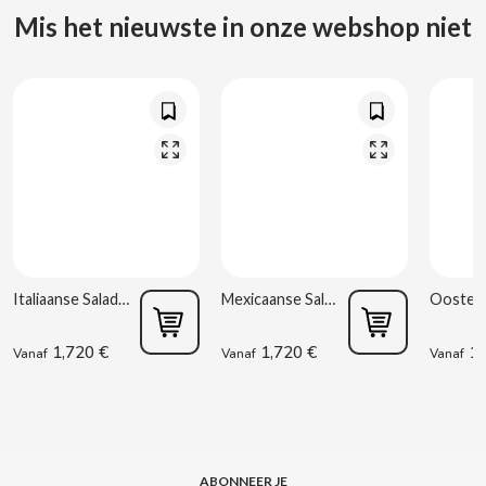
CARRETILLA
Mis het nieuwste in onze webshop niet
CASAMAYOR
CERDÁN CARAMELOS
CHAMP HIGH
CHEETOS
Italiaanse Salade 220 g Rianxeira
Mexicaanse Salade 220 g Rianxeira
CHIPS AHOY
1,720 €
1,720 €
1,
Vanaf
Vanaf
Vanaf
CHOCOLATES VALOR
CHUPA CHUPS
CIGALA
ABONNEER JE