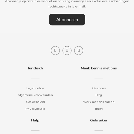
Abonner je op onze nieuwsbrief en ontvang nieuwtjes en exclusieve aanbiedingen
rechtstreeks in je e-mail.
COOKIE POP & CANDY POP
Abonneren
COVAP
CRUSHIOUS
CRUZCAMPO
Juridisch
Maak kennis met ons
CUÉTARA
Legal notice
Over ons
CUEVAS
Algemene voorwaarden
Blog
Cookiebeleid
Werk met ons samen
CYCLONES CLEAR
Privacybeleid
Inzet
D
Hulp
Gebruiker