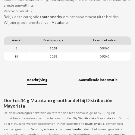
B
snelle aanvulling.
Verkoop per stuk.
Bekijk onze categorie
zoute snacks
om het assortiment uit te breiden.
Wij zijn groothandelaar van
Matutano
.
Aantal
Precio por caja
La unidad sale a
BALCONI
1
€ 0,54
0,540 €
84
€ 0,52
0,520 €
BALMY
BAZOOKA CANDY
Beschrijving
Aanvullende informatie
BECO
Doritos 44 g Matutano groothandel bij Distribución
Mayorista
BIANCHI VENDING
De snackcatalogus richt zich op referenties met eenvoudige aanvulling en
individuele formaten voor directe consumptie. Bij
Distribución Mayorista
kan Doritos
44 g Matutano worden opgenomen in het assortiment
zoute snacks
, binnen een
BIMBO-MARTINEZ
aanbod gericht op
Vendingautomaten
en
snackautomaten
. Het is een geschikte
referentie voor impulspunten, kantoren en zelfbedieningsruimtes waar compacte