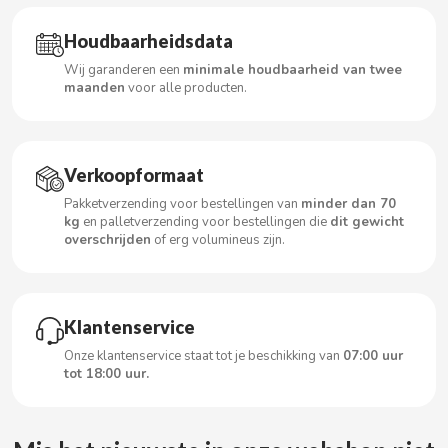
CARRETILLA
Houdbaarheidsdata
CASAMAYOR
Wij garanderen een
minimale houdbaarheid van twee
maanden
voor alle producten.
CERDÁN CARAMELOS
CHAMP HIGH
Verkoopformaat
Pakketverzending voor bestellingen van
minder dan 70
kg
en palletverzending voor bestellingen die
dit gewicht
CHEETOS
overschrijden
of erg volumineus zijn.
CHIPS AHOY
Klantenservice
CHOCOLATES VALOR
Onze klantenservice staat tot je beschikking van
07:00 uur
tot 18:00 uur.
CHUPA CHUPS
CIGALA