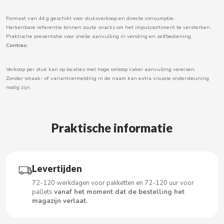
Formaat van 44 g geschikt voor stuksverkoop en directe consumptie.
Herkenbare referentie binnen zoute snacks om het impulssortiment te versterken.
Praktische presentatie voor snelle aanvulling in vending en zelfbediening.
CACAOLAT
Contras:
CADBURY
Verkoop per stuk kan op locaties met hoge omloop vaker aanvulling vereisen.
Zonder smaak- of variantvermelding in de naam kan extra visuele ondersteuning
nodig zijn.
CAFÉ BONKA
CALVO
Praktische informatie
CAMPOFRIO
Levertijden
CANDELAS
72-120 werkdagen voor pakketten en 72-120 uur voor
pallets
vanaf het moment dat de bestelling het
CAPRIMO
magazijn verlaat.