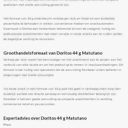
producten met snelle aanvulling gewenst zijn.
BOOMZA
Het formaat van 44 g ondersteunt verkoop per stuk en helpt om een duidelijke
BOP
presentatie te behouden in rekken, convenience-hoeken en snackautomaten.
Daarnaast is Doritos een herkenbare referentie binnen de categorie, nuttig om
professionele assortimenten met meer variatie in zoute snacks aan te vullen zonder
BORGES
de dagelijkse werking te verzwaren.
BRETS
Groothandelsformaat van Doritos 44 g Matutano
Verkoop per stuk maakt het eenvoudiger om het assortiment aan te passen aan het
verbruik van elke locatie en om het product op te nemen in impulsaanbiedingen. Dit
BRILLANTE
formaat is ook nuttig voor operatoren die de aanvulling flexibeler willen beheren in
omgevingen met snelle consumptie.
BUBBALOO
Als zoute snack in een formaat van 44 g past het goed in verkooppunten waar een
duidelijk aanbod voor directe aankoop en eenvoudig stockbeheer belangrijk zijn.
BURMAR
Daardoor is het een goede aanvulling op compacte assortimenten in vending,
convenience retail en pauzeruimtes.
C
Expertadvies over Doritos 44 g Matutano
Pros: