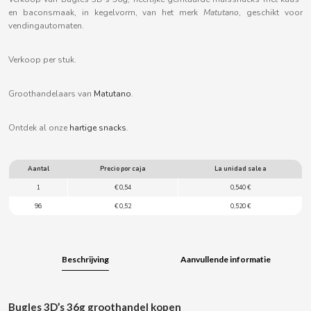
B
en baconsmaak, in kegelvorm, van het merk
Matutano
, geschikt voor
vendingautomaten.
Verkoop per stuk.
Groothandelaars van
Matutano
.
BALCONI
Ontdek al onze
hartige snacks
.
BALMY
Aantal
Precio por caja
La unidad sale a
BAZOOKA CANDY
1
€ 0,54
0,540 €
96
€ 0,52
0,520 €
BECO
BIANCHI VENDING
Beschrijving
Aanvullende informatie
BIMBO-MARTINEZ
Bugles 3D’s 36g groothandel kopen