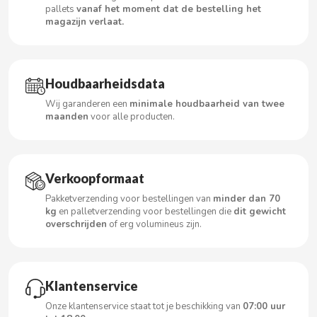
pallets
vanaf het moment dat de bestelling het
magazijn verlaat.
CACAOLAT
Houdbaarheidsdata
CADBURY
Wij garanderen een
minimale houdbaarheid van twee
maanden
voor alle producten.
CAFÉ BONKA
CALVO
Verkoopformaat
Pakketverzending voor bestellingen van
minder dan 70
CAMPOFRIO
kg
en palletverzending voor bestellingen die
dit gewicht
overschrijden
of erg volumineus zijn.
CANDELAS
CAPRIMO
Klantenservice
Onze klantenservice staat tot je beschikking van
07:00 uur