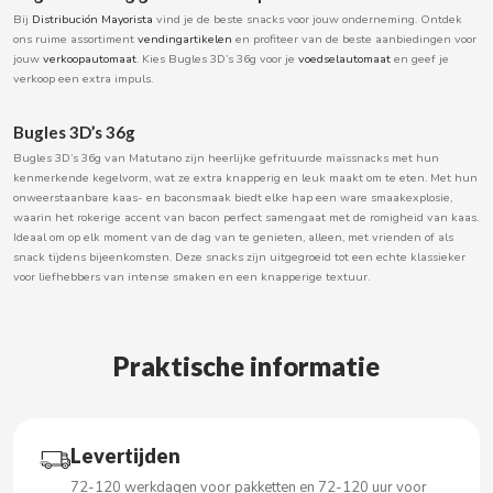
Bij
Distribución Mayorista
vind je de beste snacks voor jouw onderneming. Ontdek
BOOMZA
ons ruime assortiment
vendingartikelen
en profiteer van de beste aanbiedingen voor
jouw
verkoopautomaat
. Kies Bugles 3D’s 36g voor je
voedselautomaat
en geef je
verkoop een extra impuls.
BOP
Bugles 3D’s 36g
BORGES
Bugles 3D’s 36g van Matutano zijn heerlijke gefrituurde maïssnacks met hun
kenmerkende kegelvorm, wat ze extra knapperig en leuk maakt om te eten. Met hun
onweerstaanbare kaas- en baconsmaak biedt elke hap een ware smaakexplosie,
BRETS
waarin het rokerige accent van bacon perfect samengaat met de romigheid van kaas.
Ideaal om op elk moment van de dag van te genieten, alleen, met vrienden of als
snack tijdens bijeenkomsten. Deze snacks zijn uitgegroeid tot een echte klassieker
BRILLANTE
voor liefhebbers van intense smaken en een knapperige textuur.
BUBBALOO
Praktische informatie
BURMAR
C
Levertijden
72-120 werkdagen voor pakketten en 72-120 uur voor