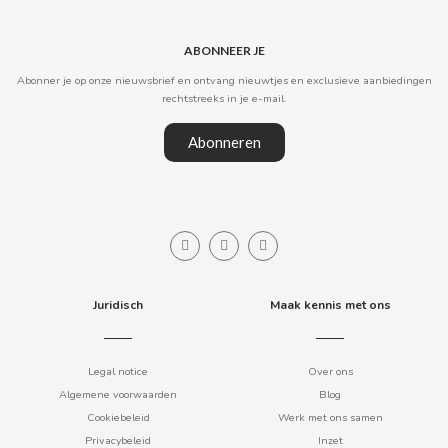
CLIPPER
ABONNEER JE
Abonner je op onze nieuwsbrief en ontvang nieuwtjes en exclusieve aanbiedingen
CLIX
rechtstreeks in je e-mail.
Abonneren
COCACOLA
CODAN
COLA CAO
Juridisch
Maak kennis met ons
COMO KOMO
CONGUITOS
Legal notice
Over ons
Algemene voorwaarden
Blog
Cookiebeleid
Werk met ons samen
CONTROL
Privacybeleid
Inzet