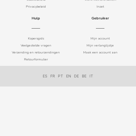
Spaanse torreznos groothandel
Privacybeleid
Inzet
ADRIEN LASTIC
Sappen en smoothies
Masturbators
Zoute snacks
Hulp
Gebruiker
Cashewnoten groothandel
Vibrators
ALEDA
Parafarmacie
Kopersgids
Mijn account
ABS
ALIVE
Veelgestelde vragen
Mijn verlanglijstje
Seksshop
Verzending en retourzendingen
Maak een account aan
AMSTEL
Retourformulier
Vending Rookartikelen
AQUARIUS
ES
FR
PT
EN
DE
BE
IT
Vending Verbruiksartikelen
ARRUABARRENA
ARTIACH - CUÉTARA
ASINEZ