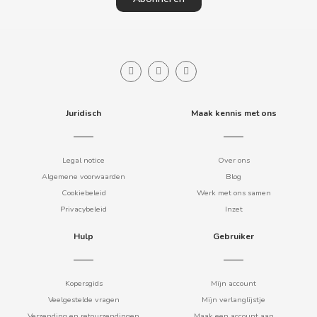
COOKIE POP & CANDY POP
COVAP
CRUSHIOUS
Juridisch
Maak kennis met ons
CRUZCAMPO
Legal notice
Over ons
CUÉTARA
Algemene voorwaarden
Blog
Cookiebeleid
Werk met ons samen
Privacybeleid
Inzet
CUEVAS
Hulp
Gebruiker
CYCLONES CLEAR
D
Kopersgids
Mijn account
Veelgestelde vragen
Mijn verlanglijstje
Verzending en retourzendingen
Maak een account aan