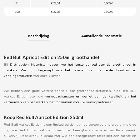
81
€ 23,04
0,960 €
BOOMZA
108
€ 22,08
0,920 €
BOP
Beschrijving
Aanvullende informatie
BORGES
BRETS
Red Bull Apricot Edition 250ml groothandel
Bij
Distribución Mayorista
hebben we het beste aanbod voor de groothandel in
dranken. We zijn toegewijd aan het leveren van de beste kwaliteit in
BRILLANTE
vendingproducten
voor onze klanten.
BUBBALOO
We hebben een grote verscheidenheid aan groothandelsartikelen. Kies Red Bull
Apricot Edition voor uw
verkoopautomaten
en geniet van de kwaliteit en het
vertrouwen van het werken met topmerken voor uw
verkoopautomaat
.
BURMAR
Koop Red Bull Apricot Edition 250ml
C
Red Bull Apricot Edition is een limited edition van de beroemde energiedrank die de
originele Red Bull-smaak combineert met heerlijke abrikoos- en aardbeiensmaak,
suikervrij. Deze drank is ideaal voor wie een energieboost zoekt met een zachte en