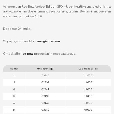
B
Verkoop van Red Bull Apricot Edition 250 ml, een heerlijke energiedrank met
abrikozen- en aardbeiensmaak. Bevat cafeïne, taurine, B-vitaminen, suiker en
water van het merk
Red Bull
.
Doos met 24 stuks.
BALCONI
Wij zijn groothandel in
energiedranken
.
BALMY
Ontdek alle
Red Bull
-producten in onze catalogus.
BAZOOKA CANDY
Aantal
Precio por caja
La unidad sale a
1
€ 26,40
1,100 €
BECO
3
€ 25,92
1,080 €
6
€ 25,44
1,060 €
BIANCHI VENDING
12
€ 24,96
1,040 €
27
€ 24,48
1,020 €
BIMBO-MARTINEZ
54
€ 23,52
0,980 €