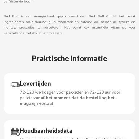
verfrissende touch.
Red Bull is een energiedrank geproduceerd door Red Bull GmbH. Het bevat
ingrediënten zoals taurine, glucuronolacton en cafeïne, die helpen de fysieke en
CACAOLAT
mentale prestaties te verbeteren. Het bevat ook essentiële vitamines voor
verschillende metabolische processen.
CADBURY
Praktische informatie
CAFÉ BONKA
CALVO
Levertijden
CAMPOFRIO
72-120 werkdagen voor pakketten en 72-120 uur voor
pallets
vanaf het moment dat de bestelling het
magazijn verlaat.
CANDELAS
CAPRIMO
Houdbaarheidsdata