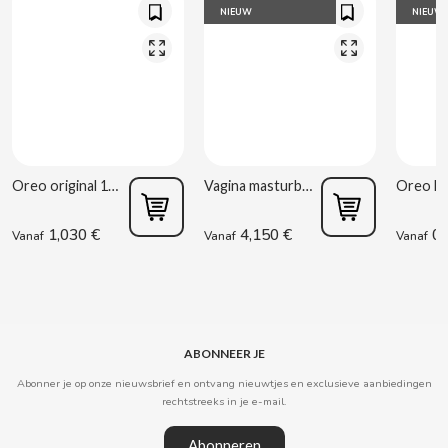
NIEUW
NIEUW
CLIPPER
CLIX
COCACOLA
Oreo original 176g
Vagina masturbator Estela Galáctica
CODAN
1,030 €
4,150 €
0,
Vanaf
Vanaf
Vanaf
COLA CAO
COMO KOMO
ABONNEER JE
CONGUITOS
Abonner je op onze nieuwsbrief en ontvang nieuwtjes en exclusieve aanbiedingen
rechtstreeks in je e-mail.
CONTROL
Abonneren