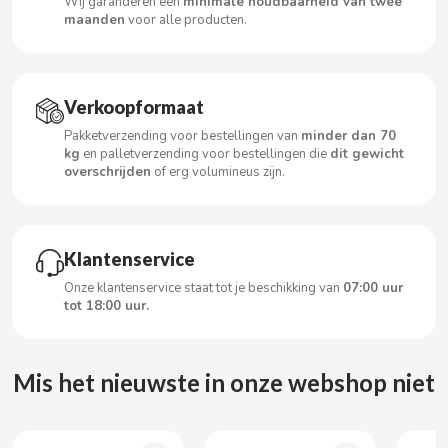
Wij garanderen een
minimale houdbaarheid van twee
CARRETILLA
maanden
voor alle producten.
CASAMAYOR
Verkoopformaat
CERDÁN CARAMELOS
Pakketverzending voor bestellingen van
minder dan 70
kg
en palletverzending voor bestellingen die
dit gewicht
CHAMP HIGH
overschrijden
of erg volumineus zijn.
CHEETOS
Klantenservice
CHIPS AHOY
Onze klantenservice staat tot je beschikking van
07:00 uur
tot 18:00 uur.
CHOCOLATES VALOR
Mis het nieuwste in onze webshop niet
CHUPA CHUPS
CIGALA