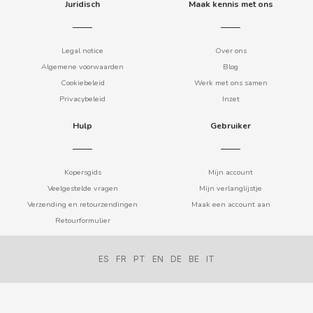
Juridisch
Maak kennis met ons
COOKIE POP & CANDY POP
Legal notice
Over ons
COVAP
Algemene voorwaarden
Blog
Cookiebeleid
Werk met ons samen
CRUSHIOUS
Privacybeleid
Inzet
Hulp
Gebruiker
CRUZCAMPO
CUÉTARA
Kopersgids
Mijn account
Veelgestelde vragen
Mijn verlanglijstje
Verzending en retourzendingen
Maak een account aan
CUEVAS
Retourformulier
CYCLONES CLEAR
ES
FR
PT
EN
DE
BE
IT
D