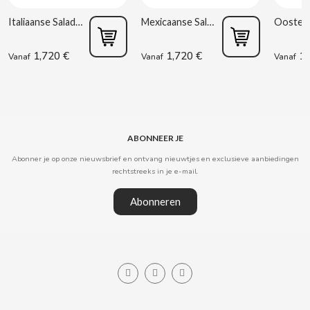
Italiaanse Salade 220 g Rianxeira
Mexicaanse Salade 220 g Rianxeira
CLIPPER
1,720 €
1,720 €
1,
Vanaf
Vanaf
Vanaf
CLIX
COCACOLA
ABONNEER JE
CODAN
Abonner je op onze nieuwsbrief en ontvang nieuwtjes en exclusieve aanbiedingen
rechtstreeks in je e-mail.
COLA CAO
Abonneren
COMO KOMO
CONGUITOS
CONTROL