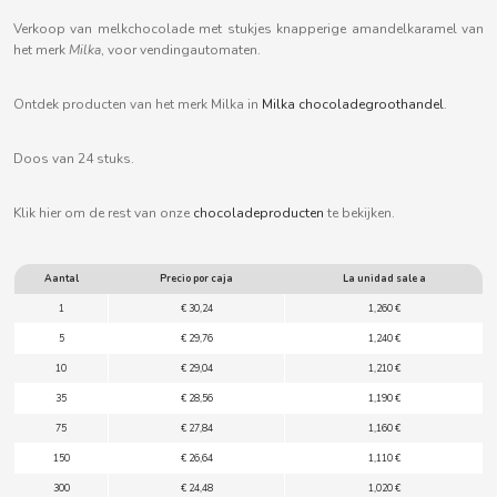
B
Verkoop van melkchocolade met stukjes knapperige amandelkaramel van
het merk
Milka
, voor vendingautomaten.
Ontdek producten van het merk Milka in
Milka chocoladegroothandel
.
BALCONI
Doos van 24 stuks.
Klik hier om de rest van onze
chocoladeproducten
te bekijken.
BALMY
BAZOOKA CANDY
Aantal
Precio por caja
La unidad sale a
1
€ 30,24
1,260 €
BECO
5
€ 29,76
1,240 €
10
€ 29,04
1,210 €
BIANCHI VENDING
35
€ 28,56
1,190 €
75
€ 27,84
1,160 €
BIMBO-MARTINEZ
150
€ 26,64
1,110 €
300
€ 24,48
1,020 €