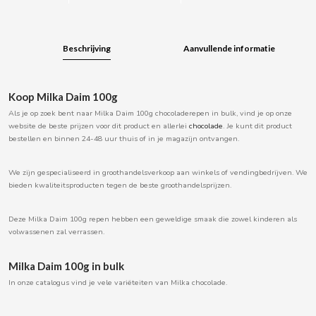
BOOMZA
Beschrijving
Aanvullende informatie
BOP
BORGES
Koop Milka Daim 100g
Als je op zoek bent naar Milka Daim 100g chocoladerepen in bulk, vind je op onze
website de beste prijzen voor dit product en allerlei
chocolade
. Je kunt dit product
BRETS
bestellen en binnen 24-48 uur thuis of in je magazijn ontvangen.
BRILLANTE
We zijn gespecialiseerd in groothandelsverkoop aan winkels of vendingbedrijven. We
bieden kwaliteitsproducten tegen de beste groothandelsprijzen.
BUBBALOO
Deze Milka Daim 100g repen hebben een geweldige smaak die zowel kinderen als
volwassenen zal verrassen.
BURMAR
Milka Daim 100g in bulk
C
In onze catalogus vind je vele variëteiten van Milka chocolade.