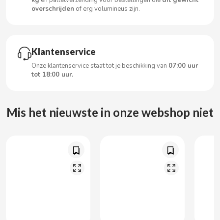
kg
en palletverzending voor bestellingen die
dit gewicht
CARRETILLA
overschrijden
of erg volumineus zijn.
CASAMAYOR
Klantenservice
CERDÁN CARAMELOS
Onze klantenservice staat tot je beschikking van
07:00 uur
tot 18:00 uur.
CHAMP HIGH
CHEETOS
Mis het nieuwste in onze webshop niet
CHIPS AHOY
CHOCOLATES VALOR
CHUPA CHUPS
CIGALA