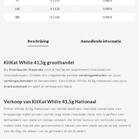
70
€ 13,92
0,580 €
BOOMZA
140
€ 13,20
0,550 €
280
€ 12,00
0,500 €
BOP
BORGES
Beschrijving
Aanvullende informatie
BRETS
KitKat White 41,5g groothandel
Bij
Distribución Mayorista
vind je het beste assortiment chocolades en
BRILLANTE
chocoladerepen. Ontdek ons uitgebreide aanbod
vendingproducten
om jouw
vendingautomaten
te bevoorraden. Kies KitKat White 41,5g Nationaal voor jouw
snackautomaat
en geef je verkoop een boost.
BUBBALOO
Verkoop van KitKat White 41,5g Nationaal
BURMAR
KitKat White 41,5g Nationaal van Nestlé biedt een heerlijke combinatie van
knapperige wafel en een zachte laag witte chocolade. Deze mix is perfect voor
liefhebbers van zoete en romige smaken. De lichte textuur en verfijnde coating
C
maken elke hap tot een genietmoment. Ideaal voor een zoete pauze op elk moment
van de dag, om alleen van te genieten of om te delen.