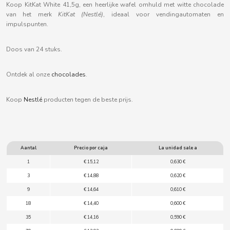
Koop KitKat White 41,5g, een heerlijke wafel omhuld met witte chocolade
B
van het merk
KitKat (Nestlé)
, ideaal voor vendingautomaten en
impulspunten.
Doos van 24 stuks.
BALCONI
Ontdek al onze
chocolades
.
Koop
Nestlé
producten tegen de beste prijs.
BALMY
BAZOOKA CANDY
Aantal
Precio por caja
La unidad sale a
BECO
1
€ 15,12
0,630 €
3
€ 14,88
0,620 €
BIANCHI VENDING
9
€ 14,64
0,610 €
18
€ 14,40
0,600 €
BIMBO-MARTINEZ
35
€ 14,16
0,590 €