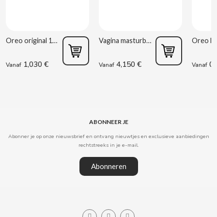
CLIPPER
Oreo original 176g
Vagina masturbator Estela Galáctica
CLIX
1,030 €
4,150 €
0,
Vanaf
Vanaf
Vanaf
COCACOLA
CODAN
ABONNEER JE
COLA CAO
Abonner je op onze nieuwsbrief en ontvang nieuwtjes en exclusieve aanbiedingen
rechtstreeks in je e-mail.
COMO KOMO
Abonneren
CONGUITOS
CONTROL