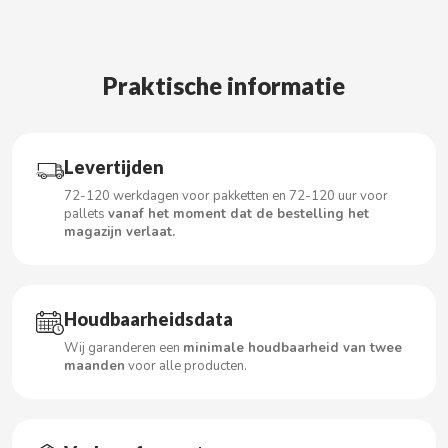
CACAOLAT
Praktische informatie
CADBURY
Levertijden
CAFÉ BONKA
72-120 werkdagen voor pakketten en 72-120 uur voor
pallets
vanaf het moment dat de bestelling het
magazijn verlaat.
CALVO
CAMPOFRIO
Houdbaarheidsdata
CANDELAS
Wij garanderen een
minimale houdbaarheid van twee
maanden
voor alle producten.
CAPRIMO