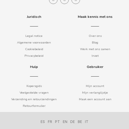
COOKIE POP & CANDY POP
Juridisch
Maak kennis met ons
COVAP
Legal notice
Over ons
CRUSHIOUS
Algemene voorwaarden
Blog
Cookiebeleid
Werk met ons samen
CRUZCAMPO
Privacybeleid
Inzet
Hulp
Gebruiker
CUÉTARA
CUEVAS
Kopersgids
Mijn account
Veelgestelde vragen
Mijn verlanglijstje
Verzending en retourzendingen
Maak een account aan
CYCLONES CLEAR
Retourformulier
D
ES
FR
PT
EN
DE
BE
IT