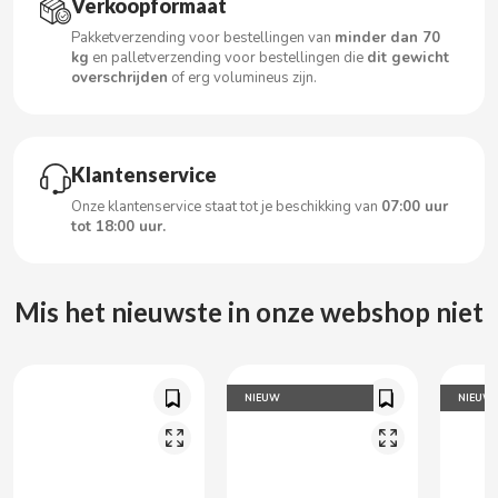
Verkoopformaat
CARRETILLA
Pakketverzending voor bestellingen van
minder dan 70
kg
en palletverzending voor bestellingen die
dit gewicht
CASAMAYOR
overschrijden
of erg volumineus zijn.
CERDÁN CARAMELOS
Klantenservice
CHAMP HIGH
Onze klantenservice staat tot je beschikking van
07:00 uur
tot 18:00 uur.
CHEETOS
Mis het nieuwste in onze webshop niet
CHIPS AHOY
CHOCOLATES VALOR
NIEUW
NIEUW
CHUPA CHUPS
CIGALA