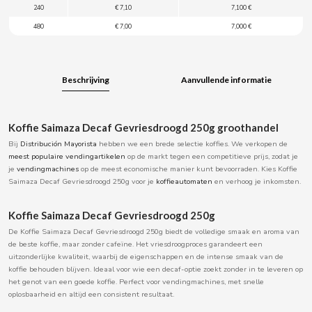
240
€ 7,10
7,100 €
BOOMZA
480
€ 7,00
7,000 €
BOP
Beschrijving
Aanvullende informatie
BORGES
BRETS
Koffie Saimaza Decaf Gevriesdroogd 250g groothandel
Bij
Distribución Mayorista
hebben we een brede selectie koffies. We verkopen de
meest populaire vendingartikelen
op de markt tegen een competitieve prijs, zodat je
BRILLANTE
je
vendingmachines
op de meest economische manier kunt bevoorraden. Kies Koffie
Saimaza Decaf Gevriesdroogd 250g voor je
koffieautomaten
en verhoog je inkomsten.
BUBBALOO
Koffie Saimaza Decaf Gevriesdroogd 250g
De Koffie Saimaza Decaf Gevriesdroogd 250g biedt de volledige smaak en aroma van
BURMAR
de beste koffie, maar zonder cafeïne. Het vriesdroogproces garandeert een
uitzonderlijke kwaliteit, waarbij de eigenschappen en de intense smaak van de
koffie behouden blijven. Ideaal voor wie een decaf-optie zoekt zonder in te leveren op
C
het genot van een goede koffie. Perfect voor vendingmachines, met snelle
oplosbaarheid en altijd een consistent resultaat.