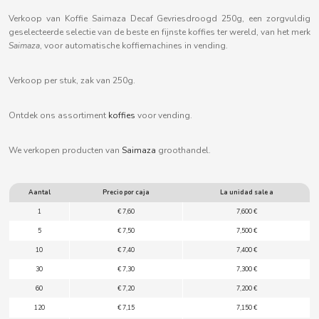
B
Verkoop van Koffie Saimaza Decaf Gevriesdroogd 250g, een zorgvuldig
geselecteerde selectie van de beste en fijnste koffies ter wereld, van het merk
Saimaza
, voor automatische koffiemachines in vending.
Verkoop per stuk, zak van 250g.
BALCONI
Ontdek ons assortiment
koffies
voor vending.
BALMY
We verkopen producten van
Saimaza
groothandel.
BAZOOKA CANDY
Aantal
Precio por caja
La unidad sale a
1
€ 7,60
7,600 €
BECO
5
€ 7,50
7,500 €
10
€ 7,40
7,400 €
BIANCHI VENDING
30
€ 7,30
7,300 €
60
€ 7,20
7,200 €
BIMBO-MARTINEZ
120
€ 7,15
7,150 €