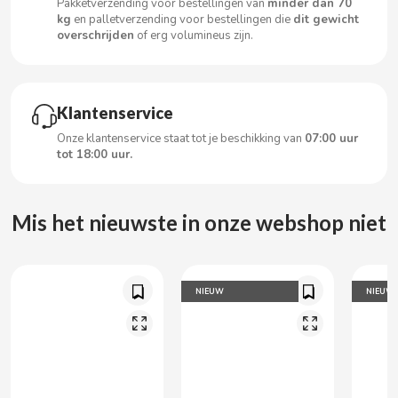
Pakketverzending voor bestellingen van
minder dan 70
CARRETILLA
kg
en palletverzending voor bestellingen die
dit gewicht
overschrijden
of erg volumineus zijn.
CASAMAYOR
CERDÁN CARAMELOS
Klantenservice
Onze klantenservice staat tot je beschikking van
07:00 uur
CHAMP HIGH
tot 18:00 uur.
CHEETOS
Mis het nieuwste in onze webshop niet
CHIPS AHOY
CHOCOLATES VALOR
NIEUW
NIEUW
CHUPA CHUPS
CIGALA