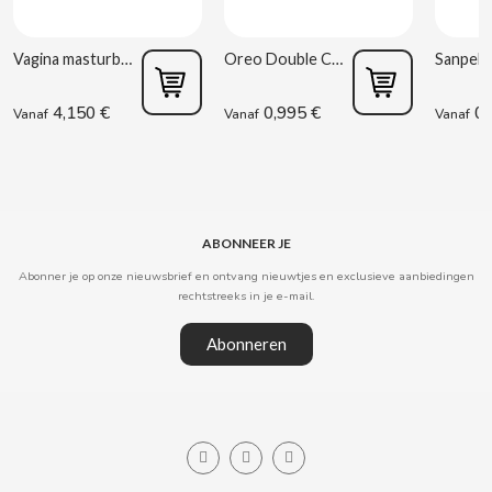
CLIPPER
Vagina masturbator Estela Galáctica
Oreo Double Cream 170 g
CLIX
4,150 €
0,995 €
0,
Vanaf
Vanaf
Vanaf
COCACOLA
CODAN
ABONNEER JE
Abonner je op onze nieuwsbrief en ontvang nieuwtjes en exclusieve aanbiedingen
COLA CAO
rechtstreeks in je e-mail.
Abonneren
COMO KOMO
CONGUITOS
CONTROL