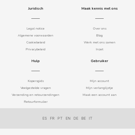
COOKIE POP & CANDY POP
Juridisch
Maak kennis met ons
COVAP
Legal notice
Over ons
Algemene voorwaarden
Blog
CRUSHIOUS
Cookiebeleid
Werk met ons samen
Privacybeleid
Inzet
CRUZCAMPO
Hulp
Gebruiker
CUÉTARA
Kopersgids
Mijn account
Veelgestelde vragen
Mijn verlanglijstje
CUEVAS
Verzending en retourzendingen
Maak een account aan
Retourformulier
CYCLONES CLEAR
ES
FR
PT
EN
DE
BE
IT
D