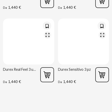
1,440 €
1,440 €
B
Da
Da
BALCONI
BALMY
Durex Real Feel 3 uds
Durex Sensitivo 3 pz
BAZOOKA CANDY
1,440 €
1,440 €
Da
Da
BECO
BIANCHI VENDING