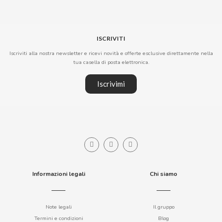
BIMBO-MARTINEZ
BOOMZA
ISCRIVITI
Iscriviti alla nostra newsletter e ricevi novità e offerte esclusive direttamente nella
BOP
tua casella di posta elettronica.
Iscrivimi
BORGES
BRETS
BRILLANTE
BUBBALOO
Informazioni legali
Chi siamo
BURMAR
Note legali
Il gruppo
C
Termini e condizioni
Blog