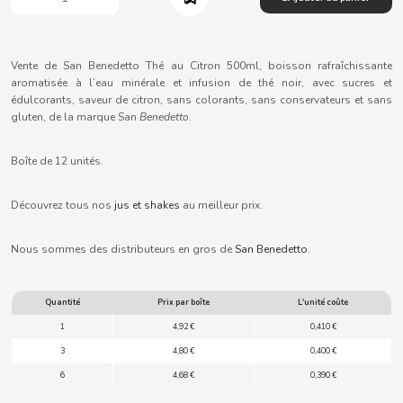
B
Vente de San Benedetto Thé au Citron 500ml, boisson rafraîchissante
aromatisée à l’eau minérale et infusion de thé noir, avec sucres et
édulcorants, saveur de citron, sans colorants, sans conservateurs et sans
gluten, de la marque San
Benedetto
.
BALCONI
Boîte de 12 unités.
BALMY
Découvrez tous nos
jus et shakes
au meilleur prix.
BAZOOKA CANDY
Nous sommes des distributeurs en gros de
San Benedetto
.
BECO
Quantité
Prix par boîte
L'unité coûte
BIANCHI VENDING
1
4,92 €
0,410 €
3
4,80 €
0,400 €
BIMBO-MARTINEZ
6
4,68 €
0,390 €