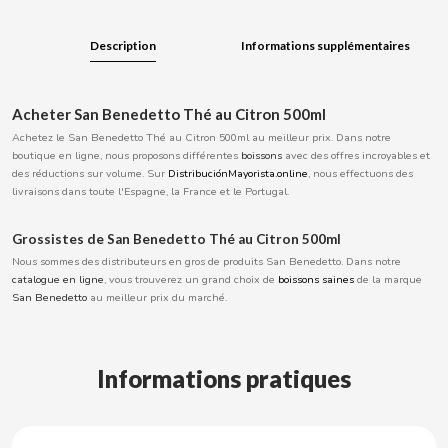
BOOMZA
Description
Informations supplémentaires
BOP
Acheter San Benedetto Thé au Citron 500ml
BORGES
Achetez le San Benedetto Thé au Citron 500ml au meilleur prix. Dans notre
boutique en ligne, nous proposons différentes
boissons
avec des offres incroyables et
des réductions sur volume. Sur
DistribuciónMayorista.online
, nous effectuons des
BRETS
livraisons dans toute l'Espagne, la France et le Portugal.
BRILLANTE
Grossistes de San Benedetto Thé au Citron 500ml
Nous sommes des distributeurs en gros de produits San Benedetto. Dans notre
catalogue en ligne
, vous trouverez un grand choix de
boissons saines
de la marque
BUBBALOO
San Benedetto
au meilleur prix du marché.
BURMAR
Informations pratiques
C