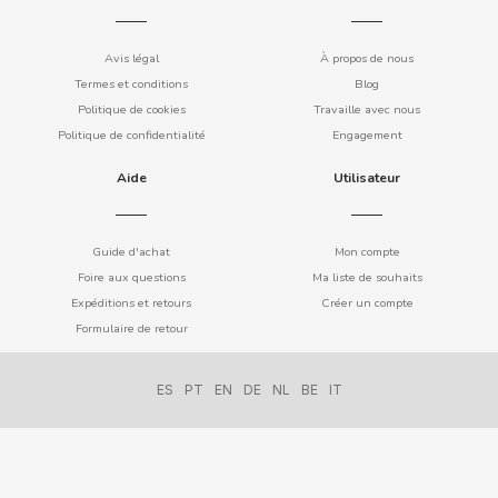
COOKIE POP & CANDY POP
Avis légal
À propos de nous
Termes et conditions
Blog
COVAP
Politique de cookies
Travaille avec nous
Politique de confidentialité
Engagement
CRUSHIOUS
Aide
Utilisateur
CRUZCAMPO
Guide d'achat
Mon compte
CUÉTARA
Foire aux questions
Ma liste de souhaits
Expéditions et retours
Créer un compte
Formulaire de retour
CUEVAS
ES
PT
EN
DE
NL
BE
IT
CYCLONES CLEAR
D