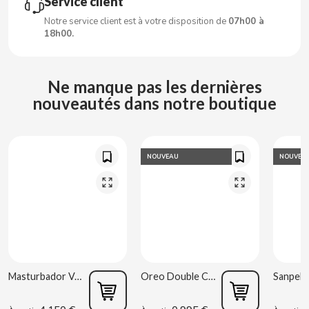
Service client
CARRETILLA
Notre service client est à votre disposition de
07h00 à
18h00.
CASAMAYOR
CERDÁN CARAMELOS
Ne manque pas les dernières
nouveautés dans notre boutique
CHAMP HIGH
CHEETOS
NOUVEAU
NOUVEA
CHIPS AHOY
CHOCOLATES VALOR
CHUPA CHUPS
Masturbador Vagina Estela Galáctica
Oreo Double Cream 170 g
CIGALA