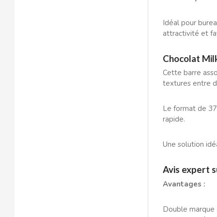
BOP
Idéal pour bure
BORGES
attractivité et f
Chocolat Mil
BRETS
Cette barre asso
textures entre d
BRILLANTE
Le format de 37 
BUBBALOO
rapide.
BURMAR
Une solution idéa
C
Avis expert 
Avantages :
Double marque a