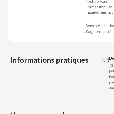
Texture variée.
CACAOLAT
Format impulsif.
Inconvénients :
CADBURY
Sensible à la cha
Segment sucré 
CAFÉ BONKA
CALVO
Informations pratiques
Dé
CAMPOFRIO
72
pou
CANDELAS
he
par
CAPRIMO
co
CARRETILLA