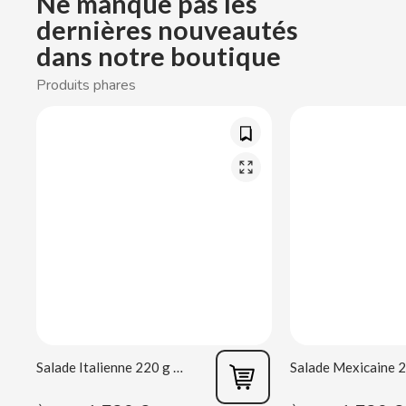
Ne manque pas les
CASAMAYOR
dernières nouveautés
dans notre boutique
CERDÁN CARAMELOS
Produits phares
CHAMP HIGH
CHEETOS
CHIPS AHOY
CHOCOLATES VALOR
CHUPA CHUPS
CIGALA
Salade Italienne 220 g Rianxeira
CLIPPER