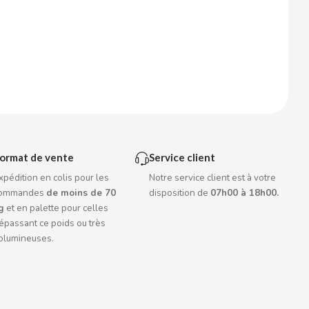
ormat de vente
Service client
xpédition en colis pour les
Notre service client est à votre
ommandes
de moins de 70
disposition de
07h00 à 18h00.
g
et en palette pour celles
épassant ce poids ou très
olumineuses.