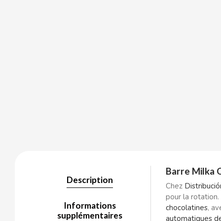
BALCONI
BALMY
BAZOOKA CANDY
BECO
BIANCHI VENDING
Barre Milka 
BIMBO-MARTINEZ
Description
Chez
Distribuci
pour la rotation
BOOMZA
Informations
chocolatines
, a
supplémentaires
automatiques de