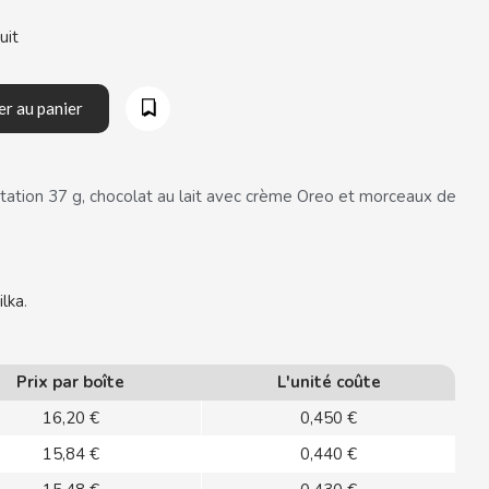
uit
er au panier
tation 37 g, chocolat au lait avec crème Oreo et morceaux de
ilka
.
Prix par boîte
L'unité coûte
16,20 €
0,450 €
15,84 €
0,440 €