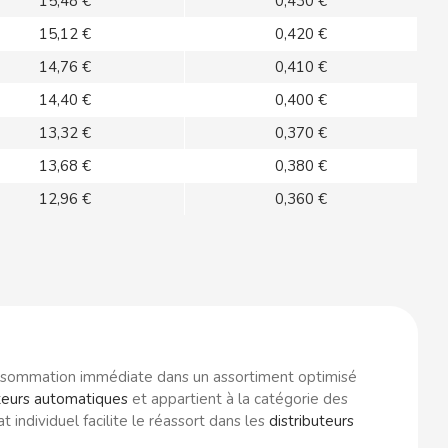
15,48 €
0,430 €
15,12 €
0,420 €
14,76 €
0,410 €
14,40 €
0,400 €
13,32 €
0,370 €
13,68 €
0,380 €
12,96 €
0,360 €
onsommation immédiate dans un assortiment optimisé
uteurs automatiques
et appartient à la catégorie des
individuel facilite le réassort dans les
distributeurs