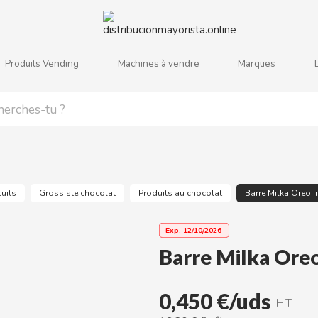
Produits Vending
Machines à vendre
Marques
j
k
l
m
n
o
p
q
r
s
uits
Grossiste chocolat
Produits au chocolat
Barre Milka Oreo 
Exp.
12/10/2026
Barre Milka Oreo
0,450 €/uds
H.T.