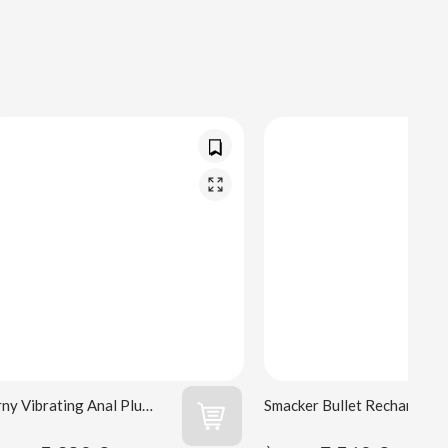
Orny Vibrating Anal Plug Wooomy
Smacker Bullet Rechargeable Wooomy