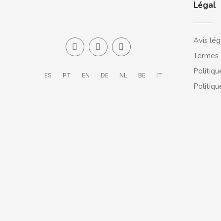
Légal
COVAP
CRUSHIOUS
Avis lég
Termes 
CRUZCAMPO
Politiqu
ES
PT
EN
DE
NL
BE
IT
Politiqu
CUÉTARA
CUEVAS
CYCLONES CLEAR
D