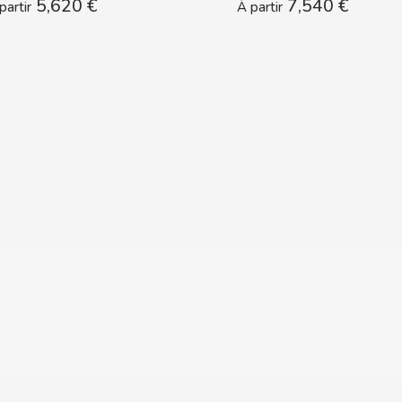
5,620 €
7,540 €
partir
À partir