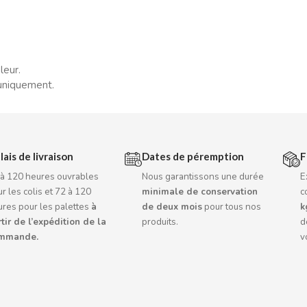
leur.
uniquement.
lais de livraison
Dates de péremption
F
 à 120 heures ouvrables
Nous garantissons une durée
E
r les colis et 72 à 120
minimale de conservation
c
ures pour les palettes
à
de deux mois
pour tous nos
k
tir de l’expédition de la
produits.
d
mmande.
v