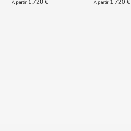
1,720 €
1,720 €
À partir
À partir
CLIX
COCACOLA
CODAN
COLA CAO
COMO KOMO
CONGUITOS
CONTROL
COOKIE POP & CANDY POP