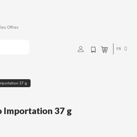
Des Offres
t
u
v
w
FR
Importation 37 g
 Importation 37 g