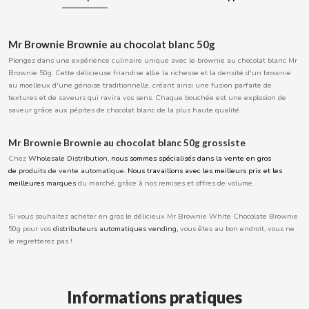
BOOMZA
Mr Brownie Brownie au chocolat blanc 50g
BOP
Plongez dans une expérience culinaire unique avec le brownie au chocolat blanc Mr
Brownie 50g. Cette délicieuse friandise allie la richesse et la densité d'un brownie
au moelleux d'une génoise traditionnelle, créant ainsi une fusion parfaite de
BORGES
textures et de saveurs qui ravira vos sens. Chaque bouchée est une explosion de
saveur grâce aux pépites de chocolat blanc de la plus haute qualité.
BRETS
Mr Brownie Brownie au chocolat blanc 50g grossiste
Chez
Wholesale Distribution,
nous sommes spécialisés dans la vente en gros
BRILLANTE
de
produits de vente automatique.
Nous travaillons avec les meilleurs prix et les
meilleures
marques
du marché, grâce à nos remises et offres de volume.
BUBBALOO
Si vous souhaitez acheter en gros le délicieux Mr Brownie White Chocolate Brownie
50g pour vos
distributeurs automatiques vending,
vous êtes au bon endroit, vous ne
BURMAR
le regretterez pas !
C
Informations pratiques