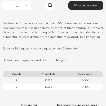
B
Ajouter au panier
Mr Brownie Brownie au chocolat blanc 50g, brownies moelleux avec un
léger goût de vanille et des pépites de chocolat blanc crémeux, qui fondent
dans la bouche, de la marque Mr Brownie, pour les distributeurs
BALCONI
automatiques et les distributeurs automatiques de produits d'impulsion.
BALMY
Boîte de 24 paquets, chaque paquet contient 2 brownies.
BAZOOKA CANDY
Distribution en gros de produits de
boulangerie.
BECO
Quantité
Prix par boîte
L'unité coûte
1
10,32 €
0,430 €
BIANCHI VENDING
3
10,08 €
0,420 €
BIMBO-MARTINEZ
Description
Informations supplémentaires