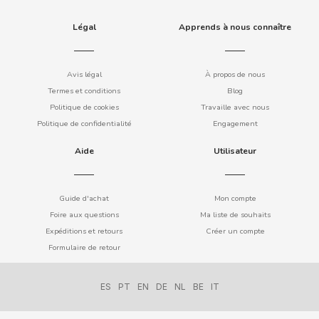
COOKIE POP & CANDY POP
Légal
Apprends à nous connaître
COVAP
Avis légal
À propos de nous
Termes et conditions
Blog
CRUSHIOUS
Politique de cookies
Travaille avec nous
Politique de confidentialité
Engagement
CRUZCAMPO
Aide
Utilisateur
CUÉTARA
Guide d'achat
Mon compte
CUEVAS
Foire aux questions
Ma liste de souhaits
Expéditions et retours
Créer un compte
Formulaire de retour
CYCLONES CLEAR
D
ES
PT
EN
DE
NL
BE
IT