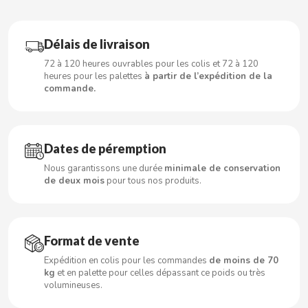
Délais de livraison
CACAOLAT
72 à 120 heures ouvrables pour les colis et 72 à 120
heures pour les palettes
à partir de l’expédition de la
commande.
CADBURY
CAFÉ BONKA
Dates de péremption
CALVO
Nous garantissons une durée
minimale de conservation
de deux mois
pour tous nos produits.
CAMPOFRIO
CANDELAS
Format de vente
Expédition en colis pour les commandes
de moins de 70
kg
et en palette pour celles dépassant ce poids ou très
CAPRIMO
volumineuses.