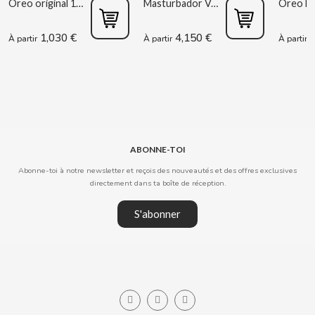
Oreo original 176g
Masturbador Vagina Estela Galáctica
CLIPPER
1,030 €
4,150 €
0
À partir
À partir
À partir
CLIX
COCACOLA
CODAN
ABONNE-TOI
Abonne-toi à notre newsletter et reçois des nouveautés et des offres exclusives
COLA CAO
directement dans ta boîte de réception.
S'abonner
COMO KOMO
CONGUITOS
CONTROL