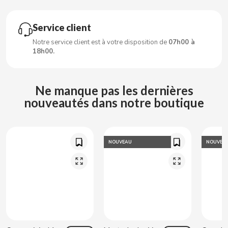
CARRETILLA
Service client
CASAMAYOR
Notre service client est à votre disposition de
07h00 à
18h00.
CERDÁN CARAMELOS
CHAMP HIGH
Ne manque pas les dernières
nouveautés dans notre boutique
CHEETOS
CHIPS AHOY
NOUVEAU
NOUVEA
CHOCOLATES VALOR
CHUPA CHUPS
CIGALA