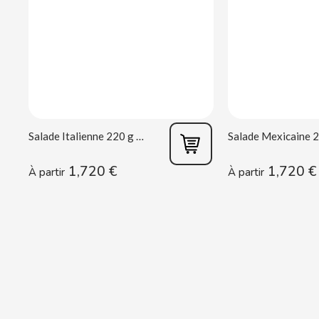
CACAOLAT
CADBURY
CAFÉ BONKA
CALVO
Salade Italienne 220 g Rianxeira
1,720 €
1,720 €
CAMPOFRIO
À partir
À partir
CANDELAS
CAPRIMO
CARRETILLA