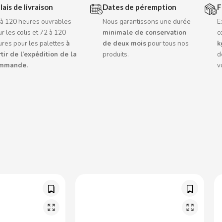
lais de livraison
Dates de péremption
F
 à 120 heures ouvrables
Nous garantissons une durée
E
r les colis et 72 à 120
minimale de conservation
c
ures pour les palettes
à
de deux mois
pour tous nos
k
tir de l’expédition de la
produits.
d
mmande.
v