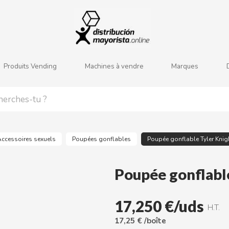
j
k
l
m
n
o
p
q
r
s
Produits Vending
Machines à vendre
Marques
Accessoires sexuels
Poupées gonflables
Poupée gonflable Tyler Knig
Poupée gonflabl
17,250 €/uds
H.T.
17,25 € /boîte