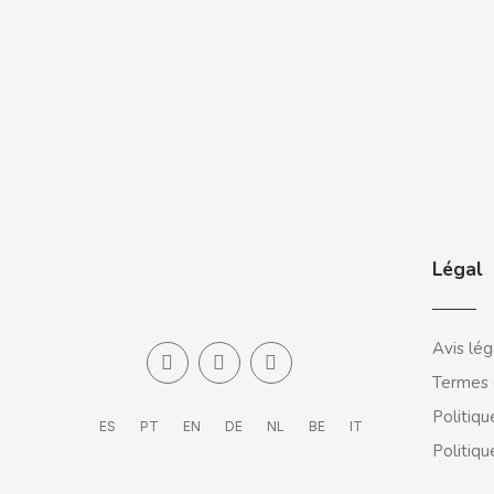
CASAMAYOR
CERDÁN CARAMELOS
CHAMP HIGH
CHEETOS
CHIPS AHOY
Légal
CHOCOLATES VALOR
Avis lég
CHUPA CHUPS
Termes 
Politiqu
CIGALA
ES
PT
EN
DE
NL
BE
IT
Politiqu
CLIPPER