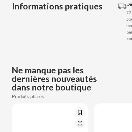
BOP
Informations pratiques
Dé
72
BORGES
pou
he
par
BRETS
co
BRILLANTE
BUBBALOO
Ne manque pas les
dernières nouveautés
BURMAR
dans notre boutique
Produits phares
C