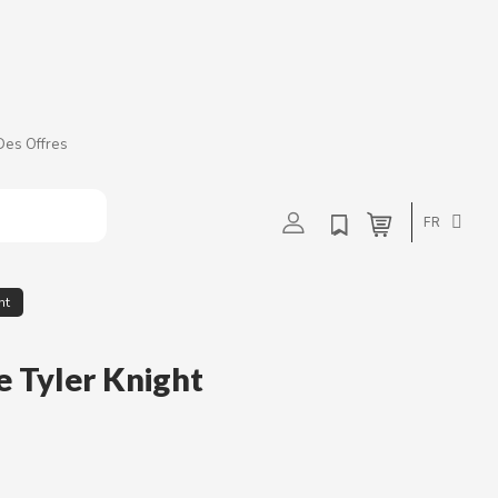
t
u
v
w
Des Offres
FR
ht
e Tyler Knight