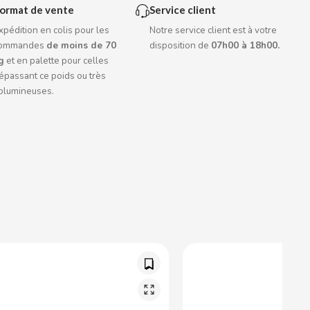
ormat de vente
Service client
xpédition en colis pour les
Notre service client est à votre
ommandes
de moins de 70
disposition de
07h00 à 18h00.
g
et en palette pour celles
épassant ce poids ou très
olumineuses.