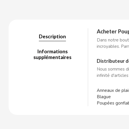
BALCONI
Acheter Poup
Description
BALMY
Dans notre bouti
incroyables. Par
Informations
BAZOOKA CANDY
supplémentaires
Distributeur d
Nous sommes dis
BECO
infinité d'articl
BIANCHI VENDING
Anneaux de plais
Blague
BIMBO-MARTINEZ
Poupées gonfla
BOOMZA