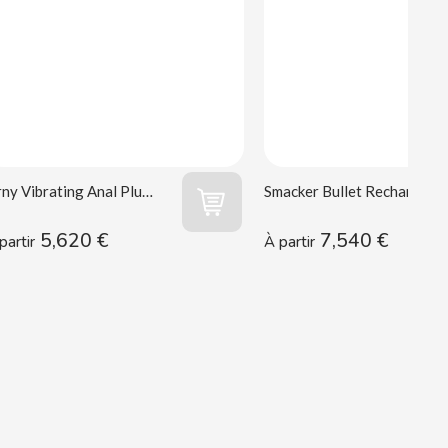
Orny Vibrating Anal Plug Wooomy
Smacker Bullet Rechargeable Wooomy
5,620 €
7,540 €
partir
À partir