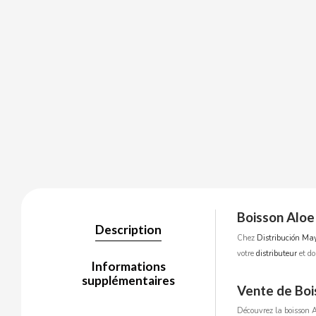
BALCONI
BALMY
BAZOOKA CANDY
BECO
BIANCHI VENDING
Boisson Aloe
Description
Chez
Distribución May
BIMBO-MARTINEZ
votre
distributeur
et do
Informations
supplémentaires
BOOMZA
Vente de Boi
Découvrez la boisson Al