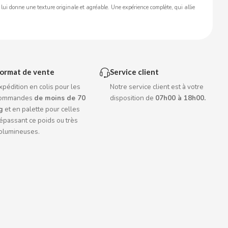
i lui donne une texture originale et agréable. Une expérience complète, qui allie
ormat de vente
Service client
xpédition en colis pour les
Notre service client est à votre
ommandes
de moins de 70
disposition de
07h00 à 18h00.
g
et en palette pour celles
épassant ce poids ou très
olumineuses.