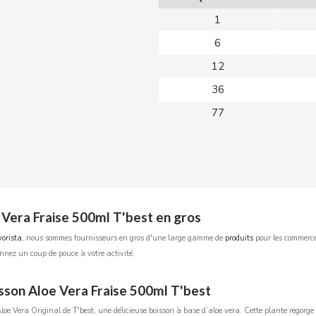
1
6
12
36
77
 Vera Fraise 500ml T'best en gros
orista
, nous sommes fournisseurs en gros d'une large gamme de
produits
pour les commerce
nnez un coup de pouce à votre activité.
sson Aloe Vera Fraise 500ml T'best
oe Vera Original de T'best, une délicieuse boisson à base d’aloe vera. Cette plante regorge 