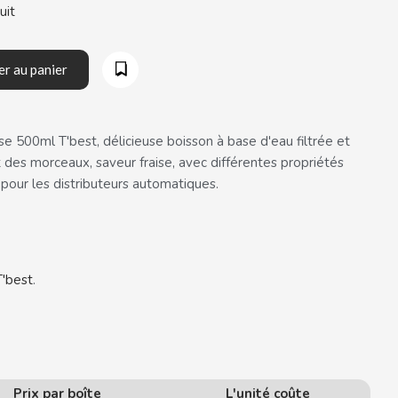
uit
er au panier
e 500ml T'best, délicieuse boisson à base d'eau filtrée et
t des morceaux, saveur fraise, avec différentes propriétés
pour les distributeurs automatiques.
T'best
.
Prix par boîte
L'unité coûte