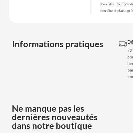
BOP
choix idéal pour prendr
bien-être et plaisir gr
BORGES
BRETS
Informations pratiques
Dé
72
BRILLANTE
pou
he
BUBBALOO
par
co
BURMAR
C
Ne manque pas les
dernières nouveautés
dans notre boutique