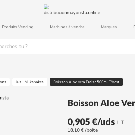
Produits Vending
Machines à vendre
Marques
j
k
l
m
n
o
p
q
r
s
sons
Jus - Milkshakes
Boisson Aloe Vera Fraise 500ml T'best
Boisson Aloe Ver
0,905 €/uds
H.T.
18,10 € /boîte