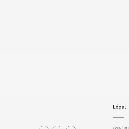
CASAMAYOR
CERDÁN CARAMELOS
CHAMP HIGH
CHEETOS
CHIPS AHOY
CHOCOLATES VALOR
CHUPA CHUPS
Légal
CIGALA
CLIPPER
Avis lég