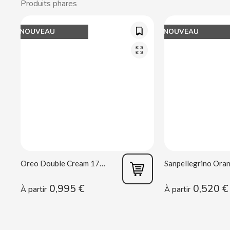
Produits phares
CACAOLAT
NOUVEAU
NOUVEAU
CADBURY
CAFÉ BONKA
CALVO
CAMPOFRIO
CANDELAS
Oreo Double Cream 170 g
CAPRIMO
0,995 €
0,520 €
À partir
À partir
CARRETILLA