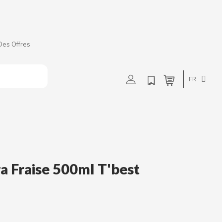
Des Offres
t
u
v
w
FR
a Fraise 500ml T'best