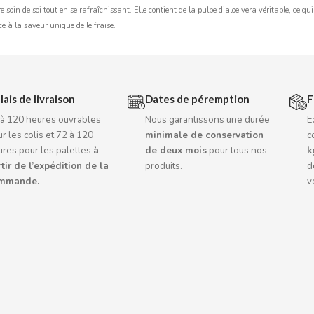
e soin de soi tout en se rafraîchissant. Elle contient de la pulpe d’aloe vera véritable, ce qu
âce à la saveur unique de le fraise.
lais de livraison
Dates de péremption
F
 à 120 heures ouvrables
Nous garantissons une durée
E
r les colis et 72 à 120
minimale de conservation
c
ures pour les palettes
à
de deux mois
pour tous nos
k
tir de l’expédition de la
produits.
d
mmande.
v