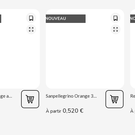
NOUVEAU
N
Sanpellegrino Orange acidulée 33 cl
Sanpellegrino Orange 33 cl
0,520 €
À partir
À 