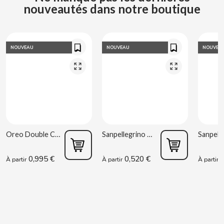
nouveautés dans notre boutique
COOKIE POP & CANDY POP
COVAP
NOUVEAU
NOUVEAU
NOUVEA
CRUSHIOUS
CRUZCAMPO
CUÉTARA
Oreo Double Cream 170 g
Sanpellegrino Orange acidulée 33 cl
CUEVAS
0,995 €
0,520 €
0
À partir
À partir
À partir
CYCLONES CLEAR
D