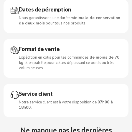
Dates de péremption
CLIPPER
Nous garantissons une durée
minimale de conservation
de deux mois
pour tous nos produits.
CLIX
COCACOLA
Format de vente
Expédition en colis pour les commandes
de moins de 70
CODAN
kg
et en palette pour celles dépassant ce poids ou très
volumineuses.
COLA CAO
COMO KOMO
Service client
Notre service client est à votre disposition de
07h00 à
18h00.
CONGUITOS
CONTROL
Ne manque pas les dernières