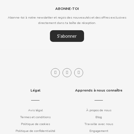
ABONNE-TOI
Abonne-toi à notre newsletter et reçois des nouveautés et des offres exclusives
directement dans ta boîte de réception.
DAMEL
S'abonner
DANONE
DISTRIBUCIÓN MAYORISTA
DODOT
DON SIMON
Légal
Apprends à nous connaître
DORITOS
Avis légal
À propos de nous
Termes et conditions
Blog
DR PEPPER
Politique de cookies
Travaille avec nous
Politique de confidentialité
Engagement