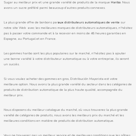
Sugar au meilleur prix et une grande variété de produits de la marque
Haribo
. Nous
avons un sucre préféré parmi beaucoup d’autres produits connexes.
La plus grande offre de bonbons par
aux
distributeurs automatiques de vente
sur
CACAOLAT
notre site Web avec les meilleures marques de distributeurs automatiques, n'hésitez
pas à passer votre commande et à la recevoir en moins de 48 heures garanties en
Espagne, au Portugal et en France.
CADBURY
Les gommes haribo sont les plus populaires sur le marché, n'hésitez pas à ajouter
CAFÉ BONKA
une bonne variété à votre distributeur automatique ou à votre entreprise, ils seront
un succès.
CALVO
Si vous voulez acheter des gommes en gros, Distribución Mayorista est votre
meilleure option. Nous avons la plus grande variété du secteur dans les catégories de
CAMPOFRIO
produits de distribution automatique de la plus haute qualité, accompagnée du
meilleur prix.
CANDELAS
Nous disposons du meilleur catalogue du marché, où vous trouverez la plus grande
variété de catégories de produits, nous avons les meilleurs prix du marché et les
meilleures conditions en matière de produits de distribution automatique.
CAPRIMO
Vous ne trouverez pas un meilleur service et de meilleures conditions que les nôtres,