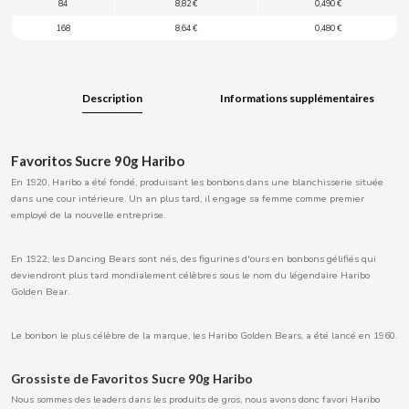
84
8,82 €
0,490 €
BOOMZA
168
8,64 €
0,480 €
BOP
Description
Informations supplémentaires
BORGES
Favoritos Sucre 90g Haribo
BRETS
En 1920, Haribo a été fondé, produisant les bonbons dans une blanchisserie située
dans une cour intérieure. Un an plus tard, il engage sa femme comme premier
BRILLANTE
employé de la nouvelle entreprise.
En 1922, les Dancing Bears sont nés, des figurines d'ours en bonbons gélifiés qui
BUBBALOO
deviendront plus tard mondialement célèbres sous le nom du légendaire Haribo
Golden Bear.
BURMAR
Le bonbon le plus célèbre de la marque, les Haribo Golden Bears, a été lancé en 1960.
C
Grossiste de Favoritos Sucre 90g Haribo
Nous sommes des leaders dans les produits de gros, nous avons donc favori Haribo