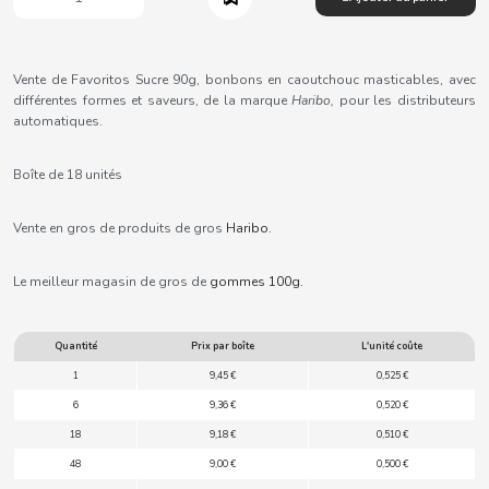
B
Vente de Favoritos Sucre 90g, bonbons en caoutchouc masticables, avec
différentes formes et saveurs, de la marque
Haribo,
pour les distributeurs
automatiques.
BALCONI
Boîte de 18 unités
BALMY
Vente en gros de produits de gros
Haribo.
BAZOOKA CANDY
Le meilleur magasin de gros de
gommes 100g.
BECO
Quantité
Prix par boîte
L'unité coûte
1
9,45 €
0,525 €
BIANCHI VENDING
6
9,36 €
0,520 €
18
9,18 €
0,510 €
BIMBO-MARTINEZ
48
9,00 €
0,500 €