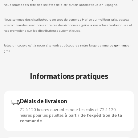
CARRETILLA
nous sommes en tête des sociétés de distribution automatique en Espagne.
CASAMAYOR
Nous sommes des distributeurs en gros de gommes Haribo au meilleur prix, passez
vos commandes avec nous et faites des économies grâce à nos offres fantastiques et
nos promotions sur les distributeurs automatiques.
CERDÁN CARAMELOS
Jetez un coup d'œil à notre site web et découvrez notre large gamme de
gommes
en
gros.
CHAMP HIGH
CHEETOS
Informations pratiques
CHIPS AHOY
Délais de livraison
CHOCOLATES VALOR
72 à 120 heures ouvrables pour les colis et 72 à 120
heures pour les palettes
à partir de l’expédition de la
CHUPA CHUPS
commande.
CIGALA