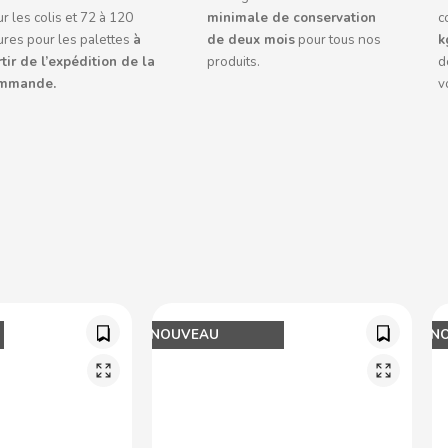
r les colis et 72 à 120
minimale de conservation
c
ures pour les palettes
à
de deux mois
pour tous nos
k
tir de l’expédition de la
produits.
d
mmande.
v
NOUVEAU
N