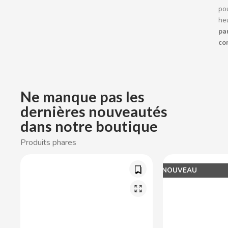
BOP
pou
he
par
BORGES
co
BRETS
BRILLANTE
Ne manque pas les
dernières nouveautés
BUBBALOO
dans notre boutique
Produits phares
BURMAR
C
NOUVEAU