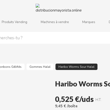
Produits Vending
Machines à vendre
Marques
j
k
l
m
n
o
p
q
r
s
onbons Gélifiés
Gommes Halal
Haribo Worms Sour Halal
Haribo Worms So
0,525 €/uds
H.T.
9,45 € /boîte