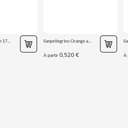
Oreo Double Cream 170 g
Sanpellegrino Orange acidulée 33 cl
0,520 €
À partir
À 