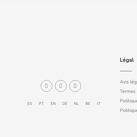
CASAMAYOR
CERDÁN CARAMELOS
CHAMP HIGH
CHEETOS
Légal
CHIPS AHOY
Avis lég
CHOCOLATES VALOR
Termes 
CHUPA CHUPS
Politiqu
ES
PT
EN
DE
NL
BE
IT
Politiqu
CIGALA
CLIPPER