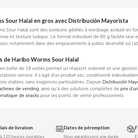
 Sour Halal en gros avec Distribución Mayorista
s Sour Halal sont des bonbons gélifiés à enrobage acidulé en for
ense et texture ludique. Le format individuel de 80 g facilite leur 
lsion, notamment dans des emplacements à public diversifié où l’att
s de Haribo Worms Sour Halal
en boîte de 18 unités permet un réassort ordonné et une gestion 
stations-service. Il s’agit d’un produit sec, conditionné individu
ons stables, sans exigences particulières. Depuis
Distribución May
achines de vending
, ainsi qu’à des solutions complètes de
prix d’u
tomatique de snacks
pour les points de vente professionnels.
lais de livraison
Dates de péremption
F
 à 120 heures ouvrables
Nous garantissons une durée
E