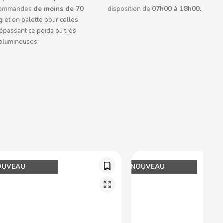
ommandes
de moins de 70
disposition de
07h00 à 18h00.
g
et en palette pour celles
épassant ce poids ou très
olumineuses.
OUVEAU
NOUVEAU