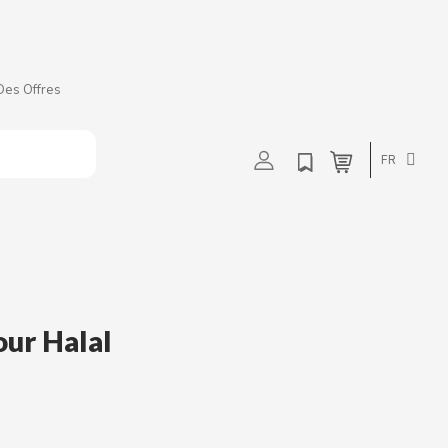
Des Offres
t
u
v
w
FR
ur Halal