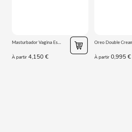
CACAOLAT
CADBURY
CAFÉ BONKA
Masturbador Vagina Estela Galáctica
CALVO
4,150 €
0,995 €
À partir
À partir
CAMPOFRIO
CANDELAS
CAPRIMO
CARRETILLA