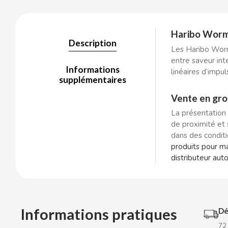
Haribo Worms
BALCONI
Description
Les Haribo Worm
entre saveur int
BALMY
Informations
linéaires d’impu
supplémentaires
BAZOOKA CANDY
Vente en gro
La présentation 
BECO
de proximité et 
dans des conditi
produits pour m
BIANCHI VENDING
distributeur au
BIMBO-MARTINEZ
BOOMZA
Informations pratiques
Dé
72